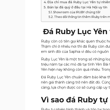
Địa chỉ mua đá Ruby Lục Yên tự nhiên 
Bán lại đá quý ở đâu tại Hà Nội uy tín
Showroom của IRUBY chúng tôi!
Theo dõi thông tin thêm IRuby trên m
Đá Ruby Lục Yên t
Ruby còn có tên gọi khác quen thuộc h
Thậm chí ở nhiều nơi thì đá Ruby còn đư
em sinh đôi của Saphia vì đều có nguồ
Ruby Lục Yên là một trong số những loại
triệu năm tại các mỏ đá tại tỉnh Yên B
Yên hiện nay không còn quá nhiều. Tron
Đá Ruby Lục Yên chuẩn đảm bảo khai thá
nên giá thành càng trở nên đắt đỏ. Cũng
càng, lựa chọn được cơ sở cung cấp uy t
Vì sao đá Ruby tự 
Ruby tự nhiên hình thành và tồn tại tron