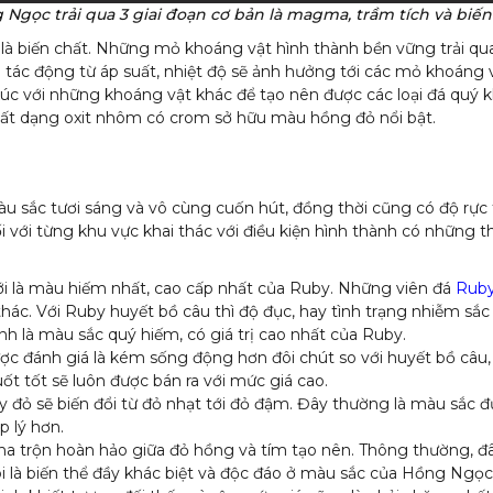
Ngọc trải qua 3 giai đoạn cơ bản là magma, trầm tích và biến
là biến chất. Những mỏ khoáng vật hình thành bền vững trải qua t
 tác động từ áp suất, nhiệt độ sẽ ảnh hưởng tới các mỏ khoáng 
 xúc với những khoáng vật khác để tạo nên được các loại đá quý k
hất dạng oxit nhôm có crom sở hữu màu hồng đỏ nổi bật.
àu sắc tươi sáng và vô cùng cuốn hút, đồng thời cũng có độ rực 
 với từng khu vực khai thác với điều kiện hình thành có những 
ới là màu hiếm nhất, cao cấp nhất của Ruby. Những viên đá
Ruby
 thác. Với Ruby huyết bồ câu thì độ đục, hay tình trạng nhiễm sắc
h là màu sắc quý hiếm, có giá trị cao nhất của Ruby.
 đánh giá là kém sống động hơn đôi chút so với huyết bồ câu,
ốt tốt sẽ luôn được bán ra với mức giá cao.
 đỏ sẽ biến đổi từ đỏ nhạt tới đỏ đậm. Đây thường là màu sắc 
 lý hơn.
ha trộn hoàn hảo giữa đỏ hồng và tím tạo nên. Thông thường, đ
 là biến thể đầy khác biệt và độc đáo ở màu sắc của Hồng Ngọc