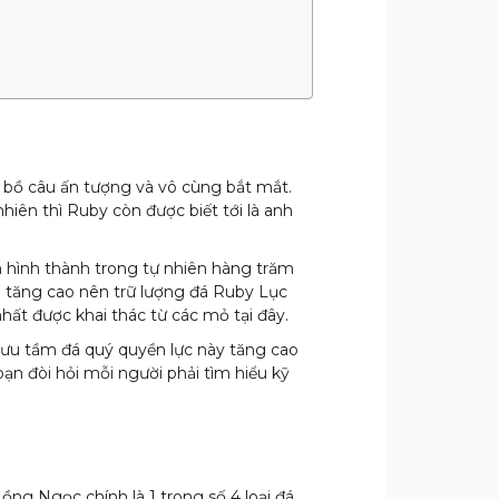
 bồ câu ấn tượng và vô cùng bắt mắt.
hiên thì Ruby còn được biết tới là anh
h hình thành trong tự nhiên hàng trăm
g tăng cao nên trữ lượng đá Ruby Lục
ất được khai thác từ các mỏ tại đây.
sưu tầm đá quý quyền lực này tăng cao
ạn đòi hỏi mỗi người phải tìm hiểu kỹ
ồng Ngọc chính là 1 trong số 4 loại đá