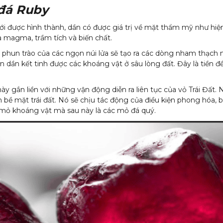
 đá Ruby
mới được hình thành, dần có được giá trị về mặt thẩm mỹ như hiện
à magma, trầm tích và biến chất.
h phun trào của các ngọn núi lửa sẽ tạo ra các dòng nham thạch 
dần kết tinh được các khoáng vật ở sâu lòng đất. Đây là tiền đề
h này gắn liền với những vận động diễn ra liên tục của vỏ Trái Đất
n bề mặt trái đất. Nó sẽ chịu tác động của điều kiện phong hóa, b
c mỏ khoáng vật mà sau này là các mỏ đá quý.