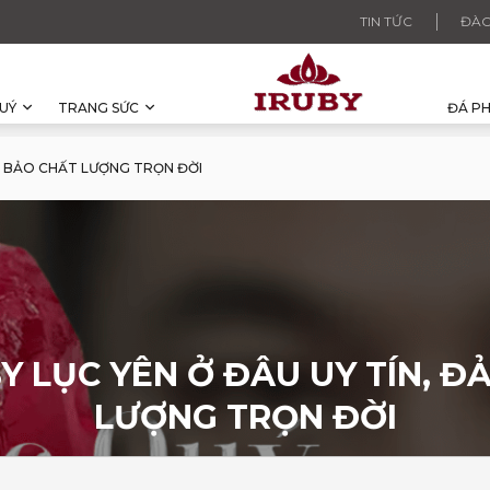
TIN TỨC
ĐÀO
UÝ
TRANG SỨC
ĐÁ P
ẢM BẢO CHẤT LƯỢNG TRỌN ĐỜI
Y LỤC YÊN Ở ĐÂU UY TÍN, Đ
LƯỢNG TRỌN ĐỜI