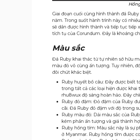
Hồng 
Giai đoạn cuối cùng hình thành đá Ruby 
năm. Trong suốt hành trình này có nhiều
sẽ dần được hình thành và tiếp tục tiếp
tích tụ của Corundum. Đây là khoáng c
Màu sắc
Đá Ruby khai thác từ tự nhiên sở hữu m
màu đỏ vô cùng ấn tượng. Tuy nhiên, đối
đôi chút khác biệt.
Ruby huyết bồ câu: Đây được biết t
trong tất cả các loại hiện được khai
rhu8wux độ sáng hoàn hảo. Đây chín
Ruby đỏ đậm: Đỏ đậm của Ruby được
cãi. Đá Ruby đỏ đậm với độ trong su
Ruby màu đỏ: Dải màu sắc của Ruby
kém phần ấn tượng và giá thành hợp
Ruby hồng tím: Màu sắc này là sự p
ở Myanmar. Ruby hồng tím được coi