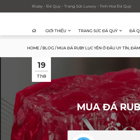
IRuby - Đá Quý - Trang Sức Luxury - Tinh Hoa Đá Quý
GIỚI THIỆU
TRANG SỨC ĐÁ QUÝ
ĐÁ Q
HOME
/
BLOG
/
MUA ĐÁ RUBY LỤC YÊN Ở ĐÂU UY TÍN, Đ
19
Th8
MUA ĐÁ RUB