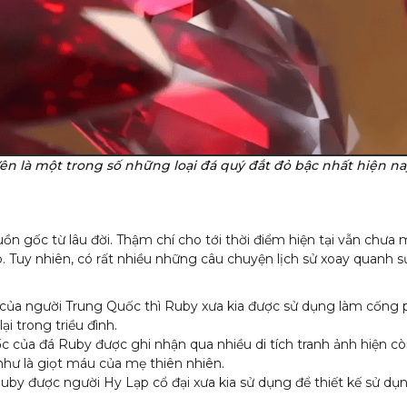
ên là một trong số những loại đá quý đắt đỏ bậc nhất hiện na
ồn gốc từ lâu đời. Thậm chí cho tới thời điểm hiện tại vẫn chưa
. Tuy nhiên, có rất nhiều những câu chuyện lịch sử xoay quanh sự t
 của người Trung Quốc thì Ruby xưa kia được sử dụng làm cống 
ại trong triều đình.
 của đá Ruby được ghi nhận qua nhiều di tích tranh ảnh hiện còn
hư là giọt máu của mẹ thiên nhiên.
by được người Hy Lạp cổ đại xưa kia sử dụng để thiết kế sử dụn