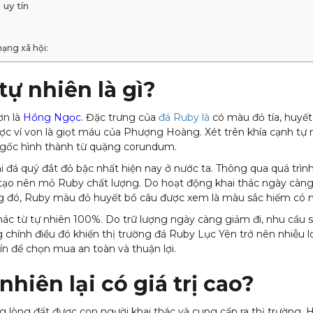
uy tín
ạng xã hội:
ự nhiên là gì?
ơn là
Hồng Ngọc
. Đặc trưng của
đá Ruby là
có màu đỏ tía, huyết
ợc ví von là giọt máu của Phượng Hoàng. Xét trên khía cạnh tự n
n gốc hình thành từ quặng corundum.
 đá quý đắt đỏ bậc nhất hiện nay ở nước ta. Thông qua quá trìn
ái tạo nên mỏ Ruby chất lượng. Do hoạt động khai thác ngày càn
g đó, Ruby màu đỏ huyết bồ câu được xem là màu sắc hiếm có nh
c từ tự nhiên 100%. Do trữ lượng ngày càng giảm đi, nhu cầu 
 chính điều đó khiến thị trường đá Ruby Lục Yên trở nên nhiễu lo
ín để chọn mua an toàn và thuận lợi.
nhiên lại có giá trị cao?
g lòng đất được con người khai thác và cung cấp ra thị trường. H