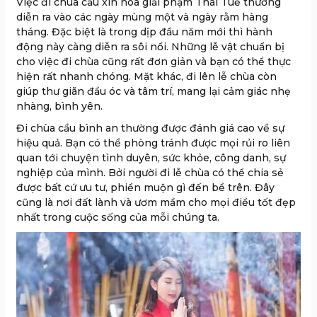
Việc đi chùa cầu xin hóa giải phạm Thái Tuế thường
diễn ra vào các ngày mùng một và ngày rằm hàng
tháng. Đặc biệt là trong dịp đầu năm mới thì hành
động này càng diễn ra sôi nổi. Những lễ vật chuẩn bị
cho việc đi chùa cũng rất đơn giản và bạn có thể thực
hiện rất nhanh chóng. Mặt khác, đi lên lễ chùa còn
giúp thư giãn đầu óc và tâm trí, mang lại cảm giác nhẹ
nhàng, bình yên.
Đi chùa cầu bình an thường được đánh giá cao về sự
hiệu quả. Bạn có thể phòng tránh được mọi rủi ro liên
quan tới chuyện tình duyên, sức khỏe, công danh, sự
nghiệp của mình. Bởi người đi lễ chùa có thể chia sẻ
được bất cứ ưu tư, phiền muộn gì đến bề trên. Đây
cũng là nơi đất lành và ươm mầm cho mọi điều tốt đẹp
nhất trong cuộc sống của mỗi chúng ta.