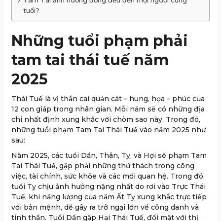
Tam Tai ảnh hưởng đồng đều đến mọi người cùng
tuổi?
Những tuổi phạm phải
tam tai thái tuế năm
2025
Thái Tuế là vị thần cai quản cát – hung, họa – phúc của
12 con giáp trong nhân gian. Mỗi năm sẽ có những địa
chi nhất định xung khắc với chòm sao này. Trong đó,
những tuổi phạm Tam Tai Thái Tuế vào năm 2025 như
sau:
Năm 2025, các tuổi Dần, Thân, Tỵ, và Hợi sẽ phạm Tam
Tai Thái Tuế, gặp phải những thử thách trong công
việc, tài chính, sức khỏe và các mối quan hệ. Trong đó,
tuổi Tỵ chịu ảnh hưởng nặng nhất do rơi vào Trực Thái
Tuế, khi năng lượng của năm Ất Tỵ xung khắc trực tiếp
với bản mệnh, dễ gây ra trở ngại lớn về công danh và
tinh thần. Tuổi Dần gặp Hại Thái Tuế, đối mặt với thị