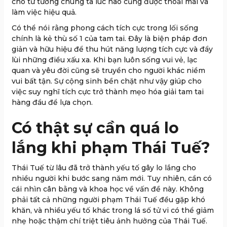
cho tư tưởng chúng ta lúc nào cũng được thoải mái và
làm việc hiệu quả.
Có thể nói rằng phong cách tích cực trong lối sống
chính là kẻ thù số 1 của tam tai. Đây là biện pháp đơn
giản và hữu hiệu để thu hút năng lượng tích cực và đẩy
lùi những điều xấu xa. Khi bạn luôn sống vui vẻ, lạc
quan và yêu đời cũng sẽ truyền cho người khác niềm
vui bất tận. Sự cộng sinh bền chặt như vậy giúp cho
việc suy nghĩ tích cực trở thành mẹo hóa giải tam tai
hàng đầu để lựa chọn.
Có thật sự cần quá lo
lắng khi phạm Thái Tuế?
Thái Tuế từ lâu đã trở thành yếu tố gây lo lắng cho
nhiều người khi bước sang năm mới. Tuy nhiên, cần có
cái nhìn cân bằng và khoa học về vấn đề này. Không
phải tất cả những người phạm Thái Tuế đều gặp khó
khăn, và nhiều yếu tố khác trong lá số tử vi có thể giảm
nhẹ hoặc thậm chí triệt tiêu ảnh hưởng của Thái Tuế.