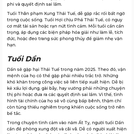
phi và quyết định sai lầm.
Tuổi Thân phạm Xung Thái Tuế, dễ gặp rắc rối bất ngờ
trong cuộc sống. Tuổi Hợi chịu Phá Thái Tuế, có nguy
cơ mất tài sản hoặc rạn nứt tình cảm. Mỗi tuổi cần cẩn
trọng, áp dụng các biện pháp hóa giải như làm lễ, tích
đức, hoặc đeo trang sức phong thủy để giảm nhẹ vận
hạn.
Tuổi Dần
Dần sẽ gặp hại Thái Tuế trong năm 2025. Theo đó, vận
mệnh của họ có thể gặp phải nhiều trắc trở. Những
khó khăn trong công việc sẽ liên tiếp xuất hiện. Dễ bị
kẻ xấu lợi dụng, gài bẫy, hay vướng phải những chuyện
thị phi hoặc đưa ra các quyết định sai lầm. Vì thế, tình
hình tài chính của họ sẽ vô cùng bấp bênh, thậm chí
còn túng thiếu nghiêm trọng khiến cuộc sống trở nên
bế tắc.
Trong chuyện tình cảm vào năm Ất Tỵ, người tuổi Dần
cần đề phòng xung đột và cãi vã. Dễ có người xuất hiện