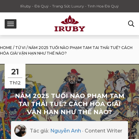
IRuby - Đá Quý - Trang Sức Luxury - Tinh Hoa Đá Quý
HOME
/
TỬ VI
/
NĂM 2025 TUỔI NÀO PHẠM TAM TAI THÁI TUẾ? CÁCH
HÓA GIẢI VẬN HẠN NHƯ THẾ NÀO?
21
Th12
NĂM 2025 TUỔI NÀO PHẠM TAM
TAI THÁI TUẾ? CÁCH HÓA GIẢI
VẬN HẠN NHƯ THẾ NÀO?
Tác giả:
Nguyễn Anh
· Content Writer