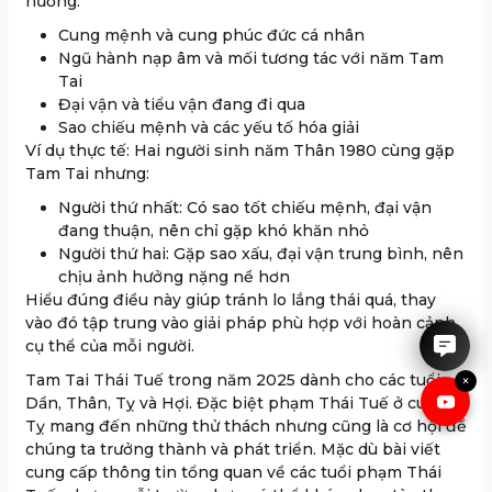
hưởng:
Cung mệnh và cung phúc đức cá nhân
Ngũ hành nạp âm và mối tương tác với năm Tam
Tai
Đại vận và tiểu vận đang đi qua
Sao chiếu mệnh và các yếu tố hóa giải
Ví dụ thực tế: Hai người sinh năm Thân 1980 cùng gặp
Tam Tai nhưng:
Người thứ nhất: Có sao tốt chiếu mệnh, đại vận
đang thuận, nên chỉ gặp khó khăn nhỏ
Người thứ hai: Gặp sao xấu, đại vận trung bình, nên
IRUBY rất hân hạnh được tư
chịu ảnh hưởng nặng nề hơn
vấn cho anh chị.
Hiểu đúng điều này giúp tránh lo lắng thái quá, thay
vào đó tập trung vào giải pháp phù hợp với hoàn cảnh
cụ thể của mỗi người.
Tam Tai Thái Tuế trong năm 2025 dành cho các tuổi
×
Dần, Thân, Tỵ và Hợi. Đặc biệt phạm Thái Tuế ở cung
Tỵ mang đến những thử thách nhưng cũng là cơ hội để
chúng ta trưởng thành và phát triển. Mặc dù bài viết
cung cấp thông tin tổng quan về các tuổi phạm Thái