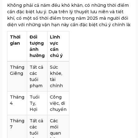
Không phải cả năm đều khó khăn, có những thời điểm
cần đặc biệt lưu ý. Dựa trên lý thuyết lưu niên và tiết
khí, có một số thời điểm trong năm 2025 mà người đối
diện với những vận hạn này cần đặc biệt chú ý chính là:
Thời
Đối
Lĩnh
gian
tượng
vực
ảnh
cần
hưởng
chú ý
Tháng
Tất cả
Sức
Giêng
các
khỏe,
tuổi
tài
phạm
chính
Tháng
Tuổi
Công
4
Tỵ,
việc, di
Hợi
chuyển
Tháng
Tất cả
Các
7
các
mối
tuổi
quan