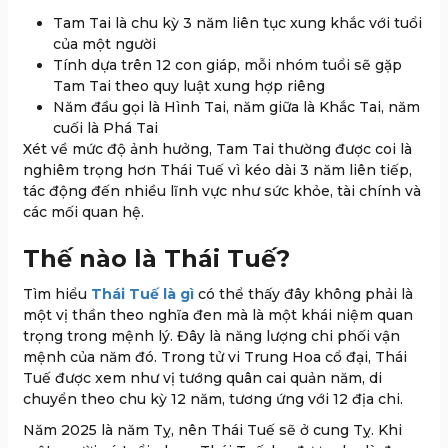
Tam Tai là chu kỳ 3 năm liên tục xung khắc với tuổi
của một người
Tính dựa trên 12 con giáp, mỗi nhóm tuổi sẽ gặp
Tam Tai theo quy luật xung hợp riêng
Năm đầu gọi là Hình Tai, năm giữa là Khắc Tai, năm
cuối là Phá Tai
Xét về mức độ ảnh hưởng, Tam Tai thường được coi là
nghiêm trọng hơn Thái Tuế vì kéo dài 3 năm liên tiếp,
tác động đến nhiều lĩnh vực như sức khỏe, tài chính và
các mối quan hệ.
Thế nào là Thái Tuế?
Tìm hiểu
Thái Tuế là gì
có thể thấy đây không phải là
một vị thần theo nghĩa đen mà là một khái niệm quan
trọng trong mệnh lý. Đây là năng lượng chi phối vận
mệnh của năm đó. Trong tử vi Trung Hoa cổ đại, Thái
Tuế được xem như vị tướng quân cai quản năm, di
chuyển theo chu kỳ 12 năm, tương ứng với 12 địa chi.
Năm 2025 là năm Tỵ, nên Thái Tuế sẽ ở cung Tỵ. Khi