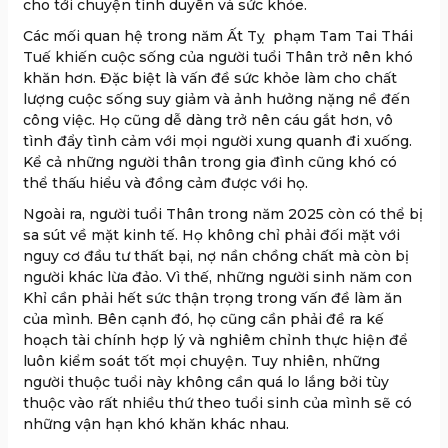
cho tới chuyện tình duyên và sức khỏe.
Các mối quan hệ trong năm Ất Tỵ phạm Tam Tai Thái
Tuế khiến cuộc sống của người tuổi Thân trở nên khó
khăn hơn. Đặc biệt là vấn đề sức khỏe làm cho chất
lượng cuộc sống suy giảm và ảnh hưởng nặng nề đến
công việc. Họ cũng dễ dàng trở nên cáu gắt hơn, vô
tình đẩy tình cảm với mọi người xung quanh đi xuống.
Kể cả những người thân trong gia đình cũng khó có
thể thấu hiểu và đồng cảm được với họ.
Ngoài ra, người tuổi Thân trong năm 2025 còn có thể bị
sa sút về mặt kinh tế. Họ không chỉ phải đối mặt với
nguy cơ đầu tư thất bại, nợ nần chồng chất mà còn bị
người khác lừa đảo. Vì thế, những người sinh năm con
Khỉ cần phải hết sức thận trọng trong vấn đề làm ăn
của mình. Bên cạnh đó, họ cũng cần phải đề ra kế
hoạch tài chính hợp lý và nghiêm chỉnh thực hiện để
luôn kiểm soát tốt mọi chuyện. Tuy nhiên, những
người thuộc tuổi này không cần quá lo lắng bởi tùy
thuộc vào rất nhiều thứ theo tuổi sinh của mình sẽ có
những vận hạn khó khăn khác nhau.