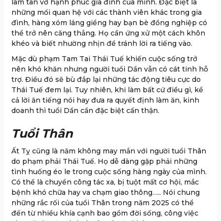
làm tan vỡ hạnh phúc gia đình của mình. Đặc biệt là
những mối quan hệ với các thành viên khác trong gia
đình, hàng xóm láng giềng hay bạn bè đồng nghiệp có
thể trở nên căng thẳng. Họ cần ứng xử một cách khôn
khéo và biết nhường nhịn để tránh lời ra tiếng vào.
Mặc dù phạm Tam Tai Thái Tuế khiến cuộc sống trở
nên khó khăn nhưng người tuổi Dần vẫn có cát tinh hỗ
trợ. Điều đó sẽ bù đắp lại những tác động tiêu cực do
Thái Tuế đem lại. Tuy nhiên, khi làm bất cứ điều gì, kể
cả lời ăn tiếng nói hay đưa ra quyết định làm ăn, kinh
doanh thì tuổi Dần cần đặc biệt cẩn thận.
Tuổi Thân
Ất Tỵ cũng là năm không may mắn với người tuổi Thân
do phạm phải Thái Tuế. Họ dễ dàng gặp phải những
tình huống éo le trong cuộc sống hàng ngày của mình.
Có thể là chuyển công tác xa, bị tuột mất cơ hội, mắc
bệnh khó chữa hay va chạm giao thông….. Nói chung
những rắc rối của tuổi Thân trong năm 2025 có thể
đến từ nhiều khía cạnh bao gồm đời sống, công việc