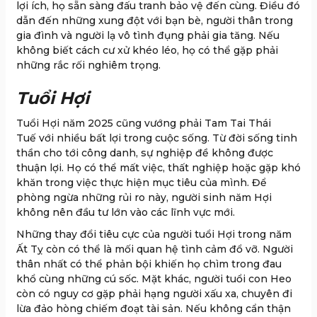
lợi ích, họ sẵn sàng đấu tranh bảo vệ đến cùng. Điều đó
dẫn đến những xung đột với bạn bè, người thân trong
gia đình và người lạ vô tình đụng phải gia tăng. Nếu
không biết cách cư xử khéo léo, họ có thể gặp phải
những rắc rối nghiêm trọng.
Tuổi Hợi
Tuổi Hợi năm 2025 cũng vướng phải Tam Tai Thái
Tuế với nhiều bất lợi trong cuộc sống. Từ đời sống tinh
thần cho tới công danh, sự nghiệp đề không được
thuận lợi. Họ có thể mất việc, thất nghiệp hoặc gặp khó
khăn trong việc thực hiện mục tiêu của mình. Để
phòng ngừa những rủi ro này, người sinh năm Hợi
không nên đầu tư lớn vào các lĩnh vực mới.
Những thay đổi tiêu cực của người tuổi Hợi trong năm
Ất Tỵ còn có thể là mối quan hệ tình cảm đổ vỡ. Người
thân nhất có thể phản bội khiến họ chìm trong đau
khổ cùng những cú sốc. Mặt khác, người tuổi con Heo
còn có nguy cơ gặp phải hạng người xấu xa, chuyên đi
lừa đảo hòng chiếm đoạt tài sản. Nếu không cẩn thận