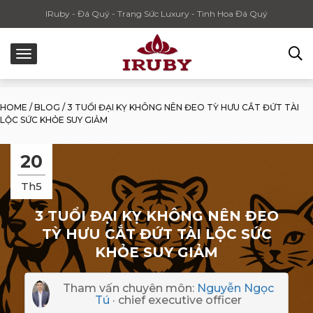
IRuby - Đá Quý - Trang Sức Luxury - Tinh Hoa Đá Quý
HOME
/
BLOG
/
3 TUỔI ĐẠI KỴ KHÔNG NÊN ĐEO TỲ HƯU CẮT ĐỨT TÀI
LỘC SỨC KHỎE SUY GIẢM
20
Th5
3 TUỔI ĐẠI KỴ KHÔNG NÊN ĐEO
TỲ HƯU CẮT ĐỨT TÀI LỘC SỨC
KHỎE SUY GIẢM
Tham vấn chuyên môn:
Nguyễn Ngọc
Tú
· chief executive officer