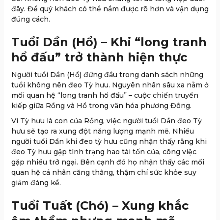
đây. Để quý khách có thể nắm được rõ hơn và vận dụng
đúng cách.
Tuổi Dần (Hổ) – Khi “long tranh
hổ đấu” trở thành hiện thực
Người tuổi Dần (Hổ) đứng đầu trong danh sách những
tuổi không nên đeo Tỳ hưu. Nguyên nhân sâu xa nằm ở
mối quan hệ “long tranh hổ đấu” – cuộc chiến truyền
kiếp giữa Rồng và Hổ trong văn hóa phương Đông.
Vì Tỳ hưu là con của Rồng, việc người tuổi Dần đeo Tỳ
hưu sẽ tạo ra xung đột năng lượng mạnh mẽ. Nhiều
người tuổi Dần khi đeo tỳ hưu cũng nhận thấy rằng khi
đeo Tỳ hưu gặp tình trạng hao tài tốn của, công việc
gặp nhiều trở ngại. Bên cạnh đó họ nhận thấy các mối
quan hệ cá nhân căng thẳng, thậm chí sức khỏe suy
giảm đáng kể.
Tuổi Tuất (Chó) – Xung khắc