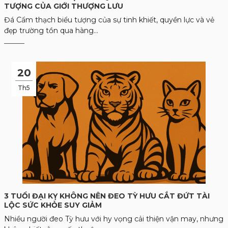
TƯỢNG CỦA GIỚI THƯỢNG LƯU
Đá Cẩm thạch biểu tượng của sự tinh khiết, quyền lực và vẻ
đẹp trường tồn qua hàng...
20
Th5
3 TUỔI ĐẠI KỴ KHÔNG NÊN ĐEO TỲ HƯU CẮT ĐỨT TÀI
LỘC SỨC KHỎE SUY GIẢM
Nhiều người đeo Tỳ hưu với hy vọng cải thiện vận may, nhưng