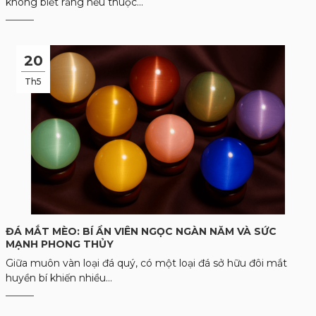
không biết rằng nếu thuộc...
20
Th5
ĐÁ MẮT MÈO: BÍ ẨN VIÊN NGỌC NGÀN NĂM VÀ SỨC
MẠNH PHONG THỦY
Giữa muôn vàn loại đá quý, có một loại đá sở hữu đôi mắt
huyền bí khiến nhiều...