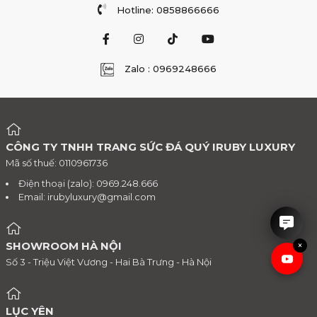
Hotline: 0858866666
Zalo : 0969248666
CÔNG TY TNHH TRANG SỨC ĐÁ QUÝ IRUBY LUXURY
Mã số thuế: 0110961736
IRUBY rất hân hạnh được tư
vấn cho anh chị.
Điện thoại (zalo): 0969.248.666
Email:
irubyluxury@gmail.com
×
SHOWROOM HÀ NỘI
Số 3 - Triệu Việt Vương - Hai Bà Trưng - Hà Nội
LỤC YÊN