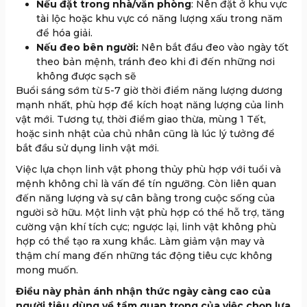
Nếu đặt trong nhà/văn phòng
: Nên đặt ở khu vực
tài lộc hoặc khu vực có năng lượng xấu trong năm
để hóa giải.
Nếu đeo bên người:
Nên bắt đầu đeo vào ngày tốt
theo bản mệnh, tránh đeo khi đi đến những nơi
không được sạch sẽ
Buổi sáng sớm từ 5-7 giờ thời điểm năng lượng dương
mạnh nhất, phù hợp để kích hoạt năng lượng của linh
vật mới. Tương tự, thời điểm giao thừa, mùng 1 Tết,
hoặc sinh nhật của chủ nhân cũng là lúc lý tưởng để
bắt đầu sử dụng linh vật mới.
Việc lựa chọn linh vật phong thủy phù hợp với tuổi và
mệnh không chỉ là vấn đề tín ngưỡng. Còn liên quan
đến năng lượng và sự cân bằng trong cuộc sống của
người sở hữu. Một linh vật phù hợp có thể hỗ trợ, tăng
cường vận khí tích cực; ngược lại, linh vật không phù
hợp có thể tạo ra xung khắc. Làm giảm vận may và
thậm chí mang đến những tác động tiêu cực không
mong muốn.
Điều này phản ánh nhận thức ngày càng cao của
người tiêu dùng về tầm quan trọng của việc chọn lựa