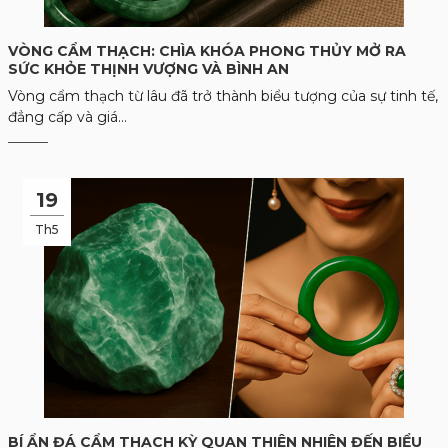
VÒNG CẨM THẠCH: CHÌA KHÓA PHONG THỦY MỞ RA
SỨC KHỎE THỊNH VƯỢNG VÀ BÌNH AN
Vòng cẩm thạch từ lâu đã trở thành biểu tượng của sự tinh tế,
đẳng cấp và giá...
19
Th5
BÍ ẨN ĐÁ CẨM THẠCH KỲ QUAN THIÊN NHIÊN ĐẾN BIỂU