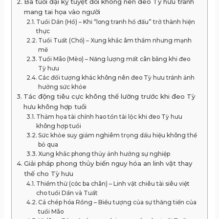
Ba tuổi đại kỵ tuyệt đối không nên đeo Tỳ hưu tránh
mang tai họa vào người
Tuổi Dần (Hổ) – Khi “long tranh hổ đấu” trở thành hiện
thực
Tuổi Tuất (Chó) – Xung khắc âm thầm nhưng mạnh
mẽ
Tuổi Mão (Mèo) – Năng lượng mất cân bằng khi đeo
Tỳ hưu
Các đối tượng khác không nên đeo Tỳ hưu tránh ảnh
hưởng sức khỏe
Tác động tiêu cực không thể lường trước khi đeo Tỳ
hưu không hợp tuổi
Thảm họa tài chính hao tổn tài lộc khi đeo Tỳ hưu
không hợp tuổi
Sức khỏe suy giảm nghiêm trọng dấu hiệu không thể
bỏ qua
Xung khắc phong thủy ảnh hưởng sự nghiệp
Giải pháp phong thủy biến nguy hóa an linh vật thay
thế cho Tỳ hưu
Thiềm thừ (cóc ba chân) – Linh vật chiêu tài siêu việt
cho tuổi Dần và Tuất
Cá chép hóa Rồng – Biểu tượng của sự thăng tiến của
tuổi Mão