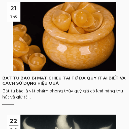
21
Th5
BÁT TỤ BẢO BÍ MẬT CHIÊU TÀI TỪ ĐÁ QUÝ ÍT AI BIẾT VÀ
CÁCH SỬ DỤNG HIỆU QUẢ
Bát tụ bảo là vật phẩm phong thủy quý giá có khả năng thu
hút và giữ tài...
22