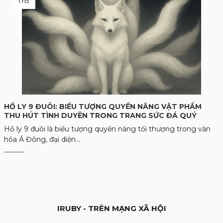
Th5
HỒ LY 9 ĐUÔI: BIỂU TƯỢNG QUYỀN NĂNG VẬT PHẨM
THU HÚT TÌNH DUYÊN TRONG TRANG SỨC ĐÁ QUÝ
Hồ ly 9 đuôi là biểu tượng quyền năng tối thượng trong văn
hóa Á Đông, đại diện...
IRUBY - TRÊN MẠNG XÃ HỘI