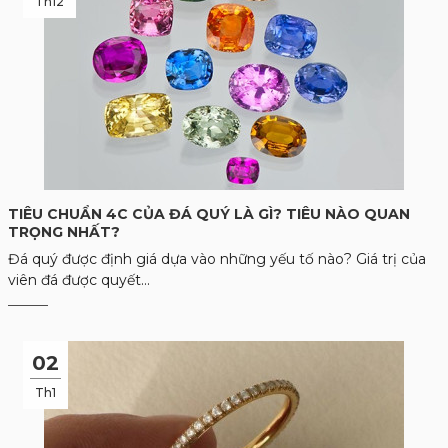
Th12
TIÊU CHUẨN 4C CỦA ĐÁ QUÝ LÀ GÌ? TIÊU NÀO QUAN
TRỌNG NHẤT?
Đá quý được định giá dựa vào những yếu tố nào? Giá trị của
viên đá được quyết...
02
Th1