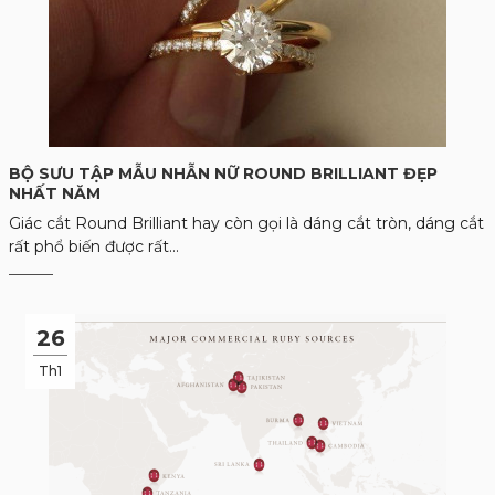
BỘ SƯU TẬP MẪU NHẪN NỮ ROUND BRILLIANT ĐẸP
NHẤT NĂM
Giác cắt Round Brilliant hay còn gọi là dáng cắt tròn, dáng cắt
rất phổ biến được rất...
26
Th1