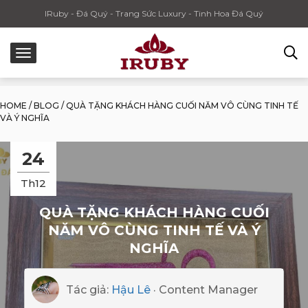
IRuby - Đá Quý - Trang Sức Luxury - Tinh Hoa Đá Quý
HOME
/
BLOG
/
QUÀ TẶNG KHÁCH HÀNG CUỐI NĂM VÔ CÙNG TINH TẾ
VÀ Ý NGHĨA
24
Th12
QUÀ TẶNG KHÁCH HÀNG CUỐI
NĂM VÔ CÙNG TINH TẾ VÀ Ý
NGHĨA
Tác giả:
Hậu Lê
· Content Manager