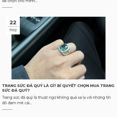
để chọn cho mình...
22
Th12
TRANG SỨC ĐÁ QUÝ LÀ GÌ? BÍ QUYẾT CHỌN MUA TRANG
SỨC ĐÁ QUÝ?
Trang sức đá quý là thuật ngữ không quá xa lạ với những tín
đồ đam mê cái...