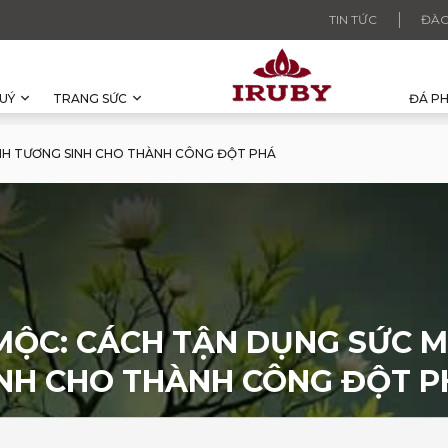
TIN TỨC
ĐÀO
UÝ
TRANG SỨC
ĐÁ P
NH TƯƠNG SINH CHO THÀNH CÔNG ĐỘT PHÁ
 MỘC: CÁCH TẬN DỤNG SỨC 
INH CHO THÀNH CÔNG ĐỘT P