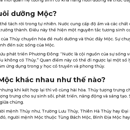
à mối quan hệ tương sinh có khả năng nuôi dưỡng và thúc đẩ
nuôi dưỡng Mộc?
thể tách rời trong tự nhiên. Nước cung cấp độ ẩm và các chất
 trưởng thành. Điều này thể hiện một nguyên tắc tương sinh cơ
 của Thủy chuyển hóa để nuôi dưỡng và thúc đẩy Mộc. Sự chuy
ịnh đến sức sống của Mộc.
ứu phát triển Phương Đông: “Nước là cội nguồn của sự sống v
ếu không có Thủy
.
” Quan điểm này có thể đi ngược lại một số 
m ứng dụng trong y học cổ truyền và phong thủy.
 Mộc khác nhau như thế nào?
hưng khi kết hợp lại thì vô cùng hài hòa. Thủy tượng trưng cho
ợng trưng cho sự sinh sôi, phát triển, năng động và sáng tạo.
giữa chúng.
ười mệnh Thủy như, Trường Lưu Thủy, Thiên Hà Thủy hay Đại 
khi đó, người mệnh Mộc thuộc Tùng Bách Mộc, Bình Địa Mộc ha