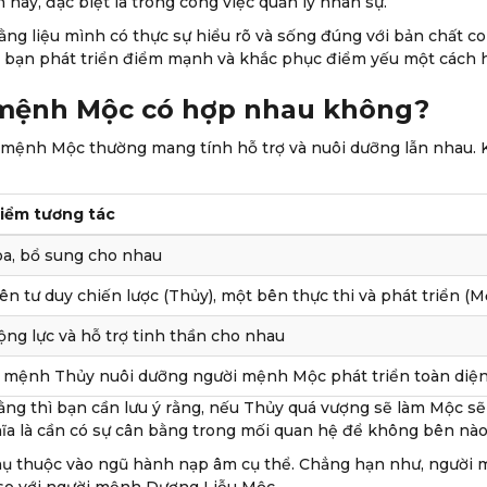
này, đặc biệt là trong công việc quản lý nhân sự.”
 rằng liệu mình có thực sự hiểu rõ và sống đúng với bản chất
 bạn phát triển điểm mạnh và khắc phục điểm yếu một cách h
mệnh Mộc có hợp nhau không?
mệnh Mộc thường mang tính hỗ trợ và nuôi dưỡng lẫn nhau. K
iểm tương tác
òa, bổ sung cho nhau
n tư duy chiến lược (Thủy), một bên thực thi và phát triển (M
ộng lực và hỗ trợ tinh thần cho nhau
 mệnh Thủy nuôi dưỡng người mệnh Mộc phát triển toàn diệ
ằng thì bạn cần lưu ý rằng, nếu Thủy quá vượng sẽ làm Mộc s
hĩa là cần có sự cân bằng trong mối quan hệ để không bên nào 
hụ thuộc vào ngũ hành nạp âm cụ thể. Chẳng hạn như, người