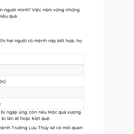
 con người mình? Việc nắm vững những
iệu quả.
hi hai người có mệnh này kết hợp, họ
ộc)
n
ẽ bị ngập úng, còn nếu Mộc quá vượng
bị lấn át hoặc kiệt quệ.
 mệnh Trường Lưu Thủy sẽ có mối quan