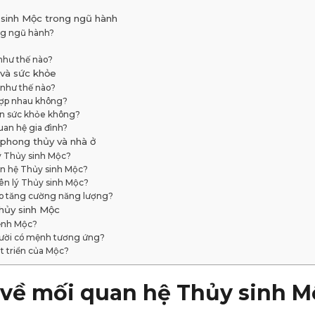
 sinh Mộc trong ngũ hành
ong ngũ hành?
như thế nào?
 và sức khỏe
 như thế nào?
ợp nhau không?
ện sức khỏe không?
an hệ gia đình?
 phong thủy và nhà ở
ý Thủy sinh Mộc?
n hệ Thủy sinh Mộc?
ên lý Thủy sinh Mộc?
ào tăng cường năng lượng?
hủy sinh Mộc
mệnh Mộc?
gười có mệnh tương ứng?
t triển của Mộc?
 về mối quan hệ Thủy sinh M