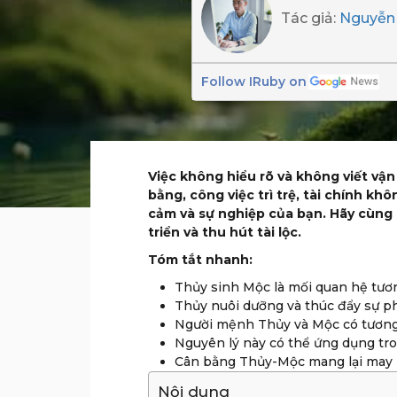
Tác giả:
Nguyễn
Follow IRuby on
Việc không hiểu rõ và không viết vậ
bằng, công việc trì trệ, tài chính k
cảm và sự nghiệp của bạn. Hãy cùng 
triển và thu hút tài lộc.
Tóm tắt nhanh:
Thủy sinh Mộc là mối quan hệ tươ
Thủy nuôi dưỡng và thúc đẩy sự ph
Người mệnh Thủy và Mộc có tương 
Nguyên lý này có thể ứng dụng tr
Cân bằng Thủy-Mộc mang lại may 
Nội dung