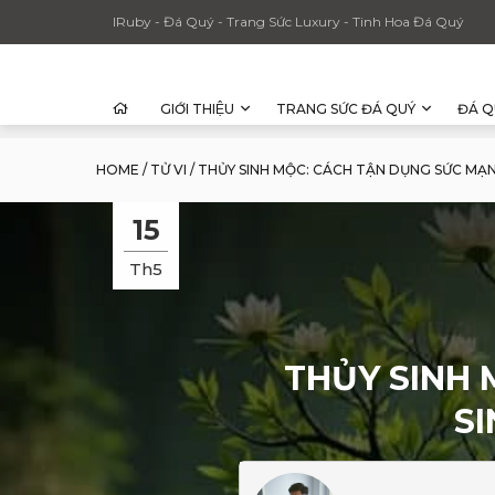
IRuby - Đá Quý - Trang Sức Luxury - Tinh Hoa Đá Quý
GIỚI THIỆU
TRANG SỨC ĐÁ QUÝ
ĐÁ Q
HOME
/
TỬ VI
/
THỦY SINH MỘC: CÁCH TẬN DỤNG SỨC MẠ
15
Th5
THỦY SINH
S