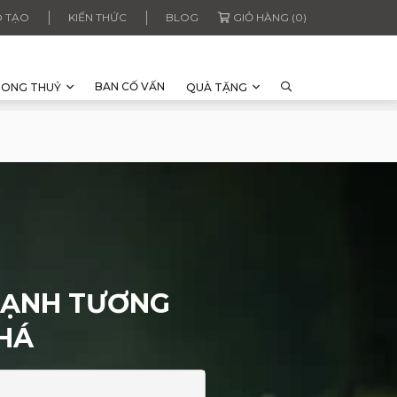
 TẠO
KIẾN THỨC
BLOG
GIỎ HÀNG (0)
BAN CỐ VẤN
HONG THUỶ
QUÀ TẶNG
MẠNH TƯƠNG
HÁ