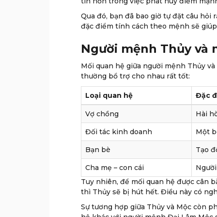
tin hơn trong việc phát huy điểm mạnh 
Qua đó, bạn đã bao giờ tự đặt câu hỏi
đặc điểm tính cách theo mệnh sẽ giúp
Người mệnh Thủy và 
Mối quan hệ giữa người mệnh Thủy và 
thường bổ trợ cho nhau rất tốt:
Loại quan hệ
Đặc đ
Vợ chồng
Hài h
Đối tác kinh doanh
Một bê
Bạn bè
Tạo đ
Cha mẹ – con cái
Người
Tuy nhiên, để mối quan hệ được cân b
thì Thủy sẽ bị hút hết. Điều này có ng
Sự tương hợp giữa Thủy và Mộc còn p