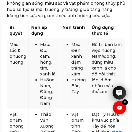
không gian sống, màu sắc và vật phẩm phong thủy phù
hợp sẽ tạo ra môi trường lý tưởng, giúp tăng năng
lượng tích cực và giảm thiểu ảnh hưởng tiêu cực.
Bí
Nên áp
Nên tránh
Ứng dụng
quyết
dụng
thực tế
Màu
Màu:
Màu:
Bố trí bàn làm
sắc &
Đỏ,
Đen,
việc hướng
phương
cam,
xanh
Nam/Đông,
hướng
hồng,
đậm,
dùng màu
tím,
trắng,
xanh lá cho
IRUBY rất hân hạnh được tư
xanh lá
xám
đồ nội thất
vấn cho anh chị.
Hướng:
Hướng:
lớn, điểm
Nam,
Bắc,
nhấn màu
Đông,
Tây
đỏ/cam
Đông
×
Nam
Vật
Tháp
Vật
Đặt Tỳ Hưu ở
phẩm
Văn
phẩm
khu vực phía
phong
Xương
tính
Tây để hóa
thủy
(trí tuệ)
Thủy,
giải, đeo
vòng