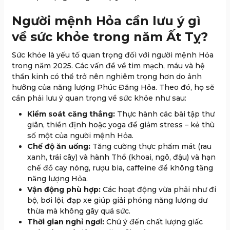
Người mệnh Hỏa cần lưu ý gì
về sức khỏe trong năm Ất Tỵ?
Sức khỏe là yếu tố quan trọng đối với người mệnh Hỏa
trong năm 2025. Các vấn đề về tim mạch, máu và hệ
thần kinh có thể trở nên nghiêm trọng hơn do ảnh
hưởng của năng lượng Phúc Đăng Hỏa. Theo đó, họ sẽ
cần phải lưu ý quan trọng về sức khỏe như sau:
Kiểm soát căng thẳng:
Thực hành các bài tập thư
giãn, thiền định hoặc yoga để giảm stress – kẻ thù
số một của người mệnh Hỏa.
Chế độ ăn uống:
Tăng cường thực phẩm mát (rau
xanh, trái cây) và hành Thổ (khoai, ngô, đậu) và hạn
chế đồ cay nóng, rượu bia, caffeine để không tăng
năng lượng Hỏa.
Vận động phù hợp:
Các hoạt động vừa phải như đi
bộ, bơi lội, đạp xe giúp giải phóng năng lượng dư
thừa mà không gây quá sức.
Thời gian nghỉ ngơi:
Chú ý đến chất lượng giấc