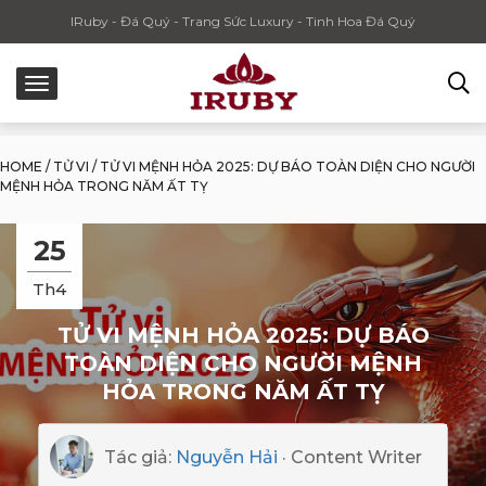
IRuby - Đá Quý - Trang Sức Luxury - Tinh Hoa Đá Quý
HOME
/
TỬ VI
/
TỬ VI MỆNH HỎA 2025: DỰ BÁO TOÀN DIỆN CHO NGƯỜI
MỆNH HỎA TRONG NĂM ẤT TỴ
25
Th4
TỬ VI MỆNH HỎA 2025: DỰ BÁO
TOÀN DIỆN CHO NGƯỜI MỆNH
HỎA TRONG NĂM ẤT TỴ
Tác giả:
Nguyễn Hải
· Content Writer