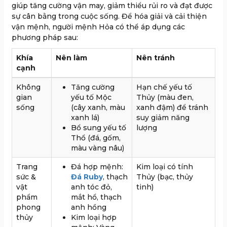
giúp tăng cường vận may, giảm thiểu rủi ro và đạt được
sự cân bằng trong cuộc sống. Để hóa giải và cải thiện
vận mệnh, người mệnh Hỏa có thể áp dụng các
phương pháp sau:
Khía
Nên làm
Nên tránh
cạnh
Không
Tăng cường
Hạn chế yếu tố
gian
yếu tố Mộc
Thủy (màu đen,
sống
(cây xanh, màu
xanh đậm) để tránh
xanh lá)
suy giảm năng
Bổ sung yếu tố
lượng
Thổ (đá, gốm,
màu vàng nâu)
Trang
Đá hợp mệnh:
Kim loại có tính
sức &
Đá Ruby
, thạch
Thủy (bạc, thủy
vật
anh tóc đỏ,
tinh)
phẩm
mắt hổ, thạch
phong
anh hồng
thủy
Kim loại hợp