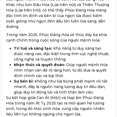
khác như Sơn Đầu Hỏa (Lửa trên núi) và Thiên Thượng
Hỏa (Lửa trên trời), có thể thấy Phúc Đăng Hỏa mang
đặc tính ổn định và bền bỉ của ngọn lửa được kiểm
soát, giống như ngọn đèn dầu lớn luôn tỏa sáng, dẫn
đường.
Trong năm 2025, Phúc Đăng Hỏa sẽ thúc đẩy ba khía
cạnh chính trong cuộc sống của người mệnh Hỏa:
Trí tuệ và sáng tạo:
Khả năng tư duy sáng tạo
được nâng cao, đặc biệt trong lĩnh vực nghệ thuật,
công nghệ và truyền thông.
Nhận thức và quyết đoán:
Giúp người mệnh Hỏa
nhìn nhận vấn đề rõ ràng hơn, từ đó đưa ra quyết
định chính xác và kịp thời.
Sự bền bỉ:
Không như lửa bùng phát mạnh rồi tắt
nhanh, đây là nguồn năng lượng duy trì đều đặn,
giúp duy trì động lực và tinh thần làm việc.
Sự kết hợp giữa Can Ất (Mộc) và Nạp âm Phúc Đăng
Hỏa trong năm Ất Tỵ 2025 tạo ra mối quan hệ tương
sinh, trong đó Mộc sinh Hỏa, cung cấp nguồn nhiên
liệu liên tục không ngừng cho ngọn lửa.