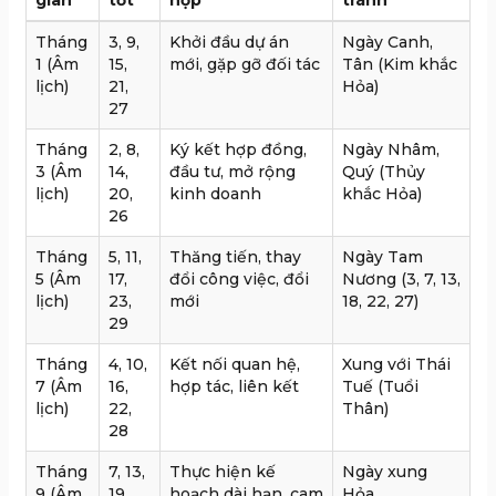
Tháng
3, 9,
Khởi đầu dự án
Ngày Canh,
1 (Âm
15,
mới, gặp gỡ đối tác
Tân (Kim khắc
lịch)
21,
Hỏa)
27
Tháng
2, 8,
Ký kết hợp đồng,
Ngày Nhâm,
3 (Âm
14,
đầu tư, mở rộng
Quý (Thủy
lịch)
20,
kinh doanh
khắc Hỏa)
26
Tháng
5, 11,
Thăng tiến, thay
Ngày Tam
5 (Âm
17,
đổi công việc, đổi
Nương (3, 7, 13,
lịch)
23,
mới
18, 22, 27)
29
Tháng
4, 10,
Kết nối quan hệ,
Xung với Thái
7 (Âm
16,
hợp tác, liên kết
Tuế (Tuổi
lịch)
22,
Thân)
28
Tháng
7, 13,
Thực hiện kế
Ngày xung
9 (Âm
19,
hoạch dài hạn, cam
Hỏa