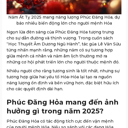
Năm Ất Tỵ 2025 mang năng lượng Phúc Đăng Hỏa, dự
báo nhiều biến động lớn cho người mệnh Hỏa
Ngọn lửa đèn sáng của Phúc Đăng Hỏa tượng trưng
cho sự dẫn đường và thịnh vượng. Trong cuốn sách
“Học Thuyết Âm Dương Ngũ Hành”, tác gủa Lê Văn Sửu
từng nhấn mạnh rằng, những năm có sự tương hợp
giữa mệnh cá nhân và năm âm lịch thường mở ra
những cơ hội phát triển lớn cho người thuộc mệnh đó.
Nhiều người cho rằng tương sinh là tốt nhất, nhưng sự
tương hợp giữa hai yếu tố Hỏa-Hỏa lại tạo ra nguồn
năng lượng ổn định và bền vững hơn, đặc biệt hữu ích
cho các quyết định dài hạn.
Phúc Đăng Hỏa mang đến ảnh
hưởng gì trong năm 2025?
Phúc Đăng Hỏa có tác động tích cực đến vận mệnh
của người mệnh Hỏa. Nếu so sánh với các dạng Hỏa