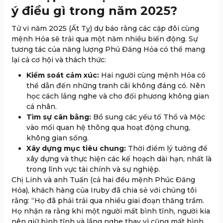
ý điều gì trong năm 2025?
Tử vi năm 2025 (Ất Tỵ) dự báo rằng các cặp đôi cùng
mệnh Hỏa sẽ trải qua một năm nhiều biến động. Sự
tương tác của năng lượng Phú Đăng Hỏa có thể mang
lại cả cơ hội và thách thức:
Kiểm soát cảm xúc:
Hai người cùng mệnh Hỏa có
thể dẫn đến những tranh cãi không đáng có. Nên
học cách lắng nghe và cho đối phương không gian
cá nhân.
Tìm sự cân bằng:
Bổ sung các yếu tố Thổ và Mộc
vào mối quan hệ thông qua hoạt động chung,
không gian sống.
Xây dựng mục tiêu chung:
Thời điểm lý tưởng để
xây dựng và thực hiện các kế hoạch dài hạn, nhất là
trong lĩnh vực tài chính và sự nghiệp.
Chị Linh và anh Tuấn (cả hai đều mệnh Phúc Đăng
Hỏa), khách hàng của Iruby đã chia sẻ với chúng tôi
rằng: “Họ đã phải trải qua nhiều giai đoạn thăng trầm.
Họ nhận ra rằng khi một người mất bình tĩnh, người kia
nên giữ bình tĩnh và lắng nghe thay vì cũng mất bình