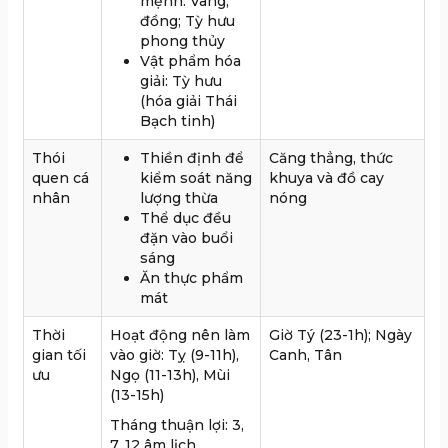
mệnh: Vàng,
đồng; Tỳ hưu
phong thủy
Vật phẩm hóa
giải: Tỳ hưu
(hóa giải Thái
Bạch tinh)
Thói
Thiền định để
Căng thẳng, thức
quen cá
kiểm soát năng
khuya và đồ cay
nhân
lượng thừa
nóng
Thể dục đều
đặn vào buổi
sáng
Ăn thực phẩm
mát
Thời
Hoạt động nên làm
Giờ Tý (23-1h); Ngày
gian tối
vào giờ: Tỵ (9-11h),
Canh, Tân
ưu
Ngọ (11-13h), Mùi
(13-15h)
Tháng thuận lợi: 3,
7, 12 âm lịch