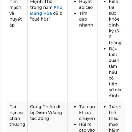
Tim
Mệnh Thổ
Huyết
Kiểm
mạch
trong năm
Phú
áp cao
tra
và
Đăng Hỏa
dễ bị
Tim
sức
huyết
“quá hỏa”
đập
khỏe
áp
nhanh
định
kỳ (3-
6
tháng)
Đặc
biệt
quan
tâm
nếu
có
tiền
sử gia
đình
Tai
Cung Thiên di
Tai nạn
Tránh
nạn và
bị Diêm Vương
khi di
thể
chấn
tác động
chuyển
thao
thương
Rủi ro
mạo
cao vào
hiểm