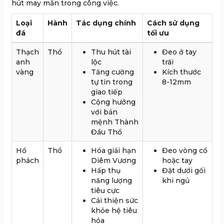
hút may mắn trong công việc.
Loại
Hành
Tác dụng chính
Cách sử dụng
đá
tối ưu
Thạch
Thổ
Thu hút tài
Đeo ở tay
anh
lộc
trái
vàng
Tăng cường
Kích thước
tự tin trong
8-12mm
giao tiếp
Cộng hưởng
với bản
mệnh Thành
Đầu Thổ
Hổ
Thổ
Hóa giải hạn
Đeo vòng cổ
phách
Diêm Vương
hoặc tay
Hấp thụ
Đặt dưới gối
năng lượng
khi ngủ
tiêu cực
Cải thiện sức
khỏe hệ tiêu
hóa