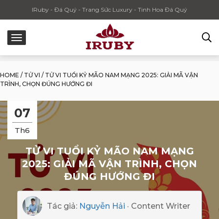
IRuby - Đá Quý - Trang Sức Luxury - Tinh Hoa Đá Quý
HOME
/
TỬ VI
/
TỬ VI TUỔI KỶ MÃO NAM MẠNG 2025: GIẢI MÃ VẬN
TRÌNH, CHỌN ĐÚNG HƯỚNG ĐI
07
Th6
TỬ VI TUỔI KỶ MÃO NAM MẠNG
2025: GIẢI MÃ VẬN TRÌNH, CHỌN
ĐÚNG HƯỚNG ĐI
Tác giả:
Nguyễn Hải
· Content Writer