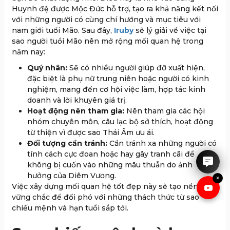
Huynh đệ được Mộc Đức hỗ trợ, tạo ra khả năng kết nối
với những người có cùng chí hướng và mục tiêu với
nam giới tuổi Mão. Sau đây,
Iruby
sẽ lý giải về việc tại
sao người tuổi Mão nên mở rộng mối quan hệ trong
năm nay:
Quý nhân:
Sẽ có nhiều người giúp đỡ xuất hiện,
đặc biệt là phụ nữ trung niên hoặc người có kinh
nghiệm, mang đến cơ hội việc làm, hợp tác kinh
doanh và lời khuyên giá trị.
Hoạt động nên tham gia:
Nên tham gia các hội
nhóm chuyên môn, câu lạc bộ sở thích, hoạt động
IRUBY rất hân hạnh được tư
vấn cho anh chị.
từ thiện vì được sao Thái Âm ưu ái.
Đối tượng cần tránh:
Cần tránh xa những người có
tính cách cực đoan hoặc hay gây tranh cãi để
không bị cuốn vào những mâu thuẫn do ảnh
hưởng của Diêm Vương.
×
Việc xây dựng mối quan hệ tốt đẹp này sẽ tạo nền tảng
vững chắc để đối phó với những thách thức từ sao
chiếu mệnh và hạn tuổi sắp tới.