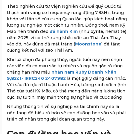
Theo nghiên cứu từ Viện Nghiên cứu Đá quý Quốc tế,
thạch anh vàng có frequency rung động 7.83Hz, trùng
khớp với tần số của cung Quan lộc, giúp kích hoạt năng
lượng sự nghiệp một cách tự nhiên. Đồng thời, nam Kỷ
Mão nên tránh đeo
đá hành Kim
(như pyrite, hematite)
năm 2025, vì có thể xung khắc với sao Thái Âm. Thay
vào đó, hãy dùng đá mặt trăng (
Moonstone
) để tăng
cường kết nối với sao Thái Âm.
Khi lựa chọn đá phong thủy, người tuổi này nên chọn
các viên đá có màu sắc tự nhiên và nguồn gốc rõ ràng,
chẳng hạn như mẫu
nhẫn nam Ruby Doanh Nhân
9,82ct- IRRC240 2407982
là một gợi ý đáng cân nhắc.
Với sắc đỏ rực rỡ thuộc hành Hỏa, tương sinh với mệnh
Thổ của tuổi Kỷ Mão, có thể mang đến năng lượng tích
cực, sự tự tin, may mắn trong sự nghiệp và cuộc sống.
Những thông tin về sự nghiệp và tài chính này sẽ là
nền tảng để hiểu rõ hơn về con đường học vấn và phát
triển cá nhân trong giai đoạn quan trọng này.