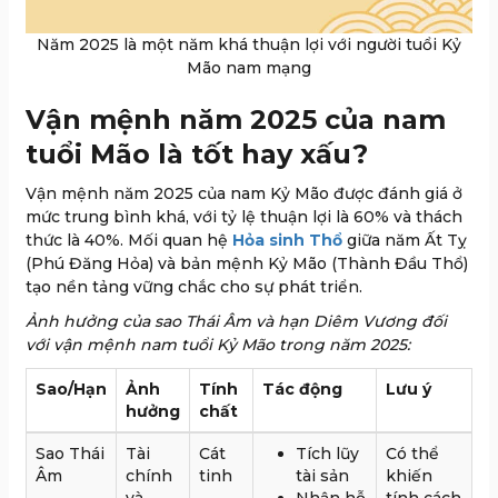
Năm 2025 là một năm khá thuận lợi với người tuổi Kỷ
Mão nam mạng
Vận mệnh năm 2025 của nam
tuổi Mão là tốt hay xấu?
Vận mệnh năm 2025 của nam Kỷ Mão được đánh giá ở
mức trung bình khá, với tỷ lệ thuận lợi là 60% và thách
thức là 40%. Mối quan hệ
Hỏa sinh Thổ
giữa năm Ất Tỵ
(Phú Đăng Hỏa) và bản mệnh Kỷ Mão (Thành Đầu Thổ)
tạo nền tảng vững chắc cho sự phát triển.
Ảnh hưởng của sao Thái Âm và hạn Diêm Vương đối
với vận mệnh nam tuổi Kỷ Mão trong năm 2025:
Sao/Hạn
Ảnh
Tính
Tác động
Lưu ý
hưởng
chất
Sao Thái
Tài
Cát
Tích lũy
Có thể
Âm
chính
tinh
tài sản
khiến
và
Nhận hỗ
tính cách