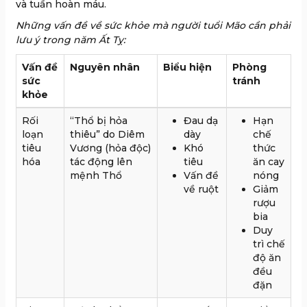
và tuần hoàn máu.
Những vấn đề về sức khỏe mà người tuổi Mão cần phải
lưu ý trong năm Ất Tỵ:
Vấn đề
Nguyên nhân
Biểu hiện
Phòng
sức
tránh
khỏe
Rối
“Thổ bị hỏa
Đau dạ
Hạn
loạn
thiêu” do Diêm
dày
chế
tiêu
Vương (hỏa độc)
Khó
thức
hóa
tác động lên
tiêu
ăn cay
mệnh Thổ
Vấn đề
nóng
về ruột
Giảm
rượu
bia
Duy
trì chế
độ ăn
đều
đặn