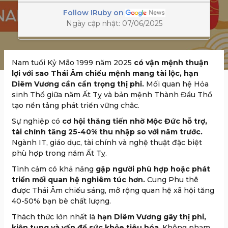
Follow IRuby on
Ngày cập nhật: 07/06/2025
Nam tuổi Kỷ Mão 1999 năm 2025
có vận mệnh thuận
lợi với sao Thái Âm chiếu mệnh mang tài lộc, hạn
Diêm Vương cần cẩn trọng thị phi.
Mối quan hệ Hỏa
sinh Thổ giữa năm Ất Tỵ và bản mệnh Thành Đầu Thổ
tạo nền tảng phát triển vững chắc.
Sự nghiệp có
cơ hội thăng tiến nhờ Mộc Đức hỗ trợ,
tài chính tăng 25-40% thu nhập so với năm trước.
Ngành IT, giáo dục, tài chính và nghệ thuật đặc biệt
phù hợp trong năm Ất Tỵ.
Tình cảm có khả năng
gặp người phù hợp hoặc phát
triển mối quan hệ nghiêm túc hơn.
Cung Phu thê
được Thái Âm chiếu sáng, mở rộng quan hệ xã hội tăng
40-50% bạn bè chất lượng.
Thách thức lớn nhất là
hạn Diêm Vương gây thị phi,
kiện tụng và vấn đề sức khỏe tiêu hóa
. Không phạm