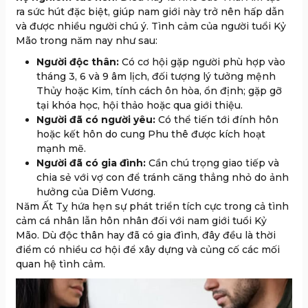
ra sức hút đặc biệt, giúp nam giới này trở nên hấp dẫn
và được nhiều người chú ý. Tình cảm của người tuổi Kỷ
Mão trong năm nay như sau:
Người độc thân:
Có cơ hội gặp người phù hợp vào
tháng 3, 6 và 9 âm lịch, đối tượng lý tưởng mệnh
Thủy hoặc Kim, tính cách ôn hòa, ổn định; gặp gỡ
tại khóa học, hội thảo hoặc qua giới thiệu.
Người đã có người yêu:
Có thể tiến tới đính hôn
hoặc kết hôn do cung Phu thê được kích hoạt
mạnh mẽ.
Người đã có gia đình:
Cần chú trọng giao tiếp và
chia sẻ với vợ con để tránh căng thẳng nhỏ do ảnh
hưởng của Diêm Vương.
Năm Ất Tỵ hứa hẹn sự phát triển tích cực trong cả tình
cảm cá nhân lẫn hôn nhân đối với nam giới tuổi Kỷ
Mão. Dù độc thân hay đã có gia đình, đây đều là thời
điểm có nhiều cơ hội để xây dựng và củng cố các mối
quan hệ tình cảm.