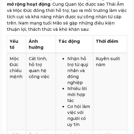
mở rộng hoạt động
. Cung Quan lộc được sao Thái Âm
và Mộc Đức đồng thời hỗ trợ, tạo ra môi trường làm việc
tích cực và khả năng nhận được sự công nhận từ cấp
trên. Nam mạng tuổi Mão sẽ gặp những điều kiện
thuận lợi, thách thức và khó khăn sau:
Yếu
Ảnh
Tác động
Thời điểm
tố
hưởng
Mộc
Cát tinh,
Nhận hỗ
Xuyên suốt
Đức
hỗ trợ
trợ từ quý
năm
chiếu
quan hệ
nhân và
mệnh
công việc
đồng
nghiệp
Nhiều lời
mời hợp
tác
Cơ hội làm
việc với
người có
uy tín