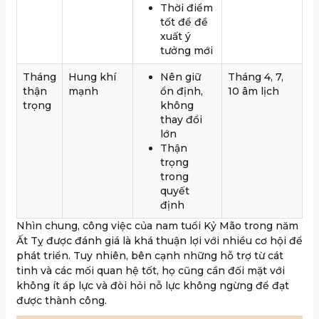
Thời điểm
tốt để đề
xuất ý
tưởng mới
Tháng
Hung khí
Nên giữ
Tháng 4, 7,
thận
mạnh
ổn định,
10 âm lịch
trọng
không
thay đổi
lớn
Thận
trọng
trong
quyết
định
Nhìn chung, công việc của nam tuổi Kỷ Mão trong năm
Ất Tỵ được đánh giá là khá thuận lợi với nhiều cơ hội để
phát triển. Tuy nhiên, bên cạnh những hỗ trợ từ cát
tinh và các mối quan hệ tốt, họ cũng cần đối mặt với
không ít áp lực và đòi hỏi nỗ lực không ngừng để đạt
được thành công.