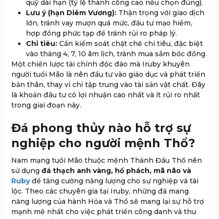
quỹ dài hạn (tỷ lệ thành công cao nếu chọn đúng).
Lưu ý (hạn Diêm Vương):
Thận trọng với giao dịch
lớn, tránh vay mượn quá mức, đầu tư mạo hiểm,
hợp đồng phức tạp để tránh rủi ro pháp lý.
Chi tiêu:
Cần kiểm soát chặt chẽ chi tiêu, đặc biệt
vào tháng 4, 7, 10 âm lịch, tránh mua sắm bốc đồng.
Một chiến lược tài chính độc đáo mà Iruby khuyên
người tuổi Mão là nên đầu tư vào giáo dục và phát triển
bản thân, thay vì chỉ tập trung vào tài sản vật chất. Đây
là khoản đầu tư có lợi nhuận cao nhất và ít rủi ro nhất
trong giai đoạn này.
Đá phong thủy nào hỗ trợ sự
nghiệp cho người mệnh Thổ?
Nam mạng tuổi Mão thuộc mệnh Thành Đầu Thổ nên
sử dụng
đá thạch anh vàng, hổ phách, mã não và
Ruby
để tăng cường năng lượng cho sự nghiệp và tài
lộc. Theo các chuyên gia tại Iruby, những đá mang
năng lượng của hành Hỏa và Thổ sẽ mang lại sự hỗ trợ
mạnh mẽ nhất cho việc phát triển công danh và thu