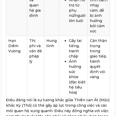
quan
trợ từ
nhạy
hệ gia
phụ
cảm, dễ
đình
nữ/người
bị ảnh
lớn tuổi
hưởng
bởi cảm
xúc
Hạn
Thị
Hung
Gây tai
Cần thận
Diêm
phi và
tinh
tiếng,
trọng
Vương
vấn đề
tranh
trong
pháp
chấp
giao tiếp,
lý
Ảnh
tránh
hưởng
quyết
sức
định vội
khỏe
vàng
(đặc biệt
hệ tiêu
hóa)
Điều đáng nói là sự tương khắc giữa Thiên can Ất (Mộc)
khắc Kỷ (Thổ) có thể gây áp lực trong công việc và các
mối quan hệ xung quanh. Điều này đồng nghĩa với việc