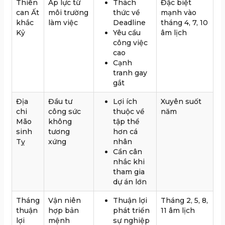
Thiên
Áp lực từ
Thách
Đặc biệt
can Ất
môi trường
thức về
mạnh vào
khắc
làm việc
Deadline
tháng 4, 7, 10
Kỷ
Yêu cầu
âm lịch
công việc
cao
Cạnh
tranh gay
gắt
Địa
Đầu tư
Lợi ích
Xuyên suốt
chi
công sức
thuộc về
năm
Mão
không
tập thể
sinh
tương
hơn cá
Tỵ
xứng
nhân
Cần cân
nhắc khi
tham gia
dự án lớn
Tháng
Vận niên
Thuận lợi
Tháng 2, 5, 8,
thuận
hợp bản
phát triển
11 âm lịch
lợi
mệnh
sự nghiệp