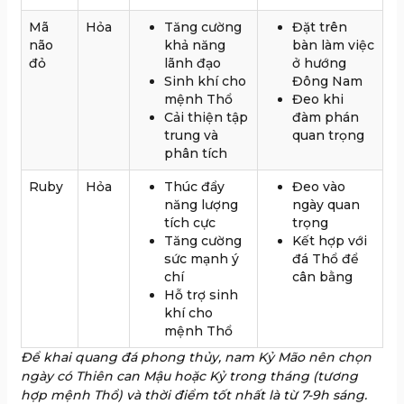
Mã
Hỏa
Tăng cường
Đặt trên
não
khả năng
bàn làm việc
đỏ
lãnh đạo
ở hướng
Sinh khí cho
Đông Nam
mệnh Thổ
Đeo khi
Cải thiện tập
đàm phán
trung và
quan trọng
phân tích
Ruby
Hỏa
Thúc đẩy
Đeo vào
năng lượng
ngày quan
tích cực
trọng
Tăng cường
Kết hợp với
sức mạnh ý
đá Thổ để
chí
cân bằng
Hỗ trợ sinh
khí cho
mệnh Thổ
Để khai quang đá phong thủy, nam Kỷ Mão nên chọn
ngày có Thiên can Mậu hoặc Kỷ trong tháng (tương
hợp mệnh Thổ) và thời điểm tốt nhất là từ 7-9h sáng.