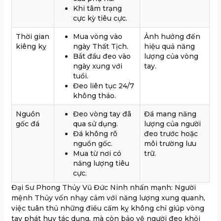
Khi tâm trạng
cực kỳ tiêu cực.
Thời gian
Mua vòng vào
Ảnh hưởng đến
kiêng kỵ
ngày Thất Tịch.
hiệu quả năng
Bắt đầu đeo vào
lượng của vòng
ngày xung với
tay.
tuổi.
Đeo liên tục 24/7
không tháo.
Nguồn
Đeo vòng tay đã
Đá mang năng
gốc đá
qua sử dụng.
lượng của người
Đá không rõ
đeo trước hoặc
nguồn gốc.
môi trường lưu
Mua từ nơi có
trữ.
năng lượng tiêu
cực.
Đại Sư Phong Thủy Vũ Đức Ninh nhấn mạnh: Người
mệnh Thủy vốn nhạy cảm với năng lượng xung quanh,
việc tuân thủ những điều cấm kỵ không chỉ giúp vòng
tay phát huy tác dụng, mà còn bảo vệ người đeo khỏi