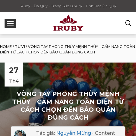
IRuby - Đá Quý - Trang Sức Luxury - Tinh Hoa Đá Quý
HOME
/
TỬ VI
/
VÒNG TAY PHONG THỦY MỆNH THỦY – CẨM NANG TOÀN
DIỆN TỪ CÁCH CHỌN ĐẾN BẢO QUẢN ĐÚNG CÁCH
27
Th4
VÒNG TAY PHONG THỦY MỆNH
THỦY – CẨM NANG TOÀN DIỆN TỪ
CÁCH CHỌN ĐẾN BẢO QUẢN
ĐÚNG CÁCH
Tác giả:
Nguyễn Mừng
· Content