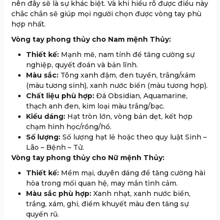
nên đây sẽ là sự khác biệt. Và khi hiểu rõ được điều này
chắc chắn sẽ giúp mọi người chọn được vòng tay phù
hợp nhất.
Vòng tay phong thủy cho Nam mệnh Thủy:
Thiết kế:
Mạnh mẽ, nam tính để tăng cường sự
nghiệp, quyết đoán và bản lĩnh.
Màu sắc:
Tông xanh đậm, đen tuyền, trắng/xám
(màu tương sinh), xanh nước biển (màu tương hợp).
Chất liệu phù hợp:
Đá Obsidian, Aquamarine,
thạch anh đen, kim loại màu trắng/bạc.
Kiểu dáng:
Hạt tròn lớn, vòng bản dẹt, kết hợp
chạm hình học/rồng/hổ.
Số lượng:
Số lượng hạt lẻ hoặc theo quy luật Sinh –
Lão – Bệnh – Tử.
Vòng tay phong thủy cho Nữ mệnh Thủy:
Thiết kế:
Mềm mại, duyên dáng để tăng cường hài
hòa trong mối quan hệ, may mắn tình cảm.
Màu sắc phù hợp:
Xanh nhạt, xanh nước biển,
trắng, xám, ghi, điểm khuyết màu đen tăng sự
quyến rũ.