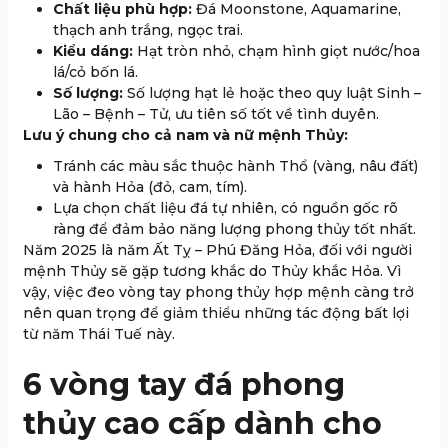
Chất liệu phù hợp:
Đá Moonstone, Aquamarine,
thạch anh trắng, ngọc trai.
Kiểu dáng:
Hạt tròn nhỏ, chạm hình giọt nước/hoa
lá/cỏ bốn lá.
Số lượng:
Số lượng hạt lẻ hoặc theo quy luật Sinh –
Lão – Bệnh – Tử, ưu tiên số tốt về tình duyên.
Lưu ý chung cho cả nam và nữ mệnh Thủy:
Tránh các màu sắc thuộc hành Thổ (vàng, nâu đất)
và hành Hỏa (đỏ, cam, tím).
Lựa chọn chất liệu đá tự nhiên, có nguồn gốc rõ
ràng để đảm bảo năng lượng phong thủy tốt nhất.
Năm 2025 là năm Ất Tỵ – Phú Đăng Hỏa, đối với người
mệnh Thủy sẽ gặp tương khắc do Thủy khắc Hỏa. Vì
vậy, việc đeo vòng tay phong thủy hợp mệnh càng trở
nên quan trọng để giảm thiểu những tác động bất lợi
từ năm Thái Tuế này.
6 vòng tay đá phong
thủy cao cấp dành cho