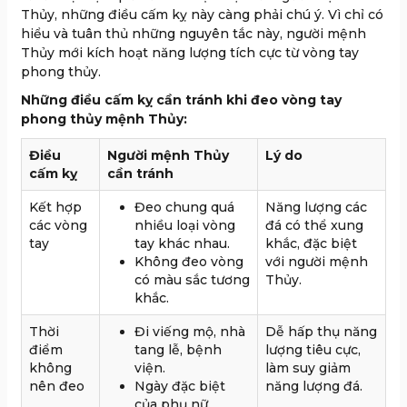
Thủy, những điều cấm kỵ này càng phải chú ý. Vì chỉ có
hiểu và tuân thủ những nguyên tắc này, người mệnh
Thủy mới kích hoạt năng lượng tích cực từ vòng tay
phong thủy.
Những điều cấm kỵ cần tránh khi đeo vòng tay
phong thủy mệnh Thủy:
Điều
Người mệnh Thủy
Lý do
cấm kỵ
cần tránh
Kết hợp
Đeo chung quá
Năng lượng các
các vòng
nhiều loại vòng
đá có thể xung
tay
tay khác nhau.
khắc, đặc biệt
Không đeo vòng
với người mệnh
có màu sắc tương
Thủy.
khắc.
Thời
Đi viếng mộ, nhà
Dễ hấp thụ năng
điểm
tang lễ, bệnh
lượng tiêu cực,
không
viện.
làm suy giảm
nên đeo
Ngày đặc biệt
năng lượng đá.
của phụ nữ.