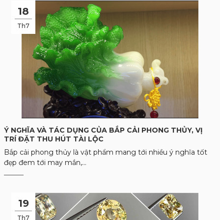
18
Th7
Ý NGHĨA VÀ TÁC DỤNG CỦA BẮP CẢI PHONG THỦY, VỊ
TRÍ ĐẶT THU HÚT TÀI LỘC
Bắp cải phong thủy là vật phẩm mang tới nhiều ý nghĩa tốt
đẹp đem tới may mắn,...
19
Th7