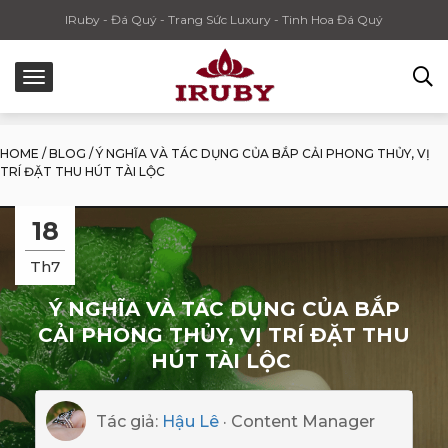
IRuby - Đá Quý - Trang Sức Luxury - Tinh Hoa Đá Quý
HOME
/
BLOG
/
Ý NGHĨA VÀ TÁC DỤNG CỦA BẮP CẢI PHONG THỦY, VỊ
TRÍ ĐẶT THU HÚT TÀI LỘC
18
Th7
Ý NGHĨA VÀ TÁC DỤNG CỦA BẮP
CẢI PHONG THỦY, VỊ TRÍ ĐẶT THU
HÚT TÀI LỘC
Tác giả:
Hậu Lê
· Content Manager