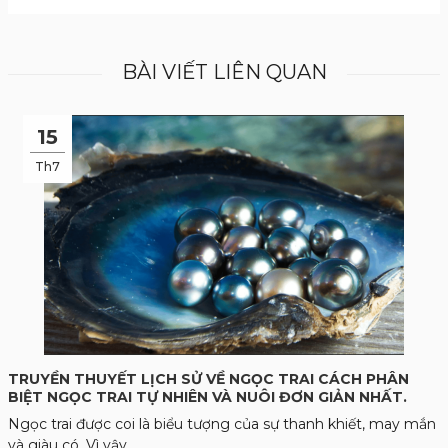
BÀI VIẾT LIÊN QUAN
15
Th7
TRUYỀN THUYẾT LỊCH SỬ VỀ NGỌC TRAI CÁCH PHÂN
BIỆT NGỌC TRAI TỰ NHIÊN VÀ NUÔI ĐƠN GIẢN NHẤT.
Ngọc trai được coi là biểu tượng của sự thanh khiết, may mắn
và giàu có. Vì vậy,...