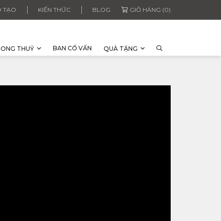
 TẠO
KIẾN THỨC
BLOG
GIỎ HÀNG (0)
BAN CỐ VẤN
HONG THUỶ
QUÀ TẶNG