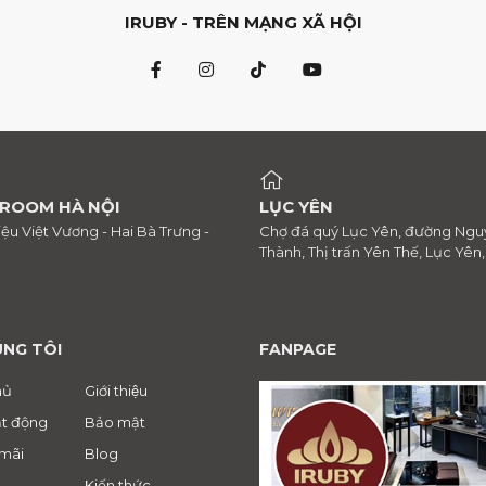
IRUBY - TRÊN MẠNG XÃ HỘI
ROOM HÀ NỘI
LỤC YÊN
riệu Việt Vương - Hai Bà Trưng -
Chợ đá quý Lục Yên, đường Ngu
Thành, Thị trấn Yên Thế, Lục Yên
ÚNG TÔI
FANPAGE
hủ
Giới thiệu
t động
Bảo mật
mãi
Blog
Kiến thức