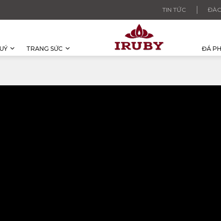
TIN TỨC
ĐÀO
UÝ
TRANG SỨC
ĐÁ P