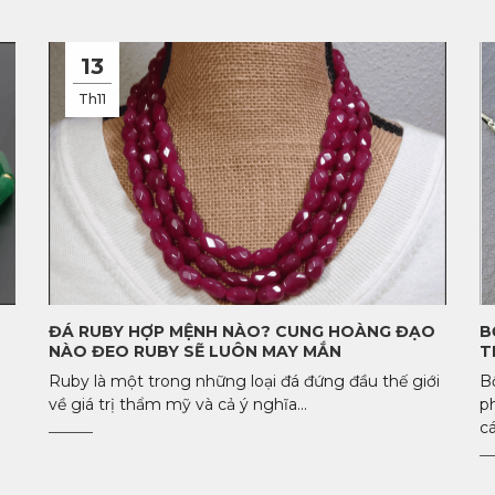
13
Th11
ĐÁ RUBY HỢP MỆNH NÀO? CUNG HOÀNG ĐẠO
B
NÀO ĐEO RUBY SẼ LUÔN MAY MẮN
T
Ruby là một trong những loại đá đứng đầu thế giới
B
về giá trị thẩm mỹ và cả ý nghĩa...
p
cá