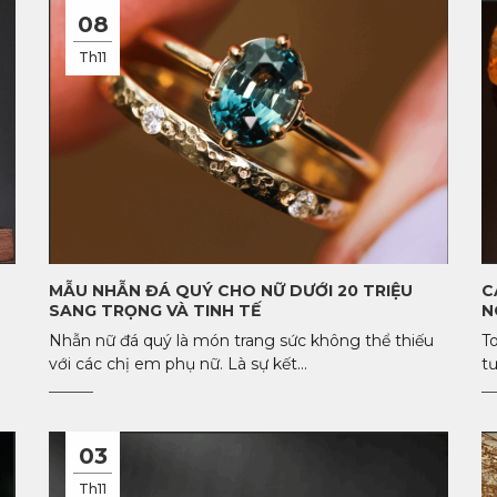
08
Th11
MẪU NHẪN ĐÁ QUÝ CHO NỮ DƯỚI 20 TRIỆU
C
SANG TRỌNG VÀ TINH TẾ
N
Nhẫn nữ đá quý là món trang sức không thể thiếu
To
với các chị em phụ nữ. Là sự kết...
tư
03
Th11