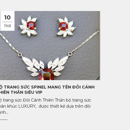
10
Th11
Ộ TRANG SỨC SPINEL MANG TÊN ĐÔI CÁNH
HIÊN THẦN SIÊU VIP
ộ trang sức Đôi Cánh Thiên Thần bộ trang sức
hân khúc LUXURY, được thiết kế dựa trên đôi
nh...