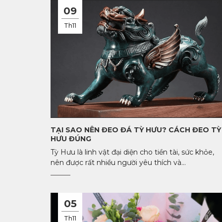
09
Th11
TẠI SAO NÊN ĐEO ĐÁ TỲ HƯU? CÁCH ĐEO TỲ
HƯU ĐÚNG
Tỳ Hưu là linh vật đại diện cho tiền tài, sức khỏe,
nên được rất nhiều người yêu thích và...
05
Th11