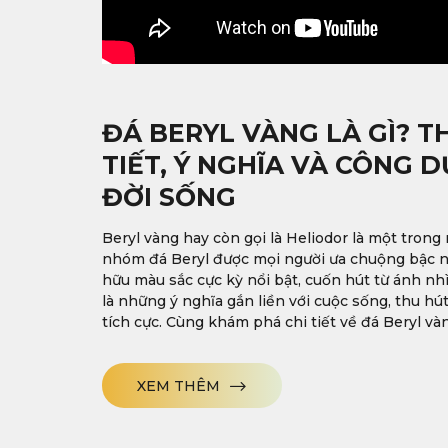
ĐÁ BERYL VÀNG LÀ GÌ? T
TIẾT, Ý NGHĨA VÀ CÔNG 
ĐỜI SỐNG
Beryl vàng hay còn gọi là Heliodor là một tron
nhóm đá Beryl được mọi người ưa chuộng bậc n
hữu màu sắc cực kỳ nổi bật, cuốn hút từ ánh nh
là những ý nghĩa gắn liền với cuộc sống, thu h
tích cực. Cùng khám phá chi tiết về đá Beryl vàng
XEM THÊM