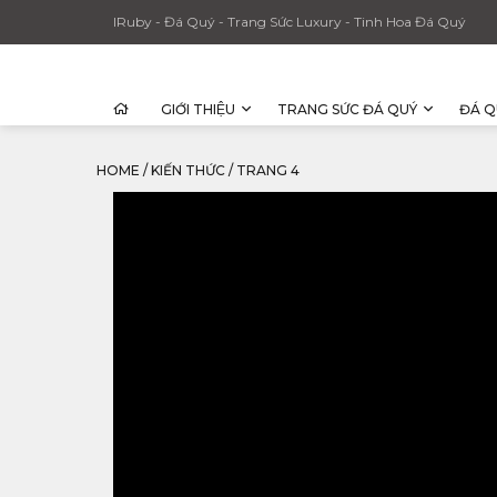
IRuby - Đá Quý - Trang Sức Luxury - Tinh Hoa Đá Quý
GIỚI THIỆU
TRANG SỨC ĐÁ QUÝ
ĐÁ Q
HOME
/
KIẾN THỨC
/
TRANG 4