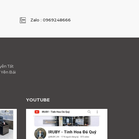
Zalo : 0969248666
yễn Tất
, Yên Bái
YOUTUBE