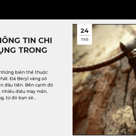
24
HÔNG TIN CHI
Th11
DỤNG TRONG
g những biến thể thuộc
hất. Đá Beryl vàng sở
ìn đầu tiên. Bên cạnh đó
út nhiều điều may mắn,
, từ đó bạn sẽ...