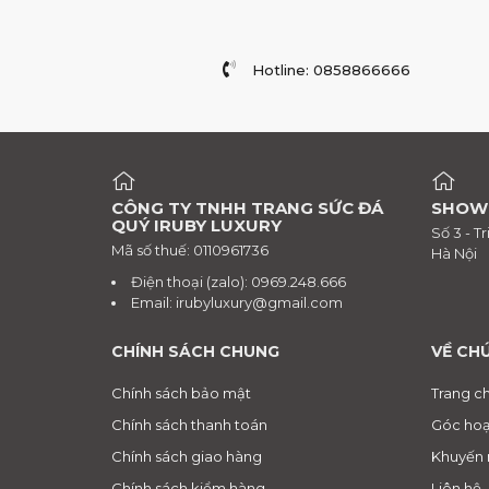
Hotline: 0858866666
CÔNG TY TNHH TRANG SỨC ĐÁ
SHOW
QUÝ IRUBY LUXURY
Số 3 - T
Mã số thuế: 0110961736
Hà Nội
Điện thoại (zalo): 0969.248.666
Email:
irubyluxury@gmail.com
CHÍNH SÁCH CHUNG
VỀ CH
Chính sách bảo mật
Trang c
Chính sách thanh toán
Góc hoạ
Chính sách giao hàng
Khuyến 
Chính sách kiểm hàng
Liên hệ