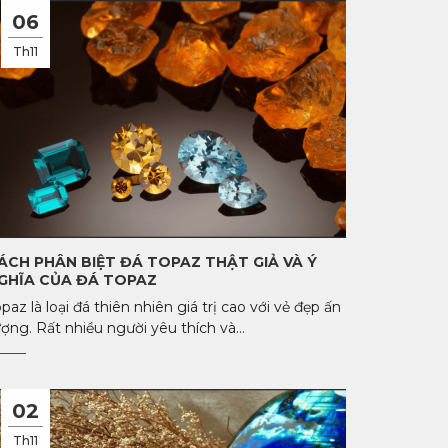
06
Th11
ÁCH PHÂN BIỆT ĐÁ TOPAZ THẬT GIẢ VÀ Ý
GHĨA CỦA ĐÁ TOPAZ
paz là loại đá thiên nhiên giá trị cao với vẻ đẹp ấn
ợng. Rất nhiều người yêu thích và...
02
Th11