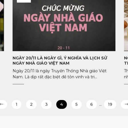
NGÀY 20/11 LÀ NGÀY GÌ, Ý NGHĨA VÀ LỊCH SỬ
N
NGÀY NHÀ GIÁO VIỆT NAM
T
Ngày 20/11 là ngày Truyền Thống Nhà giáo Việt
T
Nam. Là dịp rất đặc biệt để tôn vinh và tri...
nh
1
2
3
4
5
6
…
19