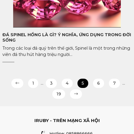
ĐÁ SPINEL HỒNG LÀ GÌ? Ý NGHĨA, ỨNG DỤNG TRONG ĐỜI
SỐNG
Trong các loại đá quý trên thế giới, Spinel là một trong những
viên đá thu hút hàng triệu người...
1
…
3
4
5
6
7
…
19
IRUBY - TRÊN MẠNG XÃ HỘI
Hotline: 0858866666