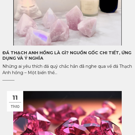
ĐÁ THẠCH ANH HỒNG LÀ GÌ? NGUỒN GỐC CHI TIẾT, ỨNG
DỤNG VÀ Ý NGHĨA
Những ai yêu thích đá quý chắc hẳn đã nghe qua về đá Thạch
Anh hồng – Một biến thể...
11
Th10