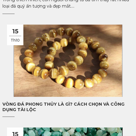
loại đá quý ấn tượng và đẹp mắt....
15
Th10
VÒNG ĐÁ PHONG THỦY LÀ GÌ? CÁCH CHỌN VÀ CÔNG
DỤNG TÀI LỘC
15