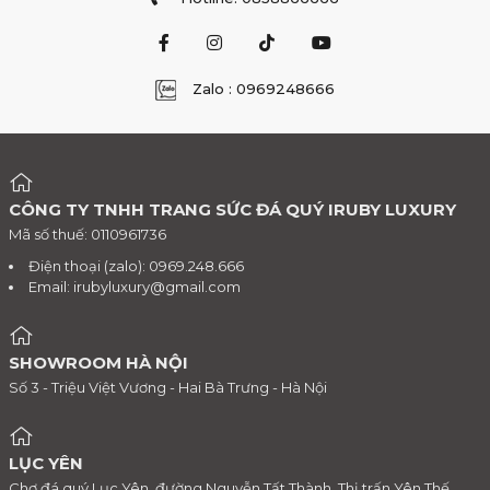
Zalo : 0969248666
CÔNG TY TNHH TRANG SỨC ĐÁ QUÝ IRUBY LUXURY
Mã số thuế: 0110961736
Điện thoại (zalo): 0969.248.666
Email:
irubyluxury@gmail.com
SHOWROOM HÀ NỘI
Số 3 - Triệu Việt Vương - Hai Bà Trưng - Hà Nội
LỤC YÊN
Chợ đá quý Lục Yên, đường Nguyễn Tất Thành, Thị trấn Yên Thế,