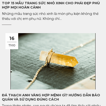
TOP 15 MẪU TRANG SỨC NHỎ XINH CHO PHÁI ĐẸP PHÙ
HỢP MỌI HOÀN CẢNH
Những mẫu trang sức nhỏ xinh là món phụ kiện không thể
thiếu với chị em phụ nữ. Không chỉ...
16
Th10
ĐÁ THẠCH ANH VÀNG HỢP MỆNH GÌ? HƯỚNG DẪN BẢO
QUẢN VÀ SỬ DỤNG ĐÚNG CÁCH
Trong thiên nhiên, con người chúng ta đã tìm thấy rất nhiều