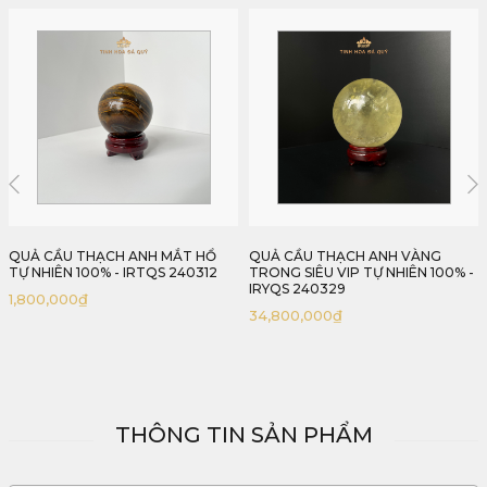
QUẢ CẦU THẠCH ANH VÀNG
QUẢ CẦU THẠCH ANH TRẮNG
TRONG SIÊU VIP TỰ NHIÊN 100% -
TRONG TỰ NHIÊN 100% - IRWQS
IRYQS 240329
240317A
34,800,000
₫
5,610,000
₫
THÔNG TIN SẢN PHẨM