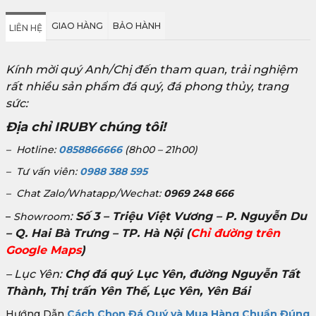
GIAO HÀNG
BẢO HÀNH
LIÊN HỆ
Kính mời quý Anh/Chị đến tham quan, trải nghiệm
rất nhiều sản phẩm đá quý, đá phong thủy, trang
sức:
Địa chỉ IRUBY chúng tôi!
– Hotline:
0858866666
(8h00 – 21h00)
– Tư vấn viên:
0988 388 595
– Chat Zalo/Whatapp/Wechat:
0969 248 666
:
Số 3 – Triệu Việt Vương – P. Nguyễn Du
–
Showroom
– Q. Hai Bà Trưng – TP. Hà Nội
(
Chỉ đường trên
Google Maps
)
– Lục Yên:
Chợ đá quý Lục Yên, đường Nguyễn Tất
Thành, Thị trấn Yên Thế, Lục Yên, Yên Bái
Hướng Dẫn
Cách Chọn Đá Quý và Mua Hàng Chuẩn Đúng