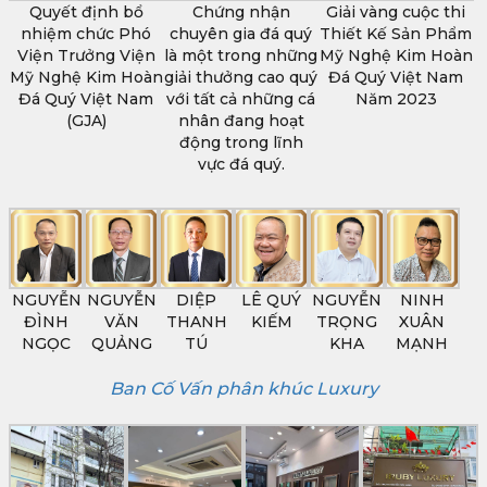
Quyết định bổ
Chứng nhận
Giải vàng cuộc thi
nhiệm chức Phó
chuyên gia đá quý
Thiết Kế Sản Phẩm
Viện Trưởng Viện
là một trong những
Mỹ Nghệ Kim Hoàn
Mỹ Nghệ Kim Hoàn
giải thưởng cao quý
Đá Quý Việt Nam
Đá Quý Việt Nam
với tất cả những cá
Năm 2023
(GJA)
nhân đang hoạt
động trong lĩnh
vực đá quý.
NGUYỄN
NGUYỄN
DIỆP
LÊ QUÝ
NGUYỄN
NINH
ĐÌNH
VĂN
THANH
KIẾM
TRỌNG
XUÂN
NGỌC
QUẢNG
TÚ
KHA
MẠNH
Ban Cố Vấn phân khúc Luxury