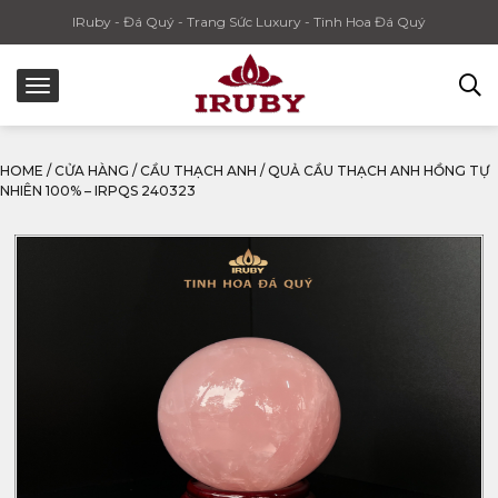
IRuby - Đá Quý - Trang Sức Luxury - Tinh Hoa Đá Quý
HOME
/
CỬA HÀNG
/
CẦU THẠCH ANH
/
QUẢ CẦU THẠCH ANH HỒNG TỰ
NHIÊN 100% – IRPQS 240323