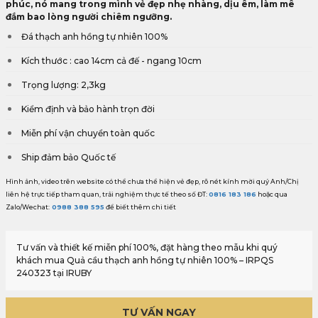
phúc, nó mang trong mình vẻ đẹp nhẹ nhàng, dịu êm, làm mê
đắm bao lòng người chiêm ngưỡng.
Đá thạch anh hồng tự nhiên 100%
Kích thước : cao 14cm cả đế - ngang 10cm
Trọng lượng: 2,3kg
Kiểm định và bảo hành trọn đời
Miễn phí vận chuyển toàn quốc
Ship đảm bảo Quốc tế
Hình ảnh, video trên website có thể chưa thể hiện vẻ đẹp, rõ nét kính mời quý Anh/Chị
liên hệ trực tiếp tham quan, trải nghiệm thực tế theo số ĐT:
0816 183 186
hoặc qua
Zalo/Wechat:
0988 388 595
để biết thêm chi tiết
Tư vấn và thiết kế miễn phí 100%, đặt hàng theo mẫu khi quý
khách mua Quả cầu thạch anh hồng tự nhiên 100% – IRPQS
240323 tại IRUBY
TƯ VẤN NGAY