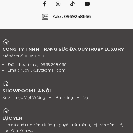
Zalo : 0969248666
CÔNG TY TNHH TRANG SỨC ĐÁ QUÝ IRUBY LUXURY
Mã số thuế: 0110961736
Điện thoại (zalo): 0969.248.666
Email:
irubyluxury@gmail.com
SHOWROOM HÀ NỘI
Số 3 - Triệu Việt Vương - Hai Bà Trưng - Hà Nội
LỤC YÊN
Chợ đá quý Lục Yên, đường Nguyễn Tất Thành, Thị trấn Yên Thế,
Lục Yên, Yên Bái