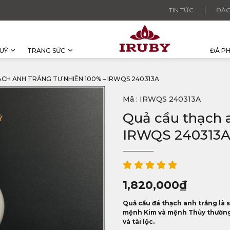
TIN TỨC
ĐÀO
UÝ
TRANG SỨC
ĐÁ P
CH ANH TRẮNG TỰ NHIÊN 100% – IRWQS 240313A
Mã : IRWQS 240313A
Quả cầu thạch a
IRWQS 240313
1,820,000
₫
Quả cầu đá thạch anh trắng là 
mệnh Kim và mệnh Thủy thường
và tài lộc.