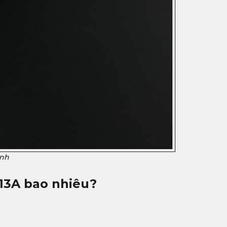
ảnh
13A
bao nhiêu?