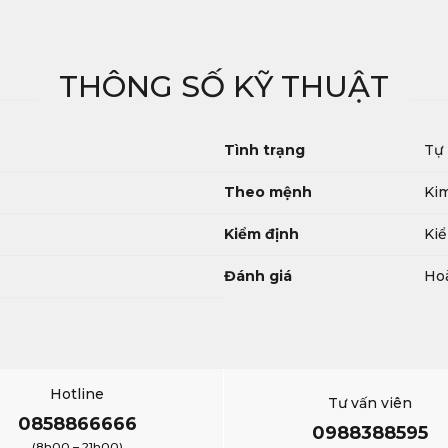
THÔNG SỐ KỸ THUẬT
Tình trạng
Tự
Theo mệnh
Ki
Kiểm định
Kiể
Đánh giá
Hoà
Hotline
Tư vấn viên
0858866666
0988388595
(8h00 – 21h00)