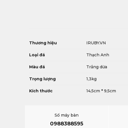
Thương hiệu
IRUBY.VN
Loại đá
Thạch Anh
Màu đá
Trắng dừa
Trọng lượng
1,3kg
Kích thước
14,5cm * 9,5cm
Số máy bàn
0988388595