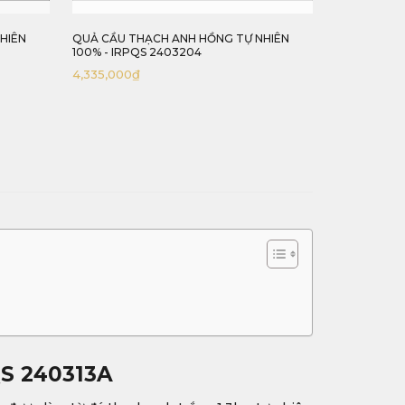
HIÊN
QUẢ CẦU THẠCH ANH TRẮNG TỰ NHIÊN
QUẢ CẦU T
100% - IRWQS 240313A
100% - IRW
1,820,000
₫
2,240,000
QS 240313A