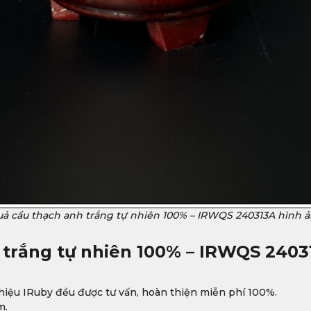
ả cầu thạch anh trắng tự nhiên 100% – IRWQS 240313A hình 
 trắng tự nhiên 100% – IRWQS 2403
iệu IRuby đều được tư vấn, hoàn thiện miễn phí 100%.
m.