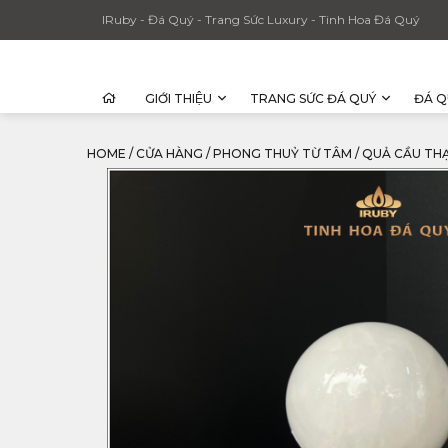
IRuby - Đá Quý - Trang Sức Luxury - Tinh Hoa Đá Quý
GIỚI THIỆU
TRANG SỨC ĐÁ QUÝ
ĐÁ Q
HOME
/
CỬA HÀNG
/
PHONG THUỶ TỪ TÂM
/
QUẢ CẦU THẠ