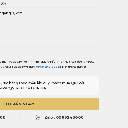
100%
- ngang 9,5cm
i
c
ể hiện vẻ đẹp, rõ nét kính mời quý Anh/Chị liên hệ trực tiếp tham quan,
595
hoặc qua Zalo/Wechat:
0969 248 666
để biết thêm chi tiết
0%, đặt hàng theo mẫu khi quý khách mua Quả cầu
 – IRWQS 240313A tại IRUBY
TƯ VẤN NGAY
66
Zalo :
0969248666