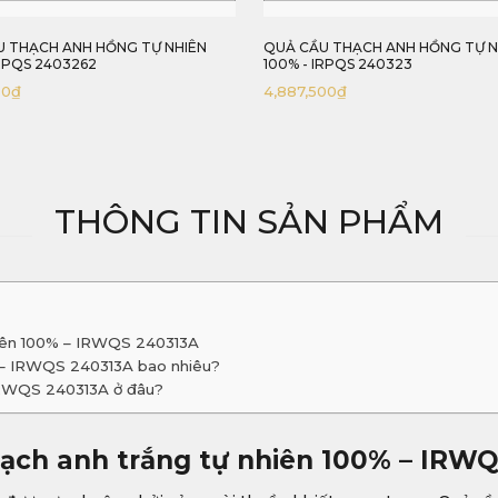
 THẠCH ANH HỒNG TỰ NHIÊN
QUẢ CẦU THẠCH ANH HỒNG TỰ N
IRPQS 240323
100% - IRPQS 2403204
00
₫
4,335,000
₫
THÔNG TIN SẢN PHẨM
hiên 100% – IRWQS 240313A
% – IRWQS 240313A bao nhiêu?
 IRWQS 240313A ở đâu?
hạch anh trắng tự nhiên 100% – IRW