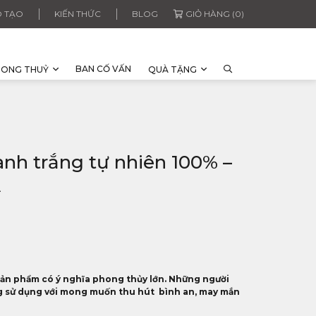
 TẠO
KIẾN THỨC
BLOG
GIỎ HÀNG (0)
BAN CỐ VẤN
HONG THUỶ
QUÀ TẶNG
nh trắng tự nhiên 100% –
A
sản phẩm có ý nghĩa phong thủy lớn. Những người
 sử dụng với mong muốn thu hút bình an, may mắn