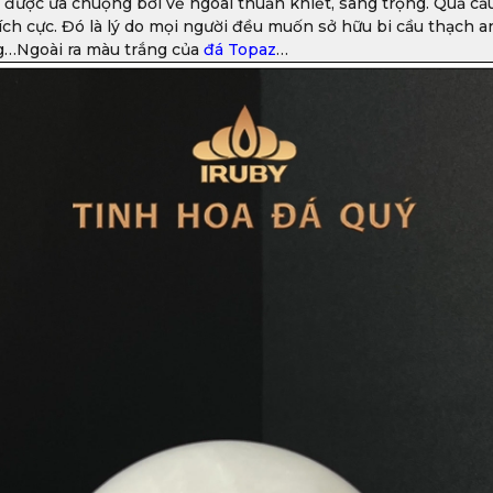
được ưa chuộng bởi vẻ ngoài thuần khiết, sang trọng. Quả cầu
ch cực. Đó là lý do mọi người đều muốn sở hữu bi cầu thạch a
ng…Ngoài ra màu trắng của
đá Topaz
…