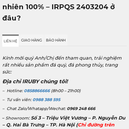
nhiên 100% – IRPQS 2403204
ở
đâu?
GIAO HÀNG
BẢO HÀNH
LIÊN HỆ
Kính mời quý Anh/Chị đến tham quan, trải nghiệm
rất nhiều sản phẩm đá quý, đá phong thủy, trang
sức:
Địa chỉ IRUBY chúng tôi!
– Hotline:
0858866666
(8h00 – 21h00)
– Tư vấn viên:
0988 388 595
– Chat Zalo/Whatapp/Wechat:
0969 248 666
:
Số 3 – Triệu Việt Vương – P. Nguyễn Du
–
Showroom
– Q. Hai Bà Trưng – TP. Hà Nội
(
Chỉ đường trên