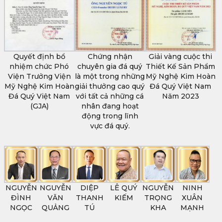
Quyết định bổ
Chứng nhận
Giải vàng cuộc thi
nhiệm chức Phó
chuyên gia đá quý
Thiết Kế Sản Phẩm
Viện Trưởng Viện
là một trong những
Mỹ Nghệ Kim Hoàn
Mỹ Nghệ Kim Hoàn
giải thưởng cao quý
Đá Quý Việt Nam
Đá Quý Việt Nam
với tất cả những cá
Năm 2023
(GJA)
nhân đang hoạt
động trong lĩnh
vực đá quý.
NGUYỄN
NGUYỄN
DIỆP
LÊ QUÝ
NGUYỄN
NINH
ĐÌNH
VĂN
THANH
KIẾM
TRỌNG
XUÂN
NGỌC
QUẢNG
TÚ
KHA
MẠNH