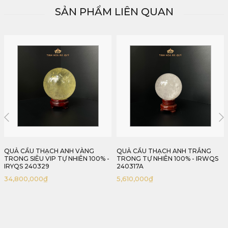
SẢN PHẨM LIÊN QUAN
QUẢ CẦU THẠCH ANH TRẮNG
QUẢ CẦU THẠCH ANH HỒNG TỰ
TRONG TỰ NHIÊN 100% - IRWQS
NHIÊN 100% - IRPQS 2403262
240317A
5,567,500
₫
5,610,000
₫