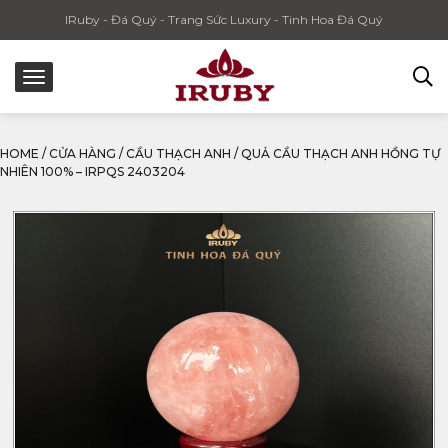
IRuby - Đá Quý - Trang Sức Luxury - Tinh Hoa Đá Quý
HOME
/
CỬA HÀNG
/
CẦU THẠCH ANH
/
QUẢ CẦU THẠCH ANH HỒNG TỰ
NHIÊN 100% – IRPQS 2403204