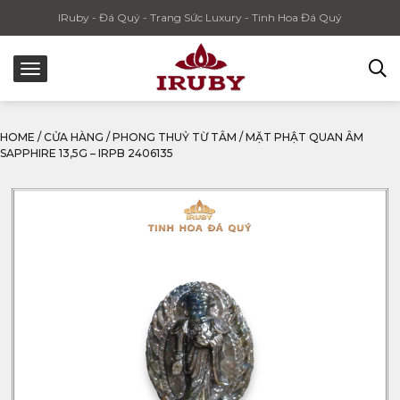
IRuby - Đá Quý - Trang Sức Luxury - Tinh Hoa Đá Quý
HOME
/
CỬA HÀNG
/
PHONG THUỶ TỪ TÂM
/
MẶT PHẬT QUAN ÂM
SAPPHIRE 13,5G – IRPB 2406135