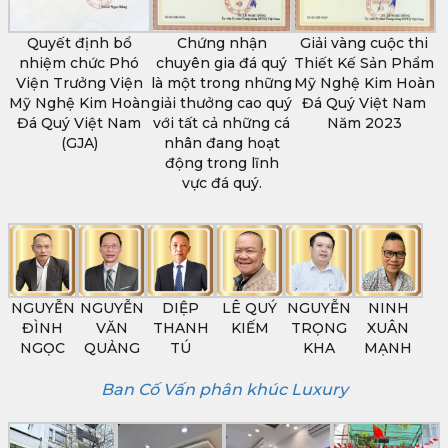
Quyết định bổ
Chứng nhận
Giải vàng cuộc thi
nhiệm chức Phó
chuyên gia đá quý
Thiết Kế Sản Phẩm
Viện Trưởng Viện
là một trong những
Mỹ Nghệ Kim Hoàn
Mỹ Nghệ Kim Hoàn
giải thưởng cao quý
Đá Quý Việt Nam
Đá Quý Việt Nam
với tất cả những cá
Năm 2023
(GJA)
nhân đang hoạt
động trong lĩnh
vực đá quý.
NGUYỄN
NGUYỄN
DIỆP
LÊ QUÝ
NGUYỄN
NINH
ĐÌNH
VĂN
THANH
KIẾM
TRỌNG
XUÂN
NGỌC
QUẢNG
TÚ
KHA
MẠNH
Ban Cố Vấn phân khúc Luxury