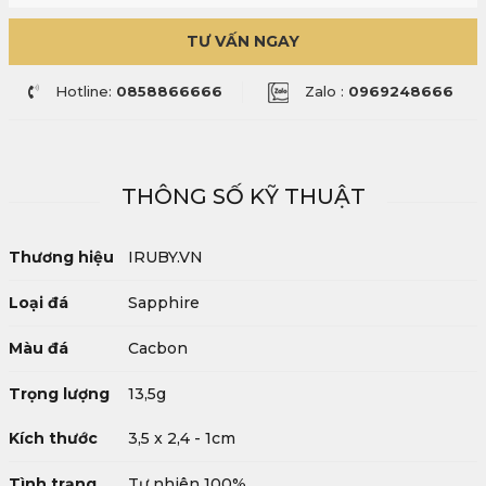
TƯ VẤN NGAY
Hotline:
0858866666
Zalo :
0969248666
THÔNG SỐ KỸ THUẬT
Thương hiệu
IRUBY.VN
Loại đá
Sapphire
Màu đá
Cacbon
Trọng lượng
13,5g
Kích thước
3,5 x 2,4 - 1cm
Tình trạng
Tự nhiên 100%