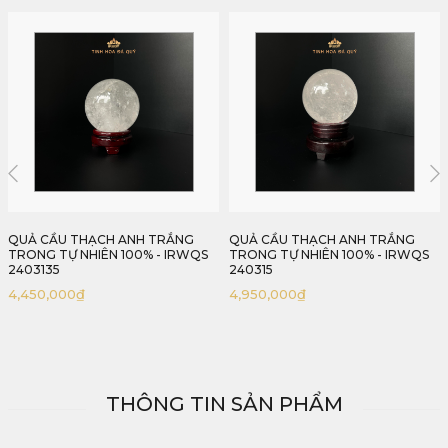
QUẢ CẦU THẠCH ANH TRẮNG
QUẢ CẦU THẠCH ANH TRẮNG TỰ
TRONG TỰ NHIÊN 100% - IRWQS
NHIÊN 100% - IRWQS 240313
240315
1,820,000
₫
4,950,000
₫
THÔNG TIN SẢN PHẨM