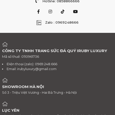
Hotline: 0858866666
Zalo : 0969248666
CÔNG TY TNHH TRANG SỨC ĐÁ QUÝ IRUBY LUXURY
Mã số thuế: 0110961736
Điện thoại (zalo): 0969.248.666
Email:
irubyluxury@gmail.com
SHOWROOM HÀ NỘI
Số 3 - Triệu Việt Vương - Hai Bà Trưng - Hà Nội
LỤC YÊN