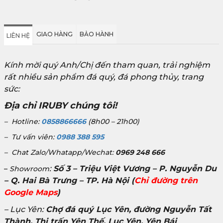
GIAO HÀNG
BẢO HÀNH
LIÊN HỆ
Kính mời quý Anh/Chị đến tham quan, trải nghiệm
rất nhiều sản phẩm đá quý, đá phong thủy, trang
sức:
Địa chỉ IRUBY chúng tôi!
– Hotline:
0858866666
(8h00 – 21h00)
– Tư vấn viên:
0988 388 595
– Chat Zalo/Whatapp/Wechat:
0969 248 666
:
Số 3 – Triệu Việt Vương – P. Nguyễn Du
–
Showroom
– Q. Hai Bà Trưng – TP. Hà Nội
(
Chỉ đường trên
Google Maps
)
– Lục Yên:
Chợ đá quý Lục Yên, đường Nguyễn Tất
Thành, Thị trấn Yên Thế, Lục Yên, Yên Bái