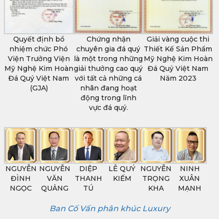
Quyết định bổ
Chứng nhận
Giải vàng cuộc thi
nhiệm chức Phó
chuyên gia đá quý
Thiết Kế Sản Phẩm
Viện Trưởng Viện
là một trong những
Mỹ Nghệ Kim Hoàn
Mỹ Nghệ Kim Hoàn
giải thưởng cao quý
Đá Quý Việt Nam
Đá Quý Việt Nam
với tất cả những cá
Năm 2023
(GJA)
nhân đang hoạt
động trong lĩnh
vực đá quý.
NGUYỄN
NGUYỄN
DIỆP
LÊ QUÝ
NGUYỄN
NINH
ĐÌNH
VĂN
THANH
KIẾM
TRỌNG
XUÂN
NGỌC
QUẢNG
TÚ
KHA
MẠNH
Ban Cố Vấn phân khúc Luxury