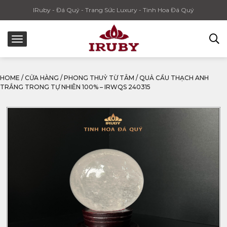
IRuby - Đá Quý - Trang Sức Luxury - Tinh Hoa Đá Quý
HOME
/
CỬA HÀNG
/
PHONG THUỶ TỪ TÂM
/
QUẢ CẦU THẠCH ANH
TRẮNG TRONG TỰ NHIÊN 100% – IRWQS 240315