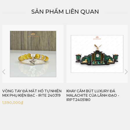
SẢN PHẨM LIÊN QUAN
HẾT HÀNG
KHAY CẮM BÚT LUXURY ĐÁ
MẶT QUAN ÂM BỒ TÁT 18G - IRPT
MALACHITE CỦA LÃNH ĐẠO -
2405180
IRPT2405180
18,000,000
₫