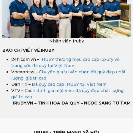
Nhân viên Iruby
BÁO CHÍ VIẾT VỀ IRUBY
24h.com.vn –
IRUBY thương hiệu cao cấp luxury về
trang sức đá quý tại Việt Nam
Vnexpress –
Chuyên gia tư vấn chọn đá quý đẹp chất
lượng, giá trị cao
Dân Trí –
Đá quý cao cấp IRUBY tại Việt Nam
VTV –
Cách định giá một viên đá quý đẹp chất lượng,
giá trị cao
IRUBY.VN – TINH HOA ĐÁ QUÝ – NGỌC SÁNG TỪ TÂM
IRUBY - TRÊN MẠNG XÃ HỘI