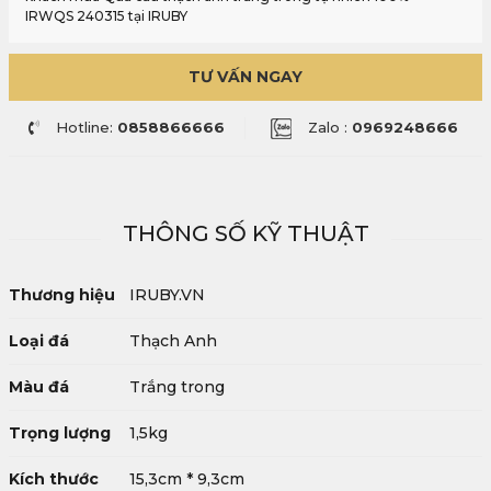
IRWQS 240315 tại IRUBY
TƯ VẤN NGAY
Hotline:
0858866666
Zalo :
0969248666
THÔNG SỐ KỸ THUẬT
Thương hiệu
IRUBY.VN
Loại đá
Thạch Anh
Màu đá
Trắng trong
Trọng lượng
1,5kg
Kích thước
15,3cm * 9,3cm