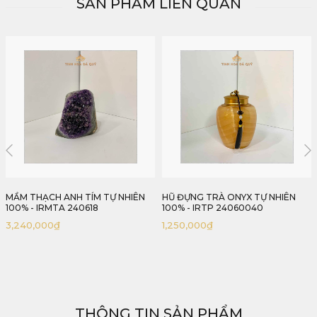
SẢN PHẨM LIÊN QUAN
HẾT HÀNG
HŨ ĐỰNG TRÀ ONYX TỰ NHIÊN
QUẢ CẦU THẠCH ANH HỒNG TỰ
100% - IRTP 24060040
NHIÊN 100% - IRPQS 24061
1,250,000
₫
2,500,000
₫
THÔNG TIN SẢN PHẨM