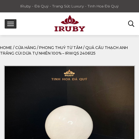
IRuby - Đá Quý - Trang Sức Luxury - Tinh Hoa Đá Quý
HOME
/
CỬA HÀNG
/
PHONG THUỶ TỪ TÂM
/
QUẢ CẦU THẠCH ANH
TRẮNG CÙI DỪA TỰ NHIÊN 100% – IRWQS 2406125