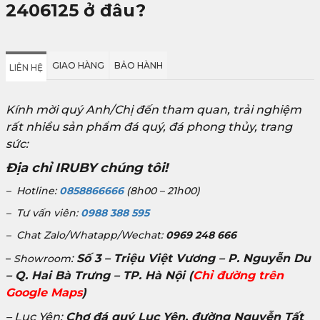
2406125
ở đâu?
GIAO HÀNG
BẢO HÀNH
LIÊN HỆ
Kính mời quý Anh/Chị đến tham quan, trải nghiệm
rất nhiều sản phẩm đá quý, đá phong thủy, trang
sức:
Địa chỉ IRUBY chúng tôi!
– Hotline:
0858866666
(8h00 – 21h00)
– Tư vấn viên:
0988 388 595
– Chat Zalo/Whatapp/Wechat:
0969 248 666
:
Số 3 – Triệu Việt Vương – P. Nguyễn Du
–
Showroom
– Q. Hai Bà Trưng – TP. Hà Nội
(
Chỉ đường trên
Google Maps
)
– Lục Yên:
Chợ đá quý Lục Yên, đường Nguyễn Tất