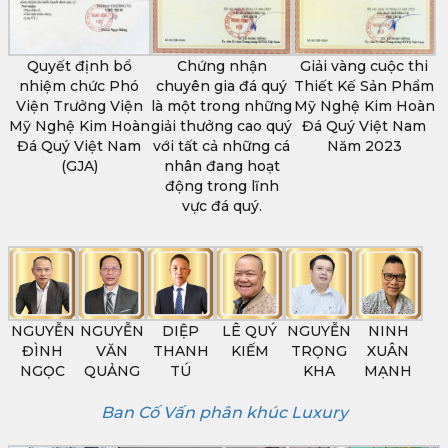
Quyết định bổ
Chứng nhận
Giải vàng cuộc thi
nhiệm chức Phó
chuyên gia đá quý
Thiết Kế Sản Phẩm
Viện Trưởng Viện
là một trong những
Mỹ Nghệ Kim Hoàn
Mỹ Nghệ Kim Hoàn
giải thưởng cao quý
Đá Quý Việt Nam
Đá Quý Việt Nam
với tất cả những cá
Năm 2023
(GJA)
nhân đang hoạt
động trong lĩnh
vực đá quý.
NGUYỄN
NGUYỄN
DIỆP
LÊ QUÝ
NGUYỄN
NINH
ĐÌNH
VĂN
THANH
KIẾM
TRỌNG
XUÂN
NGỌC
QUẢNG
TÚ
KHA
MẠNH
Ban Cố Vấn phân khúc Luxury