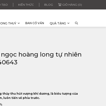
 TẠO
KIẾN THỨC
BLOG
GIỎ HÀNG (0)
BAN CỐ VẤN
HONG THUỶ
QUÀ TẶNG
 ngọc hoàng long tự nhiên
40643
ng thủy thu hút vượng khí dương, là biểu tượng của
, luôn tiến về phía trước.
0%