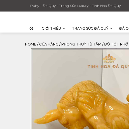
IRuby - Đá Quý - Trang Sức Luxury - Tinh Hoa Đá Quý
GIỚI THIỆU
TRANG SỨC ĐÁ QUÝ
ĐÁ Q
HOME
/
CỬA HÀNG
/
PHONG THUỶ TỪ TÂM
/
BÒ TÓT PHỐ 