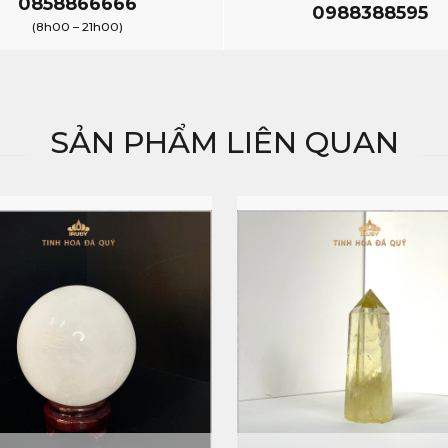
0858866666
0988388595
(8h00 – 21h00)
SẢN PHẨM LIÊN QUAN