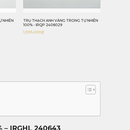
ÀNG TRONG TỰ NHIÊN
BÒ TÓT PHỐ WALL NGỌC HOÀNG LONG
029
TỰ NHIÊN 100% - IRGHL 240643
17,600,000
₫
0% – IRGHL 240643