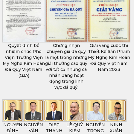
Quyết định bổ
Chứng nhận
Giải vàng cuộc thi
nhiệm chức Phó
chuyên gia đá quý
Thiết Kế Sản Phẩm
Viện Trưởng Viện
là một trong những
Mỹ Nghệ Kim Hoàn
Mỹ Nghệ Kim Hoàn
giải thưởng cao quý
Đá Quý Việt Nam
Đá Quý Việt Nam
với tất cả những cá
Năm 2023
(GJA)
nhân đang hoạt
động trong lĩnh
vực đá quý.
NGUYỄN
NGUYỄN
DIỆP
LÊ QUÝ
NGUYỄN
NINH
ĐÌNH
VĂN
THANH
KIẾM
TRỌNG
XUÂN