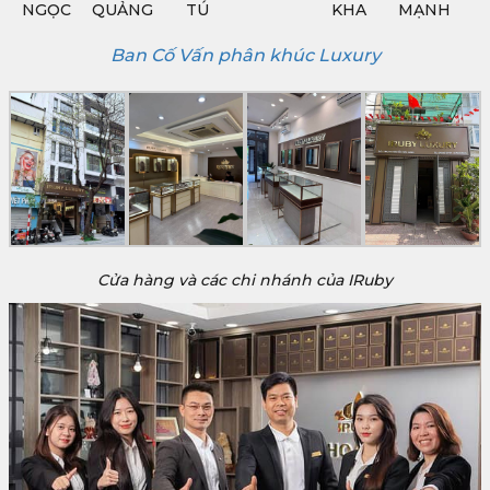
NGỌC
QUẢNG
TÚ
KHA
MẠNH
Ban Cố Vấn phân khúc Luxury
Cửa hàng và các chi nhánh của IRuby