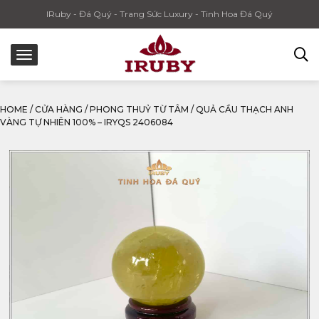
IRuby - Đá Quý - Trang Sức Luxury - Tinh Hoa Đá Quý
HOME
/
CỬA HÀNG
/
PHONG THUỶ TỪ TÂM
/
QUẢ CẦU THẠCH ANH
VÀNG TỰ NHIÊN 100% – IRYQS 2406084