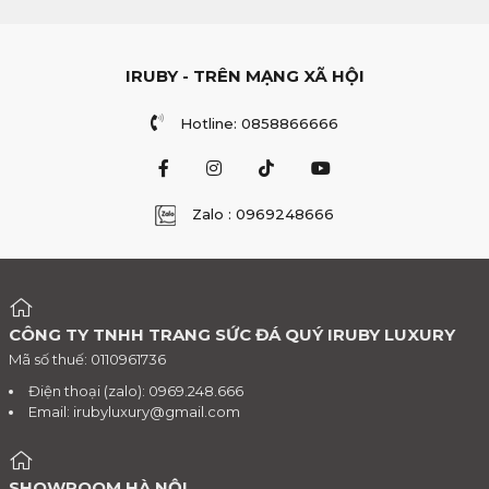
IRUBY - TRÊN MẠNG XÃ HỘI
Hotline: 0858866666
Zalo : 0969248666
CÔNG TY TNHH TRANG SỨC ĐÁ QUÝ IRUBY LUXURY
Mã số thuế: 0110961736
Điện thoại (zalo): 0969.248.666
Email:
irubyluxury@gmail.com
SHOWROOM HÀ NỘI