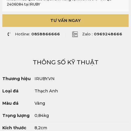
2406084 tại IRUBY
TƯ VẤN NGAY
Hotline:
0858866666
Zalo :
0969248666
THÔNG SỐ KỸ THUẬT
Thương hiệu
IRUBY.VN
Loại đá
Thạch Anh
Màu đá
Vàng
Trọng lượng
0,84kg
Kích thước
8,2cm