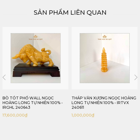
SẢN PHẨM LIÊN QUAN
THÁP VĂN XƯƠNG NGỌC HOÀNG
QUẢ CẦU THẠCH ANH VÀNG TỰ
LONG TỰ NHIÊN 100% - IRTVX
NHIÊN 100% - IRYQS 240606
240611
2,250,000
₫
1,000,000
₫