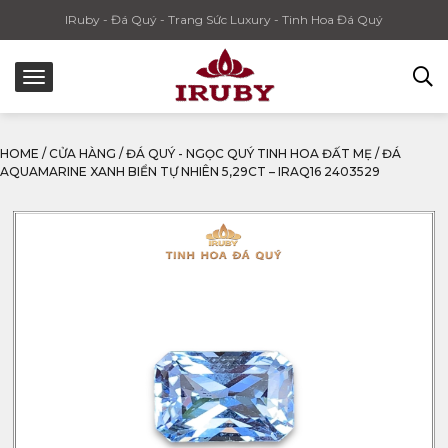
IRuby - Đá Quý - Trang Sức Luxury - Tinh Hoa Đá Quý
HOME
/
CỬA HÀNG
/
ĐÁ QUÝ - NGỌC QUÝ TINH HOA ĐẤT MẸ
/
ĐÁ
AQUAMARINE XANH BIỂN TỰ NHIÊN 5,29CT – IRAQ16 2403529