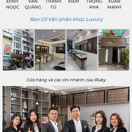
ĐÌNH
VĂN
THANH
KIẾM
TRỌNG
XUÂN
NGỌC
QUẢNG
TÚ
KHA
MẠNH
Ban Cố Vấn phân khúc Luxury
Cửa hàng và các chi nhánh của IRuby