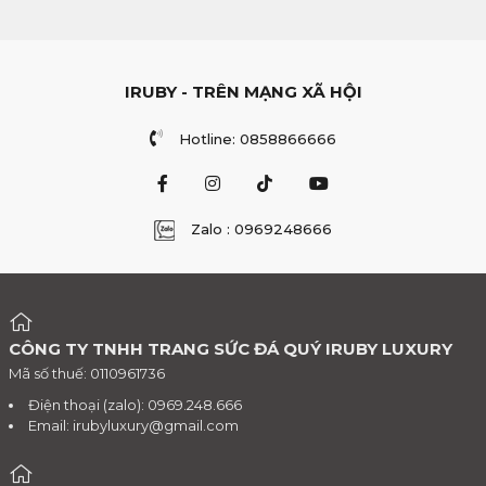
IRUBY - TRÊN MẠNG XÃ HỘI
Hotline: 0858866666
Zalo : 0969248666
CÔNG TY TNHH TRANG SỨC ĐÁ QUÝ IRUBY LUXURY
Mã số thuế: 0110961736
Điện thoại (zalo): 0969.248.666
Email:
irubyluxury@gmail.com