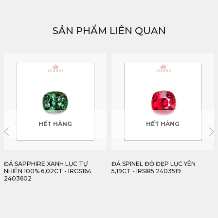
SẢN PHẨM LIÊN QUAN
HẾT HÀNG
HẾT HÀNG
ĐÁ SPINEL ĐỎ ĐẸP LỤC YÊN
BẢO VẬT SPINEL LUXURY 9,93CT
5,19CT - IRSI85 2403519
- IRSI90 2403993