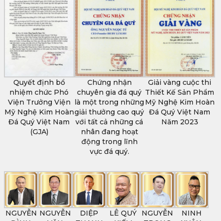
Quyết định bổ
Chứng nhận
Giải vàng cuộc thi
nhiệm chức Phó
chuyên gia đá quý
Thiết Kế Sản Phẩm
Viện Trưởng Viện
là một trong những
Mỹ Nghệ Kim Hoàn
Mỹ Nghệ Kim Hoàn
giải thưởng cao quý
Đá Quý Việt Nam
Đá Quý Việt Nam
với tất cả những cá
Năm 2023
(GJA)
nhân đang hoạt
động trong lĩnh
vực đá quý.
NGUYỄN
NGUYỄN
DIỆP
LÊ QUÝ
NGUYỄN
NINH