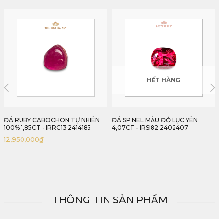
HẾT HÀNG
HẾT HÀNG
ĐÁ SPINEL MÀU ĐỎ LỤC YÊN
ĐÁ SPINEL ĐỎ LỤC YÊN TỰ NHIÊN
4,07CT - IRSI82 2402407
100% 3,55CT - IRSI83 2402355
86,000,000
₫
THÔNG TIN SẢN PHẨM