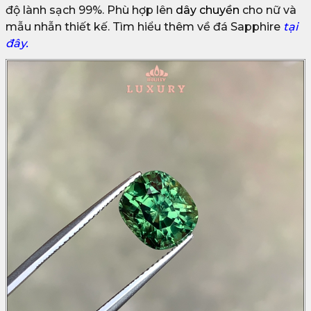
độ lành sạch 99%. Phù hợp lên
dây chuyền
cho nữ và
mẫu nhẫn thiết kế. Tìm hiểu thêm về đá Sapphire
tại
đây.