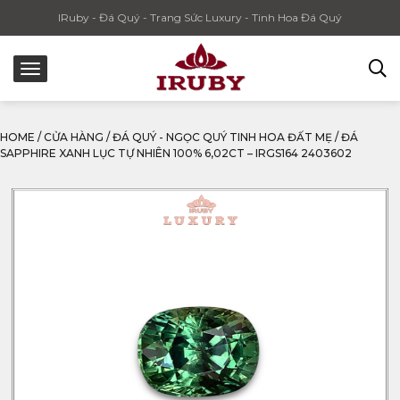
IRuby - Đá Quý - Trang Sức Luxury - Tinh Hoa Đá Quý
HOME
/
CỬA HÀNG
/
ĐÁ QUÝ - NGỌC QUÝ TINH HOA ĐẤT MẸ
/
ĐÁ
SAPPHIRE XANH LỤC TỰ NHIÊN 100% 6,02CT – IRGS164 2403602