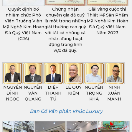
Quyết định bổ
Chứng nhận
Giải vàng cuộc thi
nhiệm chức Phó
chuyên gia đá quý
Thiết Kế Sản Phẩm
Viện Trưởng Viện
là một trong những
Mỹ Nghệ Kim Hoàn
Mỹ Nghệ Kim Hoàn
giải thưởng cao quý
Đá Quý Việt Nam
Đá Quý Việt Nam
với tất cả những cá
Năm 2023
(GJA)
nhân đang hoạt
động trong lĩnh
vực đá quý.
NGUYỄN
NGUYỄN
DIỆP
LÊ QUÝ
NGUYỄN
NINH
ĐÌNH
VĂN
THANH
KIẾM
TRỌNG
XUÂN
NGỌC
QUẢNG
TÚ
KHA
MẠNH
Ban Cố Vấn phân khúc Luxury