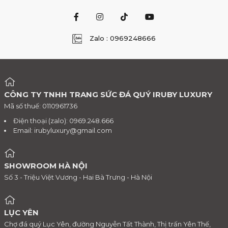
Zalo : 0969248666
CÔNG TY TNHH TRANG SỨC ĐÁ QUÝ IRUBY LUXURY
Mã số thuế: 0110961736
Điện thoại (zalo): 0969.248.666
Email:
irubyluxury@gmail.com
SHOWROOM HÀ NỘI
Số 3 - Triệu Việt Vương - Hai Bà Trưng - Hà Nội
LỤC YÊN
Chợ đá quý Lục Yên, đường Nguyễn Tất Thành, Thị trấn Yên Thế,