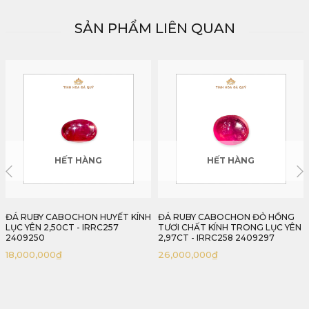
SẢN PHẨM LIÊN QUAN
HẾT HÀNG
HẾT HÀNG
ĐÁ RUBY CABOCHON ĐỎ HỒNG
ĐÁ RUBY CABOCHON HUYẾT KÍNH
TƯƠI CHẤT KÍNH TRONG LỤC YÊN
LỤC YÊN 2,11CT - IRRC28 24912211
2,97CT - IRRC258 2409297
28,000,000
₫
26,000,000
₫