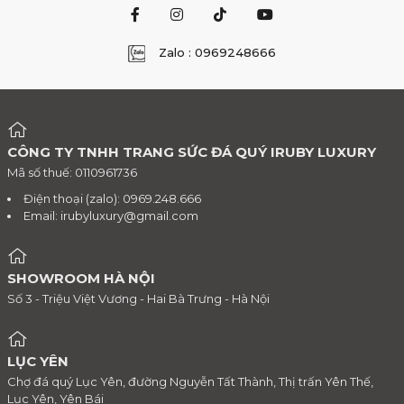
Zalo : 0969248666
CÔNG TY TNHH TRANG SỨC ĐÁ QUÝ IRUBY LUXURY
Mã số thuế: 0110961736
Điện thoại (zalo): 0969.248.666
Email:
irubyluxury@gmail.com
SHOWROOM HÀ NỘI
Số 3 - Triệu Việt Vương - Hai Bà Trưng - Hà Nội
LỤC YÊN
Chợ đá quý Lục Yên, đường Nguyễn Tất Thành, Thị trấn Yên Thế,
Lục Yên, Yên Bái