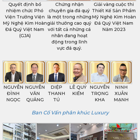
Quyết định bổ
Chứng nhận
Giải vàng cuộc thi
nhiệm chức Phó
chuyên gia đá quý
Thiết Kế Sản Phẩm
Viện Trưởng Viện
là một trong những
Mỹ Nghệ Kim Hoàn
Mỹ Nghệ Kim Hoàn
giải thưởng cao quý
Đá Quý Việt Nam
Đá Quý Việt Nam
với tất cả những cá
Năm 2023
(GJA)
nhân đang hoạt
động trong lĩnh
vực đá quý.
NGUYỄN
NGUYỄN
DIỆP
LÊ QUÝ
NGUYỄN
NINH
ĐÌNH
VĂN
THANH
KIẾM
TRỌNG
XUÂN
NGỌC
QUẢNG
TÚ
KHA
MẠNH
Ban Cố Vấn phân khúc Luxury