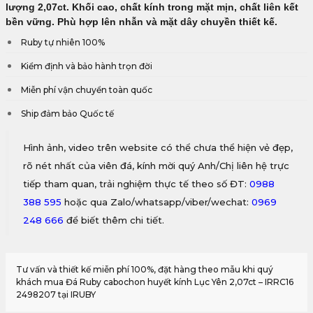
lượng 2,07ct. Khối cao, chất kính trong mặt mịn, chất liên kết
bền vững. Phù hợp lên nhẫn và mặt dây chuyền thiết kế.
Ruby tự nhiên 100%
Kiểm định và bảo hành trọn đời
Miễn phí vận chuyển toàn quốc
Ship đảm bảo Quốc tế
Hình ảnh, video trên website có thể chưa thể hiện vẻ đẹp,
rõ nét nhất của viên đá, kính mời quý Anh/Chị liên hệ trực
tiếp tham quan, trải nghiệm thực tế theo số ĐT:
0988
388 595
hoặc qua Zalo/whatsapp/viber/wechat:
0969
248 666
để biết thêm chi tiết.
Tư vấn và thiết kế miễn phí 100%, đặt hàng theo mẫu khi quý
khách mua Đá Ruby cabochon huyết kính Lục Yên 2,07ct – IRRC16
2498207 tại IRUBY