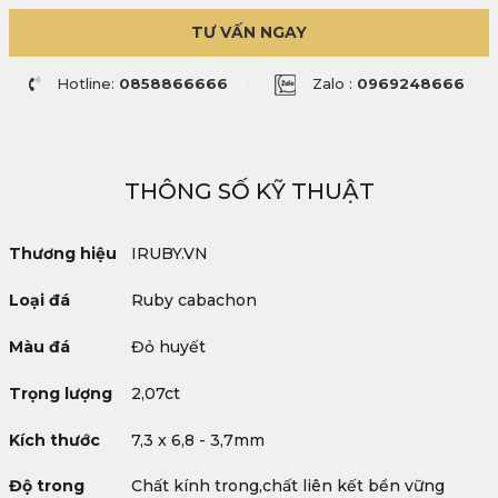
TƯ VẤN NGAY
Hotline:
0858866666
Zalo :
0969248666
THÔNG SỐ KỸ THUẬT
Thương hiệu
IRUBY.VN
Loại đá
Ruby cabachon
Màu đá
Đỏ huyết
Trọng lượng
2,07ct
Kích thước
7,3 x 6,8 - 3,7mm
Độ trong
Chất kính trong,chất liên kết bền vững