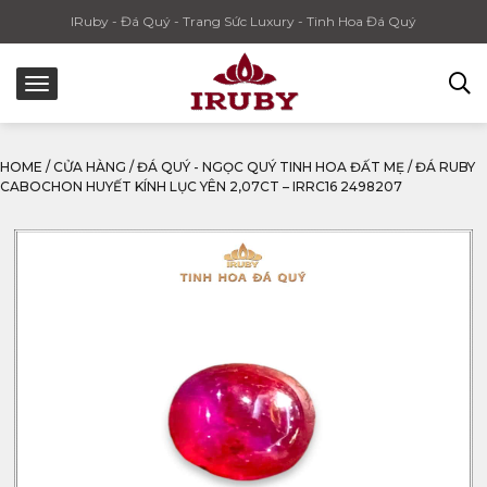
IRuby - Đá Quý - Trang Sức Luxury - Tinh Hoa Đá Quý
HOME
/
CỬA HÀNG
/
ĐÁ QUÝ - NGỌC QUÝ TINH HOA ĐẤT MẸ
/
ĐÁ RUBY
CABOCHON HUYẾT KÍNH LỤC YÊN 2,07CT – IRRC16 2498207