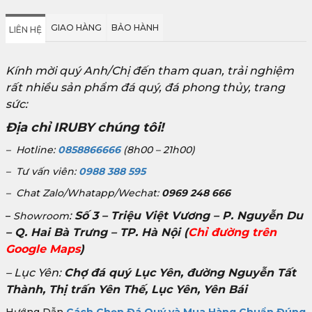
GIAO HÀNG
BẢO HÀNH
LIÊN HỆ
Kính mời quý Anh/Chị đến tham quan, trải nghiệm
rất nhiều sản phẩm đá quý, đá phong thủy, trang
sức:
Địa chỉ IRUBY chúng tôi!
– Hotline:
0858866666
(8h00 – 21h00)
– Tư vấn viên:
0988 388 595
– Chat Zalo/Whatapp/Wechat:
0969 248 666
:
Số 3 – Triệu Việt Vương – P. Nguyễn Du
–
Showroom
– Q. Hai Bà Trưng – TP. Hà Nội
(
Chỉ đường trên
Google Maps
)
– Lục Yên:
Chợ đá quý Lục Yên, đường Nguyễn Tất
Thành, Thị trấn Yên Thế, Lục Yên, Yên Bái
Hướng Dẫn
Cách Chọn Đá Quý và Mua Hàng Chuẩn Đúng