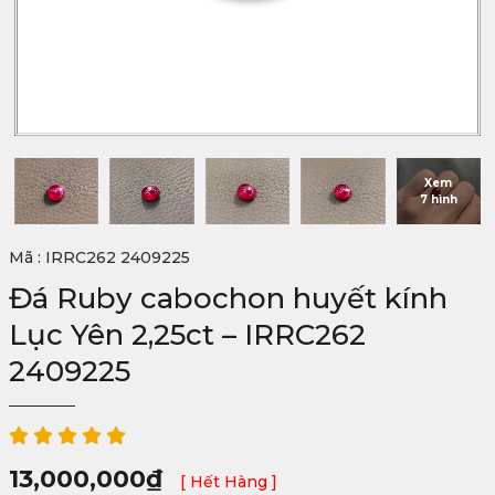
Xem
7 hình
Mã : IRRC262 2409225
Đá Ruby cabochon huyết kính
Lục Yên 2,25ct – IRRC262
2409225
13,000,000
₫
[ Hết Hàng ]