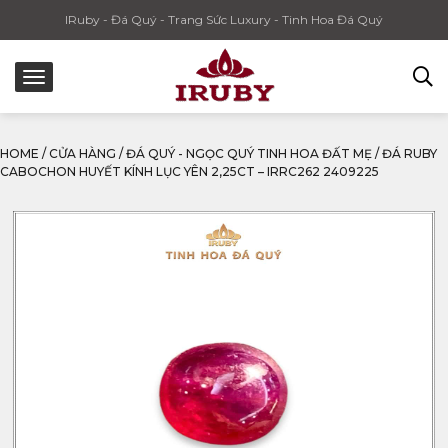
IRuby - Đá Quý - Trang Sức Luxury - Tinh Hoa Đá Quý
HOME
/
CỬA HÀNG
/
ĐÁ QUÝ - NGỌC QUÝ TINH HOA ĐẤT MẸ
/
ĐÁ RUBY
CABOCHON HUYẾT KÍNH LỤC YÊN 2,25CT – IRRC262 2409225