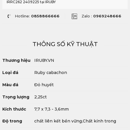
IRRC262 2409225 tại IRUBY
Hotline:
0858866666
Zalo :
0969248666
THÔNG SỐ KỸ THUẬT
Thương hiệu
IRUBY.VN
Loại đá
Ruby cabachon
Màu đá
Đỏ huyết
Trọng lượng
2,25ct
Kích thước
7,7 x 7,3 - 3,6mm
Độ trong
chất liên kết bền vững,Chất kính trong