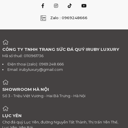
Zalo : 0969248666
CÔNG TY TNHH TRANG SỨC ĐÁ QUÝ IRUBY LUXURY
Mã số thuế: 0110961736
Điện thoại (zalo): 0969.248.666
Email:
irubyluxury@gmail.com
SHOWROOM HÀ NỘI
Số 3 - Triệu Việt Vương - Hai Bà Trưng - Hà Nội
LỤC YÊN
Chợ đá quý Lục Yên, đường Nguyễn Tất Thành, Thị trấn Yên Thế,
Lục Yên, Yên Bái