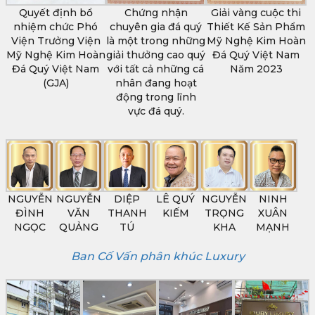
Quyết định bổ
Chứng nhận
Giải vàng cuộc thi
nhiệm chức Phó
chuyên gia đá quý
Thiết Kế Sản Phẩm
Viện Trưởng Viện
là một trong những
Mỹ Nghệ Kim Hoàn
Mỹ Nghệ Kim Hoàn
giải thưởng cao quý
Đá Quý Việt Nam
Đá Quý Việt Nam
với tất cả những cá
Năm 2023
(GJA)
nhân đang hoạt
động trong lĩnh
vực đá quý.
NGUYỄN
NGUYỄN
DIỆP
LÊ QUÝ
NGUYỄN
NINH
ĐÌNH
VĂN
THANH
KIẾM
TRỌNG
XUÂN
NGỌC
QUẢNG
TÚ
KHA
MẠNH
Ban Cố Vấn phân khúc Luxury