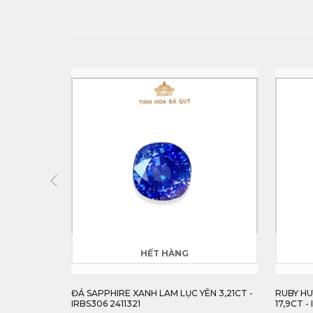
HẾT HÀNG
P TỰ NHIÊN
ĐÁ SAPPHIRE XANH LAM LỤC YÊN 3,21CT -
RUBY HU
IRBS306 2411321
17,9CT -