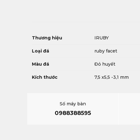
Thương hiệu
IRUBY
Loại đá
ruby facet
Màu đá
Đỏ huyết
Kích thước
7,5 x5,5 -3,1 mm
Số máy bàn
0988388595