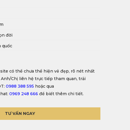
mm
ọn đời
n quốc
site có thể chưa thể hiện vẻ đẹp, rõ nét nhất
 Anh/Chị liên hệ trực tiếp tham quan, trải
ĐT:
0988 388 595
hoặc qua
hat:
0969 248 666
để biết thêm chi tiết.
TƯ VẤN NGAY