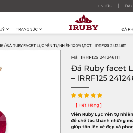
TIN TỨC
ĐÀO
UÝ
TRANG SỨC
ĐÁ P
MẸ
/
ĐÁ RUBY FACET LỤC YÊN TỰ NHIÊN 100% 1,11CT – IRRF125 241246111
Mã : IRRF125 241246111
Đá Ruby facet L
– IRRF125 24124
[ Hết Hàng ]
Viên Ruby Lục Yên tự nhiên
để chế tác thành những món
giúp tôn lên vẻ đẹp và pho