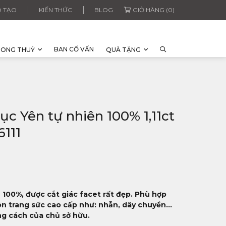
 TẠO
KIẾN THỨC
BLOG
GIỎ HÀNG (0)
BAN CỐ VẤN
HONG THUỶ
QUÀ TẶNG
ục Yên tự nhiên 100% 1,11ct
6111
 100%, được cắt giác facet rất đẹp. Phù hợp
 trang sức cao cấp như: nhẫn, dây chuyền...
ng cách của chủ sở hữu.