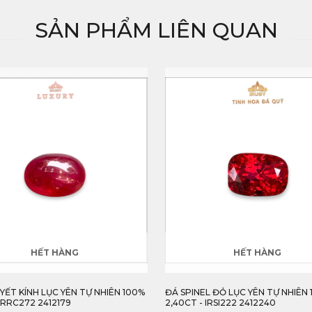
SẢN PHẨM LIÊN QUAN
HẾT HÀNG
HẾT HÀNG
YẾT KÍNH LỤC YÊN TỰ NHIÊN 100%
ĐÁ SPINEL ĐỎ LỤC YÊN TỰ NHIÊN
 IRRC272 2412179
2,40CT - IRSI222 2412240