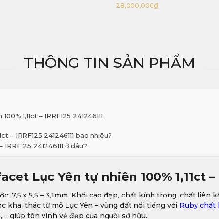
28,000,000
₫
THÔNG TIN SẢN PHẨM
100% 1,11ct – IRRF125 241246111
1ct – IRRF125 241246111 bao nhiêu?
– IRRF125 241246111 ở đâu?
acet Lục Yên tự nhiên 100% 1,11ct –
ước: 7,5 x 5,5 – 3,1mm. Khối cao đẹp, chất kính trong, chất liên 
ợc khai thác từ mỏ Lục Yên – vùng đất nổi tiếng với
Ruby chất 
,… giúp tôn vinh vẻ đẹp của người sở hữu.