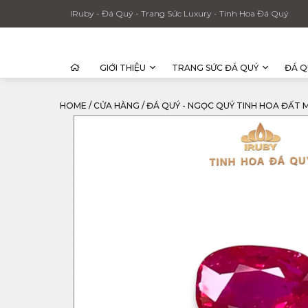
IRuby - Đá Quý - Trang Sức Luxury - Tinh Hoa Đá Quý
GIỚI THIỆU
TRANG SỨC ĐÁ QUÝ
ĐÁ Q
HOME
/
CỬA HÀNG
/
ĐÁ QUÝ - NGỌC QUÝ TINH HOA ĐẤT 