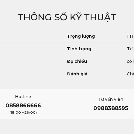
THÔNG SỐ KỸ THUẬT
Trọng lượng
1,11
Tình trạng
Tự
Độ chiếu
có 
Đánh giá
Chấ
Hotline
Tư vấn viên
0858866666
0988388595
(8h00 – 21h00)