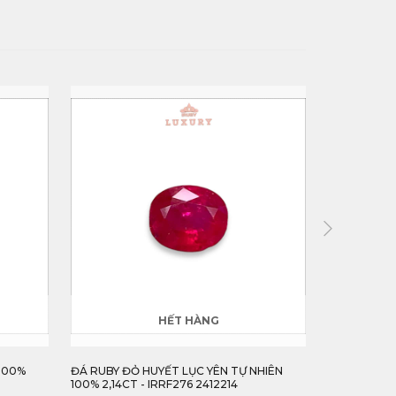
HẾT HÀNG
 100%
ĐÁ RUBY ĐỎ HUYẾT LỤC YÊN TỰ NHIÊN
ĐÁ RUBY FA
100% 2,14CT - IRRF276 2412214
1,11CT - IRRF