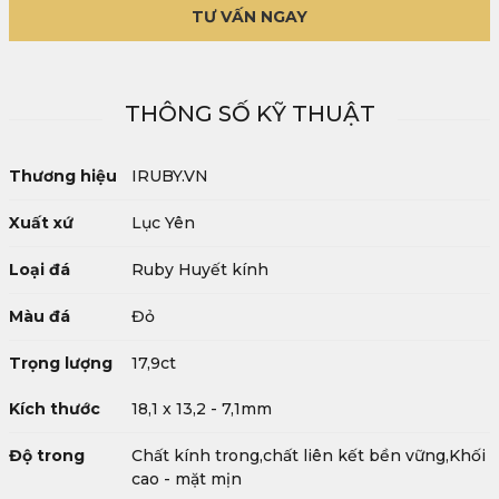
TƯ VẤN NGAY
THÔNG SỐ KỸ THUẬT
Thương hiệu
IRUBY.VN
Xuất xứ
Lục Yên
Loại đá
Ruby Huyết kính
Màu đá
Đỏ
Trọng lượng
17,9ct
Kích thước
18,1 x 13,2 - 7,1mm
Độ trong
Chất kính trong,chất liên kết bền vững,Khối
cao - mặt mịn