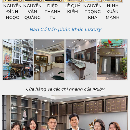
NGUYỄN
NGUYỄN
DIỆP
LÊ QUÝ
NGUYỄN
NINH
ĐÌNH
VĂN
THANH
KIẾM
TRỌNG
XUÂN
NGỌC
QUẢNG
TÚ
KHA
MẠNH
Ban Cố Vấn phân khúc Luxury
Cửa hàng và các chi nhánh của IRuby