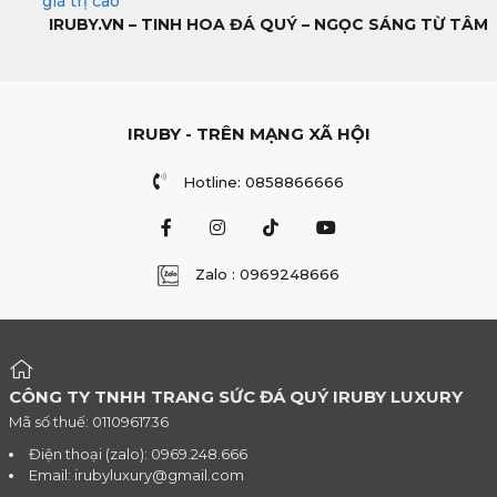
giá trị cao
IRUBY.VN – TINH HOA ĐÁ QUÝ – NGỌC SÁNG TỪ TÂM
IRUBY - TRÊN MẠNG XÃ HỘI
Hotline: 0858866666
Zalo : 0969248666
CÔNG TY TNHH TRANG SỨC ĐÁ QUÝ IRUBY LUXURY
Mã số thuế: 0110961736
Điện thoại (zalo): 0969.248.666
Email:
irubyluxury@gmail.com