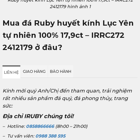
Ruby huyết kính Lục Yên tự nhiên 100% 17,9ct – IRRC272
2412179 hình ảnh 1
Mua đá
Ruby huyết kính Lục Yên
tự nhiên 100% 17,9ct – IRRC272
2412179
ở đâu?
GIAO HÀNG
BẢO HÀNH
LIÊN HỆ
Kính mời quý Anh/Chị đến tham quan, trải nghiệm
rất nhiều sản phẩm đá quý, đá phong thủy, trang
sức:
Địa chỉ IRUBY chúng tôi!
– Hotline:
0858866666
(8h00 – 21h00)
– Tư vấn viên:
0988 388 595