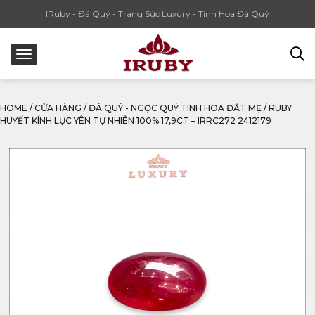
IRuby - Đá Quý - Trang Sức Luxury - Tinh Hoa Đá Quý
HOME
/
CỬA HÀNG
/
ĐÁ QUÝ - NGỌC QUÝ TINH HOA ĐẤT MẸ
/
RUBY
HUYẾT KÍNH LỤC YÊN TỰ NHIÊN 100% 17,9CT – IRRC272 2412179