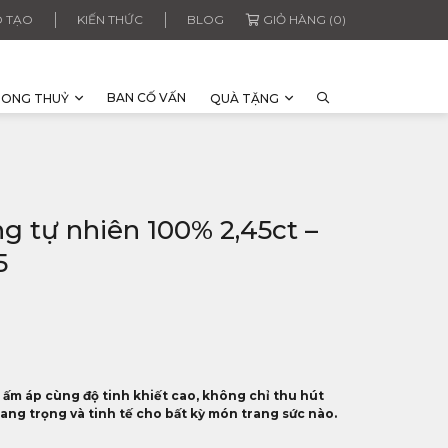
 TẠO
KIẾN THỨC
BLOG
GIỎ HÀNG (0)
BAN CỐ VẤN
HONG THUỶ
QUÀ TẶNG
g tự nhiên 100% 2,45ct –
5
ấm áp cùng độ tinh khiết cao, không chỉ thu hút
ng trọng và tinh tế cho bất kỳ món trang sức nào.