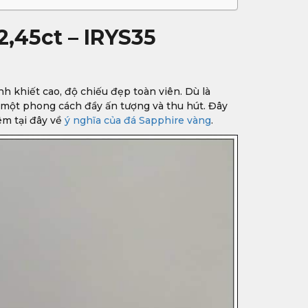
2,45ct – IRYS35
inh khiết cao, độ chiếu đẹp toàn viên. Dù là
 một phong cách đầy ấn tượng và thu hút. Đây
êm tại đây về
ý nghĩa của đá Sapphire vàng
.