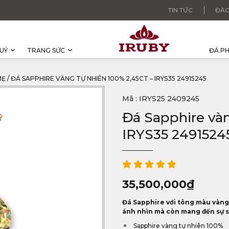
TIN TỨC
ĐÀO
UÝ
TRANG SỨC
ĐÁ P
MẸ
/
ĐÁ SAPPHIRE VÀNG TỰ NHIÊN 100% 2,45CT – IRYS35 24915245
Mã : IRYS25 2409245
Đá Sapphire vàn
IRYS35 2491524
35,500,000
₫
Đá Sapphire với tông màu vàng 
ánh nhìn mà còn mang đến sự sa
Sapphire vàng tự nhiên 100%