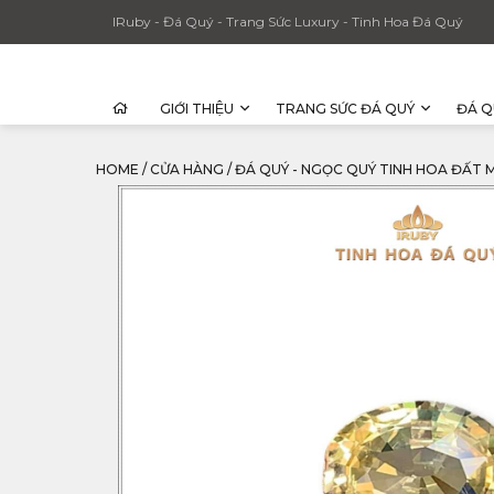
IRuby - Đá Quý - Trang Sức Luxury - Tinh Hoa Đá Quý
GIỚI THIỆU
TRANG SỨC ĐÁ QUÝ
ĐÁ Q
HOME
/
CỬA HÀNG
/
ĐÁ QUÝ - NGỌC QUÝ TINH HOA ĐẤT 