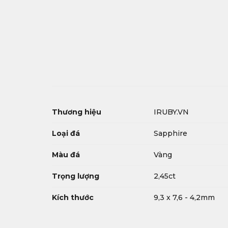
Thương hiệu
IRUBY.VN
Loại đá
Sapphire
Màu đá
Vàng
Trọng lượng
2,45ct
Kích thước
9,3 x 7,6 - 4,2mm