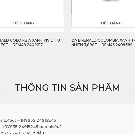
HẾT HÀNG
HẾT HÀNG
ALD COLOMBIA XANH VIVID TỰ
ĐÁ EMERALD COLOMBIA XANH T
17CT - IREM48 2409217
NHIÊN 3,89CT - IREM46 2409389
THÔNG TIN SẢN PHẨM
0% 2,45ct – IRYS35 24915245
t – IRYS35 24915245 bao nhiêu?
IRYS35 24915245 ở đâu?