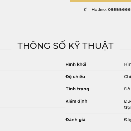
Hotline:
08588666
THÔNG SỐ KỸ THUẬT
Hình khối
Hìn
Độ chiếu
Chi
Tình trạng
Độ 
Kiểm định
Đượ
trọ
Đánh giá
Đây