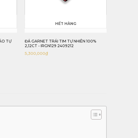
HẾT HÀNG
ÁO TỰ
ĐÁ GARNET TRÁI TIM TỰ NHIÊN 100%
ĐÁ SAPPHIR
2,12CT - IRGN129 2409212
2,45CT - IR
5,300,000
₫
35,500,000