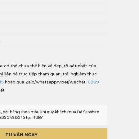
i
c
e có thể chưa thể hiện vẻ đẹp, rõ nét nhất của
hị liên hệ trực tiếp tham quan, trải nghiệm thực
95
hoặc qua Zalo/whatsapp/viber/wechat:
0969
ết.
0%, đặt hàng theo mẫu khi quý khách mua Đá Sapphire
YS35 24915245 tại IRUBY
TƯ VẤN NGAY