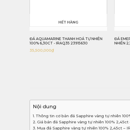
HẾT HÀNG
100% 2,51CT
ĐÁ AQUAMARINE THANH HOÁ TỰ NHIÊN
ĐÁ EMER
100% 6,30CT - IRAQ35 23915630
NHIÊN 2,
35,500,000
₫
Nội dung
Thông tin cơ bản đá Sapphire vàng tự nhiên 10
Giá bán đá Sapphire vàng tự nhiên 100% 2,45c
Mua đá Sapphire vàng tự nhiên 100% 2,45ct – 