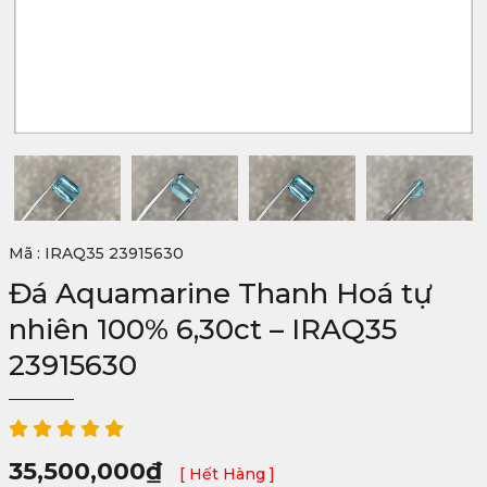
Mã : IRAQ35 23915630
Đá Aquamarine Thanh Hoá tự
nhiên 100% 6,30ct – IRAQ35
23915630
35,500,000
₫
[ Hết Hàng ]