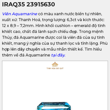
IRAQ35 23915630
Viên Aquamarine
có màu xanh nước biển tự nhiên,
xuất xứ: Thanh Hoá, trọng lượng: 6,3ct và kích thước:
12 x 8,9 – 7,2mm. Hình khối cushion – emerald độ tinh
khiết cao, chất đá lành sạch chiếu đẹp. Trong mệnh
Thủy, đá Aquamarine được coi là viên đá của sự tinh
khiết, mang ý nghĩa của sự thanh lọc và tĩnh lặng. Phù
hợp lên
dây chuyền
và mẫu nhẫn thiết kế. Tìm hiểu
thêm về đá Aquamarine
tại đây.