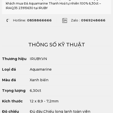
khách mua Đá Aquamarine Thanh Hoá tự nhiên 100% 6,30ct –
IRAQ35 23915630 tại IRUBY
Hotline:
0858866666
Zalo :
0969248666
THÔNG SỐ KỸ THUẬT
Thương hiệu
IRUBY.VN
Loại đá
Aquamarine
Màu đá
Xanh biển
Trọng lượng
6,30ct
Kích thước
12 x 8,9 - 7,2mm
Độ chiếu
Đủ đáy,Chiếu long lanh toàn viên