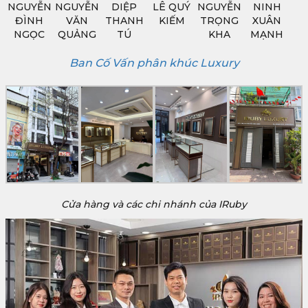
NGUYỄN
NGUYỄN
DIỆP
LÊ QUÝ
NGUYỄN
NINH
ĐÌNH
VĂN
THANH
KIẾM
TRỌNG
XUÂN
NGỌC
QUẢNG
TÚ
KHA
MẠNH
Ban Cố Vấn phân khúc Luxury
Cửa hàng và các chi nhánh của IRuby