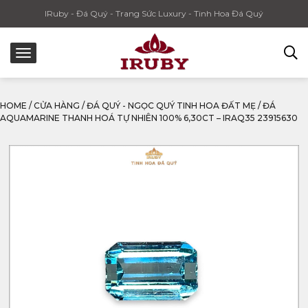
IRuby - Đá Quý - Trang Sức Luxury - Tinh Hoa Đá Quý
HOME
/
CỬA HÀNG
/
ĐÁ QUÝ - NGỌC QUÝ TINH HOA ĐẤT MẸ
/
ĐÁ
AQUAMARINE THANH HOÁ TỰ NHIÊN 100% 6,30CT – IRAQ35 23915630