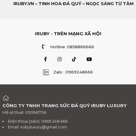
IRUBY.VN – TINH HOA ĐÁ QUÝ – NGỌC SÁNG TỪ TÂM
IRUBY - TRÊN MẠNG XÃ HỘI
Hotline: 0858866666
Zalo : 0969248666
CÔNG TY TNHH TRANG SỨC ĐÁ QUÝ IRUBY LUXURY
Mã số thuế: 0110961736
Điện thoại (zalo): 0969.248.666
Email:
irubyluxury@gmail.com