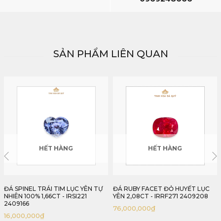
SẢN PHẨM LIÊN QUAN
HẾT HÀNG
HẾT HÀNG
ĐÁ RUBY FACET ĐỎ HUYẾT LỤC
ĐÁ SAPPHIRE HỒNG LỤC YÊN TỰ
YÊN 2,08CT - IRRF271 2409208
NHIÊN 100% 3,22CT - IRSP285
2409322
76,000,000
₫