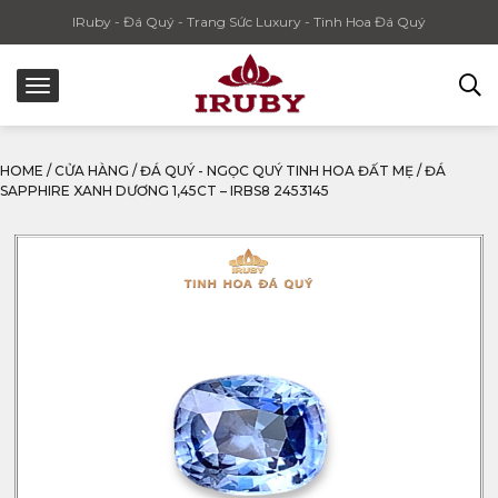
IRuby - Đá Quý - Trang Sức Luxury - Tinh Hoa Đá Quý
HOME
/
CỬA HÀNG
/
ĐÁ QUÝ - NGỌC QUÝ TINH HOA ĐẤT MẸ
/
ĐÁ
SAPPHIRE XANH DƯƠNG 1,45CT – IRBS8 2453145