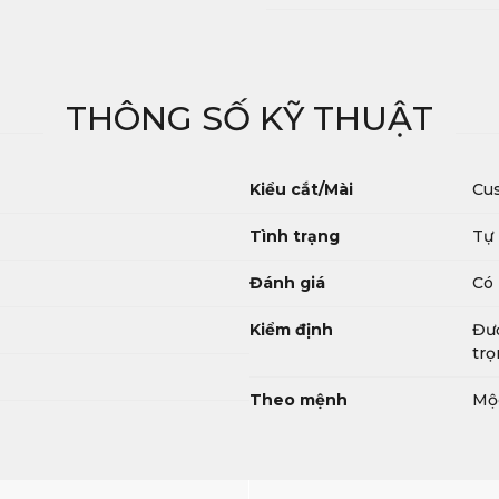
THÔNG SỐ KỸ THUẬT
Kiểu cắt/Mài
Cus
Tình trạng
Tự
Đánh giá
Có 
Kiểm định
Đượ
trọ
Theo mệnh
Mộ