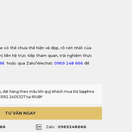
i
c
e có thể chưa thể hiện vẻ đẹp, rõ nét nhất của
hị liên hệ trực tiếp tham quan, trải nghiệm thực
886
hoặc qua Zalo/Wechat:
0969 248 666
để
0%, đặt hàng theo mẫu khi quý khách mua Đá Sapphire
BS192 2405327 tại IRUBY
TƯ VẤN NGAY
66
Zalo :
0969248666