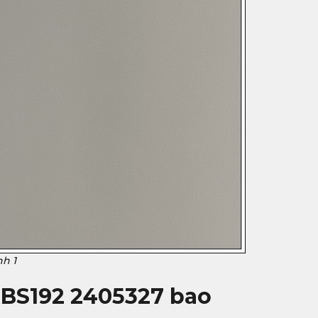
nh 1
IRBS192 2405327 bao