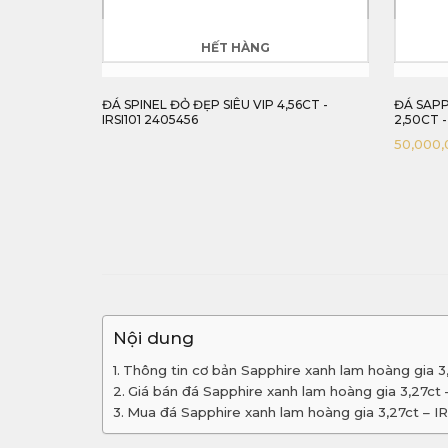
HẾT HÀNG
56CT -
ĐÁ SAPPHIRE VÀNG TỰ NHIÊN 100%
ĐÁ SAPP
2,50CT - IRYS50 2405250
2,70CT 
50,000,000
₫
27,000,
Nội dung
Thông tin cơ bản Sapphire xanh lam hoàng gia 
Giá bán đá Sapphire xanh lam hoàng gia 3,27ct
Mua đá Sapphire xanh lam hoàng gia 3,27ct – 