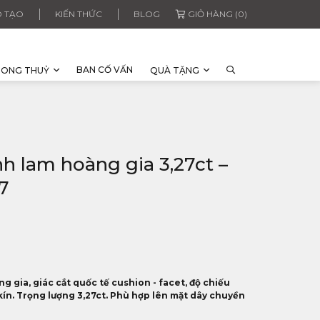
 TẠO
KIẾN THỨC
BLOG
GIỎ HÀNG (0)
BAN CỐ VẤN
HONG THUỶ
QUÀ TẶNG
h lam hoàng gia 3,27ct –
7
 gia, giác cắt quốc tế cushion - facet, độ chiếu
ò kín. Trọng lượng 3,27ct. Phù hợp lên mặt dây chuyền