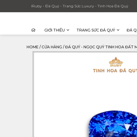
IRuby - Đá Quý - Trang Sức Luxury - Tinh Hoa Đá Quý
GIỚI THIỆU
TRANG SỨC ĐÁ QUÝ
ĐÁ Q
HOME
/
CỬA HÀNG
/
ĐÁ QUÝ - NGỌC QUÝ TINH HOA ĐẤT 