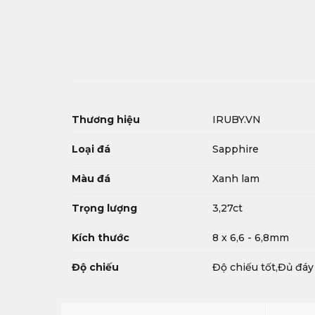
Thương hiệu
IRUBY.VN
Loại đá
Sapphire
Màu đá
Xanh lam
Trọng lượng
3,27ct
Kích thước
8 x 6,6 - 6,8mm
Độ chiếu
Độ chiếu tốt,Đủ đáy