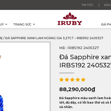
TIN TỨC
ĐÀO
UÝ
TRANG SỨC
ĐÁ P
MẸ
/
ĐÁ SAPPHIRE XANH LAM HOÀNG GIA 3,27CT – IRBS192 2405327
Mã : IRBS192 2405327
Đá Sapphire xan
IRBS192 240532
88,290,000
₫
Đá Sapphire màu xanh lam hoàng
tốt, đủ đáy, có lỗi bao thể vỏ s
và nhẫn.