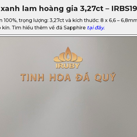
 xanh lam hoàng gia 3,27ct – IRBS1
n 100%, trọng lượng: 3,27ct và kích thước: 8 x 6,6 – 6,8mm
sò kín. Tìm hiểu thêm về đá Sapphire
tại đây.