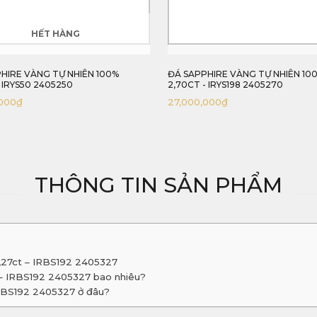
HIRE VÀNG TỰ NHIÊN 100%
ĐÁ SAPPHIRE XANH LAM KHỐI GI
- IRYS198 2405270
1,26CT - IRBS16 2455126
000
₫
16,000,000
₫
THÔNG TIN SẢN PHẨM
3,27ct – IRBS192 2405327
 – IRBS192 2405327 bao nhiêu?
IRBS192 2405327 ở đâu?