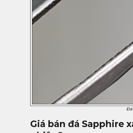
Đá 
Giá bán đá Sapphire x