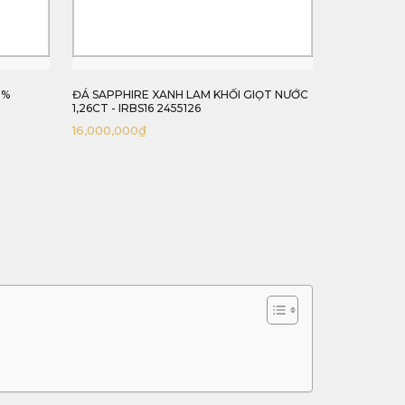
ỌT NƯỚC
ĐÁ SAPPHIRE XANH LAM HOÀNG GIA
ĐÁ SAPPHIR
3,27CT - IRBS192 2405327
1,09CT - IR
88,290,000
₫
24,350,000