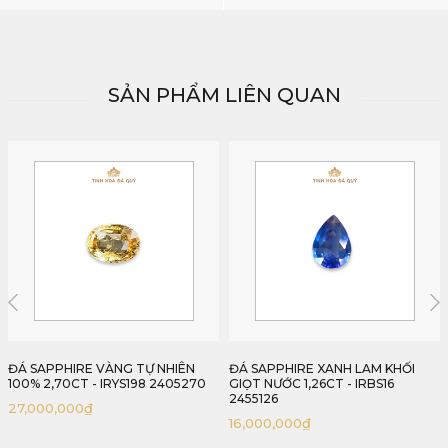
SẢN PHẨM LIÊN QUAN
ĐÁ SAPPHIRE XANH LAM KHỐI
ĐÁ SAPPHIRE XANH LAM HOÀNG
GIỌT NƯỚC 1,26CT - IRBS16
GIA 3,27CT - IRBS192 2405327
2455126
88,290,000
₫
16,000,000
₫