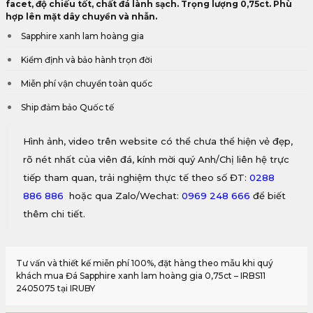
facet, độ chiếu tốt, chất đá lành sạch. Trọng lượng 0,75ct. Phù
hợp lên mặt dây chuyền và nhẫn.
Sapphire xanh lam hoàng gia
Kiểm định và bảo hành trọn đời
Miễn phí vận chuyển toàn quốc
Ship đảm bảo Quốc tế
Hình ảnh, video trên website có thể chưa thể hiện vẻ đẹp,
rõ nét nhất của viên đá, kính mời quý Anh/Chị liên hệ trực
tiếp tham quan, trải nghiệm thực tế theo số ĐT:
0288
886 886
hoặc qua Zalo/Wechat:
0969 248 666
để biết
thêm chi tiết.
Tư vấn và thiết kế miễn phí 100%, đặt hàng theo mẫu khi quý
khách mua Đá Sapphire xanh lam hoàng gia 0,75ct – IRBS11
2405075 tại IRUBY