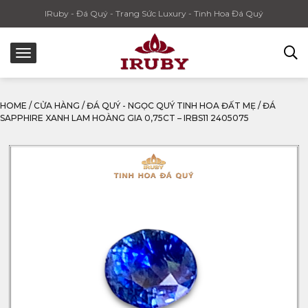
IRuby - Đá Quý - Trang Sức Luxury - Tinh Hoa Đá Quý
HOME
/
CỬA HÀNG
/
ĐÁ QUÝ - NGỌC QUÝ TINH HOA ĐẤT MẸ
/
ĐÁ
SAPPHIRE XANH LAM HOÀNG GIA 0,75CT – IRBS11 2405075