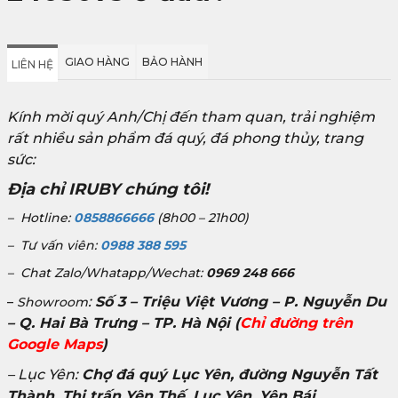
GIAO HÀNG
BẢO HÀNH
LIÊN HỆ
Kính mời quý Anh/Chị đến tham quan, trải nghiệm
rất nhiều sản phẩm đá quý, đá phong thủy, trang
sức:
Địa chỉ IRUBY chúng tôi!
– Hotline:
0858866666
(8h00 – 21h00)
– Tư vấn viên:
0988 388 595
– Chat Zalo/Whatapp/Wechat:
0969 248 666
:
Số 3 – Triệu Việt Vương – P. Nguyễn Du
–
Showroom
– Q. Hai Bà Trưng – TP. Hà Nội
(
Chỉ đường trên
Google Maps
)
– Lục Yên:
Chợ đá quý Lục Yên, đường Nguyễn Tất
Thành, Thị trấn Yên Thế, Lục Yên, Yên Bái