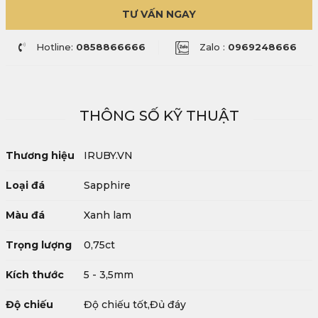
TƯ VẤN NGAY
Hotline:
0858866666
Zalo :
0969248666
THÔNG SỐ KỸ THUẬT
Thương hiệu
IRUBY.VN
Loại đá
Sapphire
Màu đá
Xanh lam
Trọng lượng
0,75ct
Kích thước
5 - 3,5mm
Độ chiếu
Độ chiếu tốt,Đủ đáy