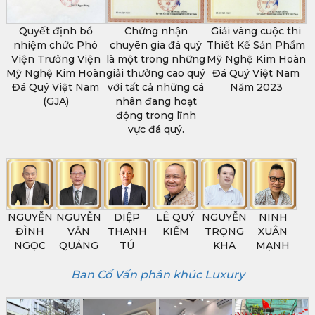
Quyết định bổ
Chứng nhận
Giải vàng cuộc thi
nhiệm chức Phó
chuyên gia đá quý
Thiết Kế Sản Phẩm
Viện Trưởng Viện
là một trong những
Mỹ Nghệ Kim Hoàn
Mỹ Nghệ Kim Hoàn
giải thưởng cao quý
Đá Quý Việt Nam
Đá Quý Việt Nam
với tất cả những cá
Năm 2023
(GJA)
nhân đang hoạt
động trong lĩnh
vực đá quý.
NGUYỄN
NGUYỄN
DIỆP
LÊ QUÝ
NGUYỄN
NINH
ĐÌNH
VĂN
THANH
KIẾM
TRỌNG
XUÂN
NGỌC
QUẢNG
TÚ
KHA
MẠNH
Ban Cố Vấn phân khúc Luxury