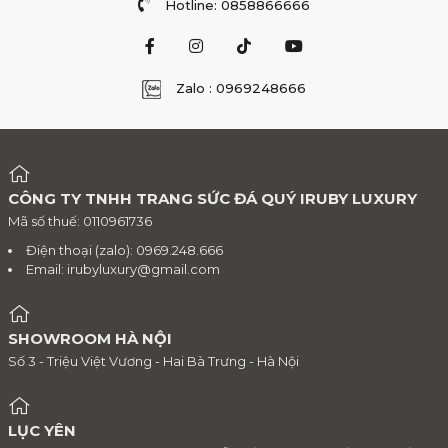
Hotline: 0858866666
Zalo : 0969248666
CÔNG TY TNHH TRANG SỨC ĐÁ QUÝ IRUBY LUXURY
Mã số thuế: 0110961736
Điện thoại (zalo): 0969.248.666
Email:
irubyluxury@gmail.com
SHOWROOM HÀ NỘI
Số 3 - Triệu Việt Vương - Hai Bà Trưng - Hà Nội
LỤC YÊN