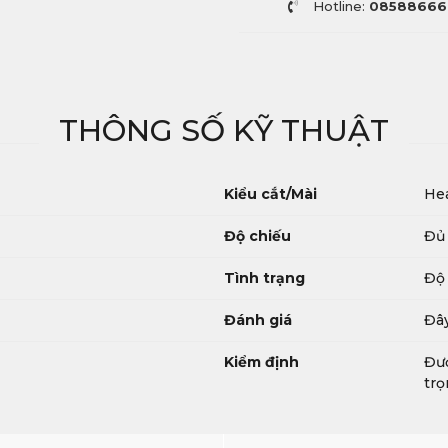
Hotline:
08588666
THÔNG SỐ KỸ THUẬT
Kiểu cắt/Mài
Hea
Độ chiếu
Đủ 
Tình trạng
Độ 
Đánh giá
Đây
Kiểm định
Đượ
trọ