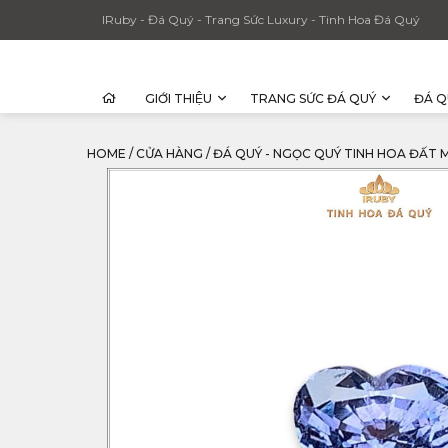
IRuby - Đá Quý - Trang Sức Luxury - Tinh Hoa Đá Quý
GIỚI THIỆU
TRANG SỨC ĐÁ QUÝ
ĐÁ Q
HOME
/
CỬA HÀNG
/
ĐÁ QUÝ - NGỌC QUÝ TINH HOA ĐẤT 