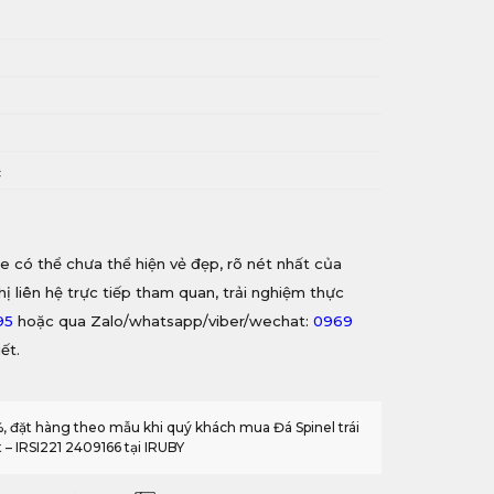
i
c
e có thể chưa thể hiện vẻ đẹp, rõ nét nhất của
hị liên hệ trực tiếp tham quan, trải nghiệm thực
95
hoặc qua Zalo/whatsapp/viber/wechat:
0969
ết.
%, đặt hàng theo mẫu khi quý khách mua Đá Spinel trái
 – IRSI221 2409166 tại IRUBY