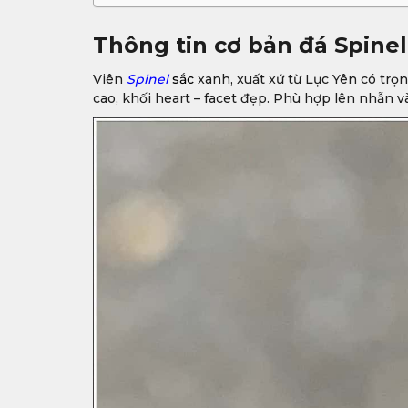
Thông tin cơ bản đá Spinel 
Viên
Spinel
s
ắc
xanh, xuất xứ từ Lục Yên có trọng
cao, khối heart – facet đẹp. Phù hợp lên nhẫn 