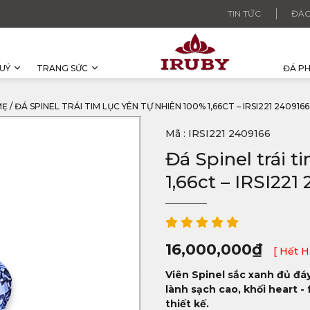
TIN TỨC
ĐÀO
UÝ
TRANG SỨC
ĐÁ P
MẸ
/
ĐÁ SPINEL TRÁI TIM LỤC YÊN TỰ NHIÊN 100% 1,66CT – IRSI221 2409166
Mã : IRSI221 2409166
Đá Spinel trái 
1,66ct – IRSI221
16,000,000
₫
[ Hết H
Viên Spinel sắc xanh đủ đáy
lành sạch cao, khối heart 
thiết kế.