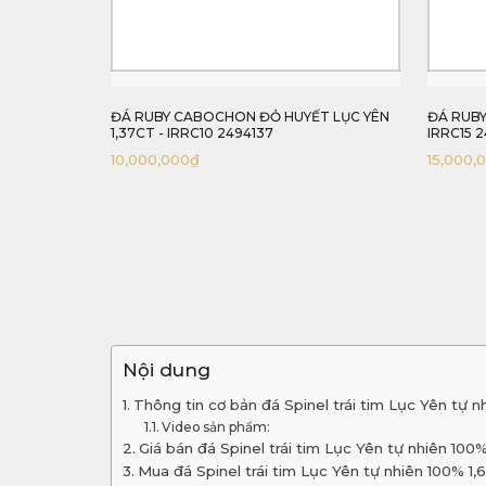
Ỏ HUYẾT LỤC YÊN
ĐÁ RUBY ĐỎ HUYẾT LỤC YÊN 1,33CT -
37
IRRC15 2494133
15,000,000
₫
Nội dung
Thông tin cơ bản đá Spinel trái tim Lục Yên tự n
Video sản phẩm:
Giá bán đá Spinel trái tim Lục Yên tự nhiên 100
Mua đá Spinel trái tim Lục Yên tự nhiên 100% 1,