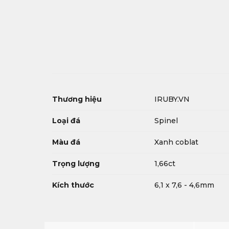
Thương hiệu
IRUBY.VN
Loại đá
Spinel
Màu đá
Xanh coblat
Trọng lượng
1,66ct
Kích thước
6,1 x 7,6 - 4,6mm