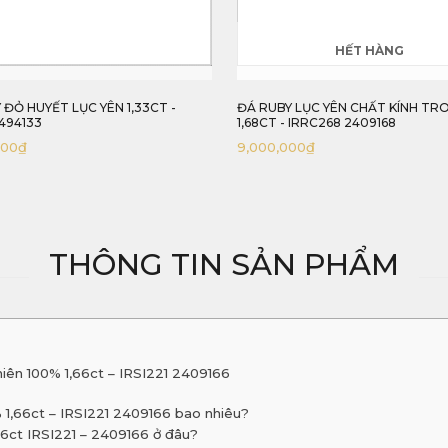
HẾT HÀNG
HẾT HÀN
ĐÁ RUBY LỤC YÊN CHẤT KÍNH TRONG
ĐÁ RUBY ĐỎ HUYẾT LỤC Y
1,68CT - IRRC268 2409168
100% 3,84CT - IRRC269 2
9,000,000
₫
33,000,000
₫
THÔNG TIN SẢN PHẨM
hiên 100% 1,66ct – IRSI221 2409166
% 1,66ct – IRSI221 2409166 bao nhiêu?
66ct IRSI221 – 2409166 ở đâu?