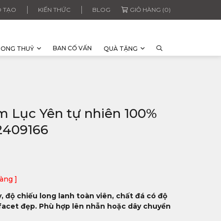
 TẠO
KIẾN THỨC
BLOG
GIỎ HÀNG (0)
BAN CỐ VẤN
HONG THUỶ
QUÀ TẶNG
tim Lục Yên tự nhiên 100%
 2409166
àng ]
, độ chiếu long lanh toàn viên, chất đá có độ
- facet đẹp. Phù hợp lên nhẫn hoặc dây chuyền