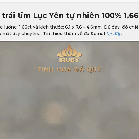
trái tim Lục Yên tự nhiên 100% 1,66
 lượng: 1,66ct và kích thước: 6,1 x 7,6 – 4,6mm. Đủ đáy, độ chi
và mặt dây chuyền… Tìm hiểu thêm về đá Spinel
tại đây.