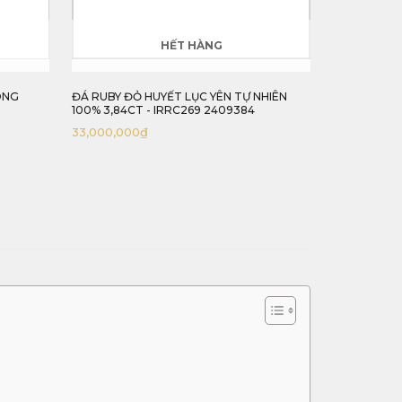
G
HẾT HÀNG
ÊN TỰ NHIÊN
ĐÁ SPINEL TRÁI TIM LỤC YÊN TỰ NHIÊN
ĐÁ 
409384
100% 1,66CT - IRSI221 2409166
2,08
16,000,000
₫
76,