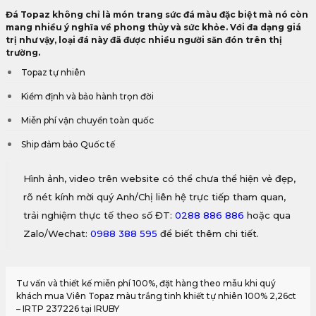
Đá Topaz không chỉ là món trang sức đá màu đặc biệt mà nó còn
mang nhiều ý nghĩa về phong thủy và sức khỏe. Với đa dạng giá
trị như vậy, loại đá này đã được nhiều người săn đón trên thị
trường.
Topaz tự nhiên
Kiểm định và bảo hành trọn đời
Miễn phí vận chuyển toàn quốc
Ship đảm bảo Quốc tế
Hình ảnh, video trên website có thể chưa thể hiện vẻ đẹp,
rõ nét kính mời quý Anh/Chị liên hệ trực tiếp tham quan,
trải nghiệm thực tế theo số ĐT:
0288 886 886
hoặc qua
Zalo/Wechat:
0988 388 595
để biết thêm chi tiết.
Tư vấn và thiết kế miễn phí 100%, đặt hàng theo mẫu khi quý
khách mua Viên Topaz màu trắng tinh khiết tự nhiên 100% 2,26ct
– IRTP 237226 tại IRUBY