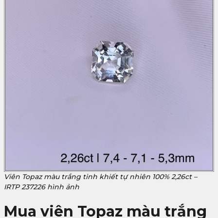
Viên Topaz màu trắng tinh khiết tự nhiên 100% 2,26ct –
IRTP 237226 hình ảnh
Mua viên Topaz màu trắng