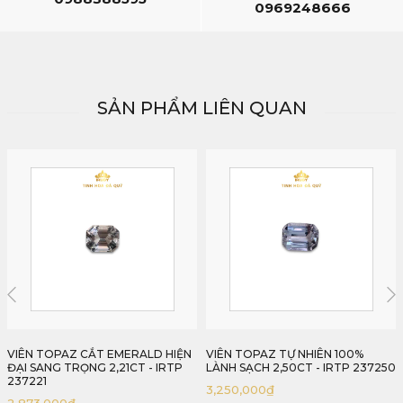
0969248666
SẢN PHẨM LIÊN QUAN
VIÊN TOPAZ TỰ NHIÊN 100%
VIÊN TOPAZ MÀU TRẮNG TINH
LÀNH SẠCH 2,50CT - IRTP 237250
KHIẾT CẮT EMERALD HIỆN ĐẠI
2,47CT - IRTP 237247
3,250,000
₫