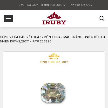
IRuby - Đá Quý - Trang Sức Luxury - Tinh Hoa Đá Quý
HOME
/
CỬA HÀNG
/
TOPAZ
/
VIÊN TOPAZ MÀU TRẮNG TINH KHIẾT TỰ
NHIÊN 100% 2,26CT – IRTP 237226