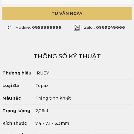
TƯ VẤN NGAY
Hotline:
0858866666
Zalo :
0969248666
THÔNG SỐ KỸ THUẬT
Thương hiệu
IRUBY
Loại đá
Topaz
Màu sắc
Trắng tinh khiết
Trọng lượng
2,26ct
Kích thước
7,4 - 7,1 - 5,3mm