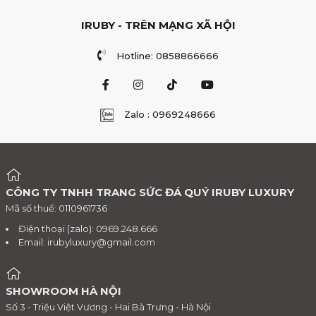
IRUBY - TRÊN MẠNG XÃ HỘI
Hotline: 0858866666
Zalo : 0969248666
CÔNG TY TNHH TRANG SỨC ĐÁ QUÝ IRUBY LUXURY
Mã số thuế: 0110961736
Điện thoại (zalo): 0969.248.666
Email:
irubyluxury@gmail.com
SHOWROOM HÀ NỘI
Số 3 - Triệu Việt Vương - Hai Bà Trưng - Hà Nội