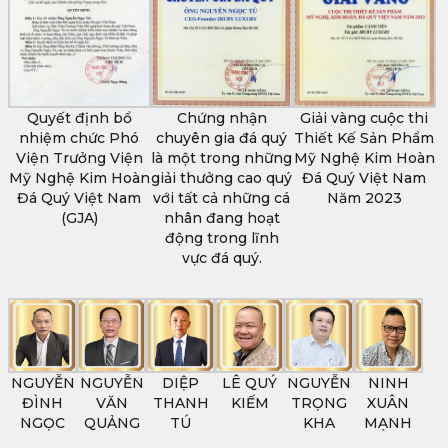
Quyết định bổ
Chứng nhận
Giải vàng cuộc thi
nhiệm chức Phó
chuyên gia đá quý
Thiết Kế Sản Phẩm
Viện Trưởng Viện
là một trong những
Mỹ Nghệ Kim Hoàn
Mỹ Nghệ Kim Hoàn
giải thưởng cao quý
Đá Quý Việt Nam
Đá Quý Việt Nam
với tất cả những cá
Năm 2023
(GJA)
nhân đang hoạt
động trong lĩnh
vực đá quý.
NGUYỄN
NGUYỄN
DIỆP
LÊ QUÝ
NGUYỄN
NINH
ĐÌNH
VĂN
THANH
KIẾM
TRỌNG
XUÂN
NGỌC
QUẢNG
TÚ
KHA
MẠNH