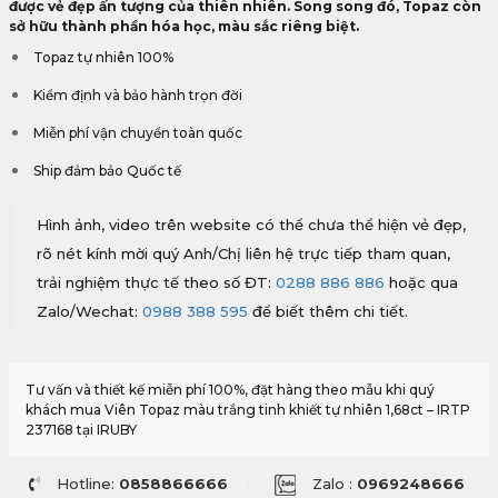
được vẻ đẹp ấn tượng của thiên nhiên. Song song đó, Topaz còn
sở hữu thành phần hóa học, màu sắc riêng biệt.
Topaz tự nhiên 100%
Kiểm định và bảo hành trọn đời
Miễn phí vận chuyển toàn quốc
Ship đảm bảo Quốc tế
Hình ảnh, video trên website có thể chưa thể hiện vẻ đẹp,
rõ nét kính mời quý Anh/Chị liên hệ trực tiếp tham quan,
trải nghiệm thực tế theo số ĐT:
0288 886 886
hoặc qua
Zalo/Wechat:
0988 388 595
để biết thêm chi tiết.
Tư vấn và thiết kế miễn phí 100%, đặt hàng theo mẫu khi quý
khách mua Viên Topaz màu trắng tinh khiết tự nhiên 1,68ct – IRTP
237168 tại IRUBY
Hotline:
0858866666
Zalo :
0969248666