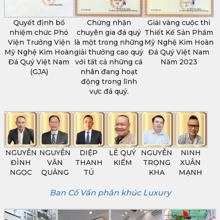
Quyết định bổ
Chứng nhận
Giải vàng cuộc thi
nhiệm chức Phó
chuyên gia đá quý
Thiết Kế Sản Phẩm
Viện Trưởng Viện
là một trong những
Mỹ Nghệ Kim Hoàn
Mỹ Nghệ Kim Hoàn
giải thưởng cao quý
Đá Quý Việt Nam
Đá Quý Việt Nam
với tất cả những cá
Năm 2023
(GJA)
nhân đang hoạt
động trong lĩnh
vực đá quý.
NGUYỄN
NGUYỄN
DIỆP
LÊ QUÝ
NGUYỄN
NINH
ĐÌNH
VĂN
THANH
KIẾM
TRỌNG
XUÂN
NGỌC
QUẢNG
TÚ
KHA
MẠNH
Ban Cố Vấn phân khúc Luxury