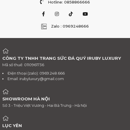
Hotline: 0858866666
Zalo : 0969248666
CÔNG TY TNHH TRANG SỨC ĐÁ QUÝ IRUBY LUXURY
Mã số thuế: 0110961736
Điện thoại (zalo): 0969.248.666
Email:
irubyluxury@gmail.com
SHOWROOM HÀ NỘI
Số 3 - Triệu Việt Vương - Hai Bà Trưng - Hà Nội
LỤC YÊN