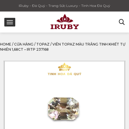
IRuby - Đá Quý - Trang Sức Luxury - Tinh Hoa Đá Quý
HOME
/
CỬA HÀNG
/
TOPAZ
/
VIÊN TOPAZ MÀU TRẮNG TINH KHIẾT TỰ
NHIÊN 1,68CT – IRTP 237168