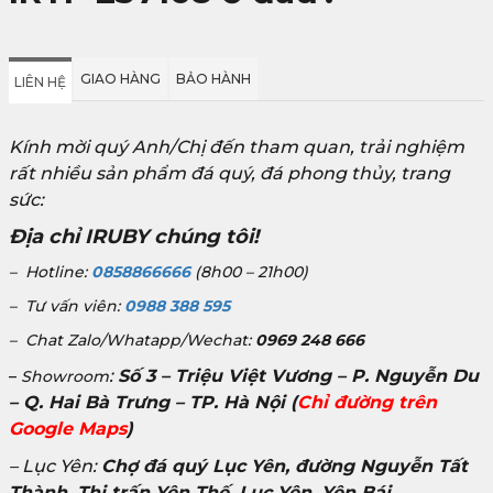
GIAO HÀNG
BẢO HÀNH
LIÊN HỆ
Kính mời quý Anh/Chị đến tham quan, trải nghiệm
rất nhiều sản phẩm đá quý, đá phong thủy, trang
sức:
Địa chỉ IRUBY chúng tôi!
– Hotline:
0858866666
(8h00 – 21h00)
– Tư vấn viên:
0988 388 595
– Chat Zalo/Whatapp/Wechat:
0969 248 666
:
Số 3 – Triệu Việt Vương – P. Nguyễn Du
–
Showroom
– Q. Hai Bà Trưng – TP. Hà Nội
(
Chỉ đường trên
Google Maps
)
– Lục Yên:
Chợ đá quý Lục Yên, đường Nguyễn Tất
Thành, Thị trấn Yên Thế, Lục Yên, Yên Bái