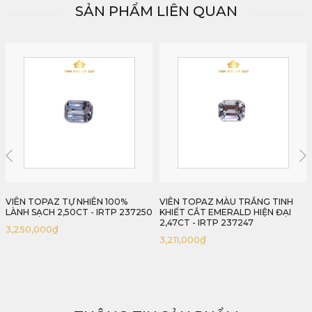
SẢN PHẨM LIÊN QUAN
VIÊN TOPAZ MÀU TRẮNG TINH
VIÊN TOPAZ MÀU TRẮNG TINH
KHIẾT CẮT EMERALD HIỆN ĐẠI
KHIẾT TỰ NHIÊN 2,48CT - IRTP
2,47CT - IRTP 237247
237248
3,211,000
₫
3,224,000
₫