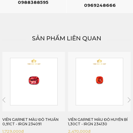
0988388595
0969248666
SẢN PHẨM LIÊN QUAN
VIÊN GARNET MÀU ĐỎ HUYỀN BÍ
VIÊN GARNET MÀU ĐỎ CAM
1,30CT - IRGN 234130
1,18CT - IRGN 234118
2,470,000
₫
2,242,000
₫