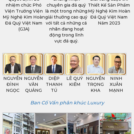
nhiệm chức Phó
chuyên gia đá quý
Thiết Kế Sản Phẩm
Viện Trưởng Viện
là một trong những
Mỹ Nghệ Kim Hoàn
Mỹ Nghệ Kim Hoàn
giải thưởng cao quý
Đá Quý Việt Nam
Đá Quý Việt Nam
với tất cả những cá
Năm 2023
(GJA)
nhân đang hoạt
động trong lĩnh
vực đá quý.
NGUYỄN
NGUYỄN
DIỆP
LÊ QUÝ
NGUYỄN
NINH
ĐÌNH
VĂN
THANH
KIẾM
TRỌNG
XUÂN
NGỌC
QUẢNG
TÚ
KHA
MẠNH
Ban Cố Vấn phân khúc Luxury