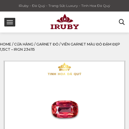
IRuby - Đá Quý - Trang Sức Luxury - Tinh Hoa Đá Quý
HOME
/
CỬA HÀNG
/
GARNET ĐỎ
/
VIÊN GARNET MÀU ĐỎ ĐẬM ĐẸP
1,15CT – IRGN 234115