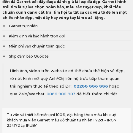
đến đá Garnet bởi đây được đánh giá là loại đá đẹp. Garnet hình
trái tim là sự lựa chọn hoàn hảo, màu sắc tuyệt đẹp, khối tiêu
chuẩn cùng dáng cắt trái tim hội tụ tất cả các yếu tố để lên một
chiếc nhẫn đẹp, mặt dây hay vòng tay làm quà tặng.
Garnet tự nhiên
Kiểm định và bảo hành trọn đời
Miễn phí vận chuyển toàn quốc
Ship đảm bảo Quốc tế
Hình ảnh, video trên website có thể chưa thể hiện vẻ đẹp,
rõ nét kính mời quý Anh/Chị liên hệ trực tiếp tham quan,
trải nghiệm thực tế theo số ĐT:
02288 886 886
hoặc
qua Zalo/Wechat:
0866 988 983
để biết thêm chi tiết.
Tư vấn và thiết kế miễn phí 100%, đặt hàng theo mẫu khi quý
khách mua Viên Garnet màu đỏ thuần tự nhiên 1,72ct – IRGN
234172 tại IRUBY