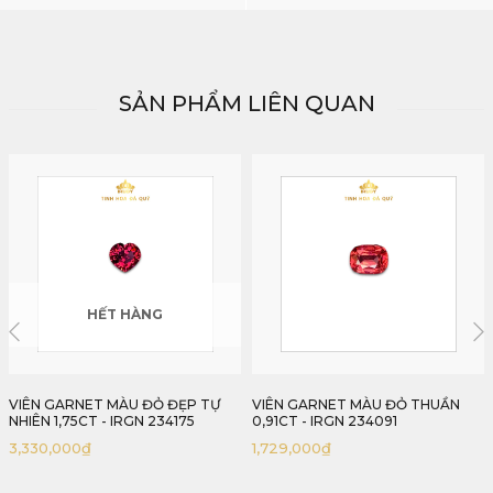
SẢN PHẨM LIÊN QUAN
VIÊN GARNET MÀU ĐỎ THUẦN
VIÊN GARNET MÀU ĐỎ HUYỀN BÍ
0,91CT - IRGN 234091
1,30CT - IRGN 234130
1,729,000
₫
2,470,000
₫