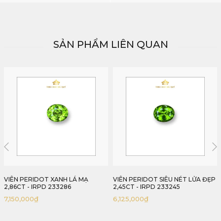
SẢN PHẨM LIÊN QUAN
VIÊN PERIDOT SIÊU NÉT LỬA ĐẸP
VIÊN PERIDOT XANH LÁ MẠ LỬA
2,45CT - IRPD 233245
TOÀN VIÊN 2,29CT - IRPD 233229
6,125,000
₫
5,038,000
₫