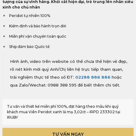
tượng của sự vĩnh hằng. Khối cắt hiện đại, trẻ trung lên nhẫn siêu
xinh cho chủ nhân
Peridot tự nhiên 100%
Kiểm định và bảo hành trọn đời
Miễn phí vận chuyển toàn quốc
Ship đảm bảo Quốc tế
Hình ảnh, video trên website có thể chưa thể hiện vẻ đẹp,
rõ nét kính mời quý Anh/Chị liên hệ trực tiếp tham quan,
trải nghiệm thực tế theo số ĐT:
02288 886 886
hoặc
qua Zalo/Wechat: 0988 388 595 để biết thêm chi tiết.
Tư vấn và thiết kế miễn phí 100%, đặt hàng theo mẫu khi quý
khách mua Viên Peridot xanh lá mạ 3,02ct – IRPD 233302 tại
IRUBY
TƯ VẤN NGAY