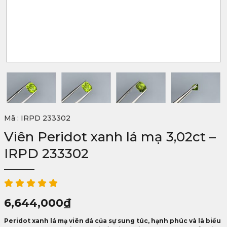
Mã : IRPD 233302
Viên Peridot xanh lá mạ 3,02ct –
IRPD 233302
6,644,000
₫
Peridot xanh lá mạ viên đá của sự sung túc, hạnh phúc và là biểu