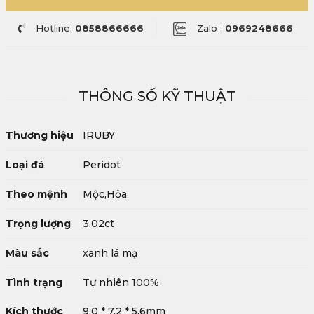
Hotline:
0858866666
Zalo :
0969248666
THÔNG SỐ KỸ THUẬT
Thương hiệu
IRUBY
Loại đá
Peridot
Theo mệnh
Mộc,Hỏa
Trọng lượng
3.02ct
Màu sắc
xanh lá mạ
Tình trạng
Tự nhiên 100%
Kích thước
9.0 * 7.2 * 5.6mm