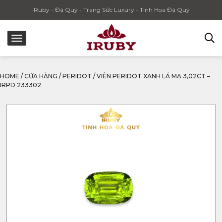
IRuby - Đá Quý - Trang Sức Luxury - Tinh Hoa Đá Quý
HOME
/
CỬA HÀNG
/
PERIDOT
/
VIÊN PERIDOT XANH LÁ MẠ 3,02CT –
IRPD 233302