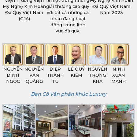
Viện Trưởng Viện
là một trong những
Mỹ Nghệ Kim Hoàn
Mỹ Nghệ Kim Hoàn
giải thưởng cao quý
Đá Quý Việt Nam
Đá Quý Việt Nam
với tất cả những cá
Năm 2023
(GJA)
nhân đang hoạt
động trong lĩnh
vực đá quý.
NGUYỄN
NGUYỄN
DIỆP
LÊ QUÝ
NGUYỄN
NINH
ĐÌNH
VĂN
THANH
KIẾM
TRỌNG
XUÂN
NGỌC
QUẢNG
TÚ
KHA
MẠNH
Ban Cố Vấn phân khúc Luxury