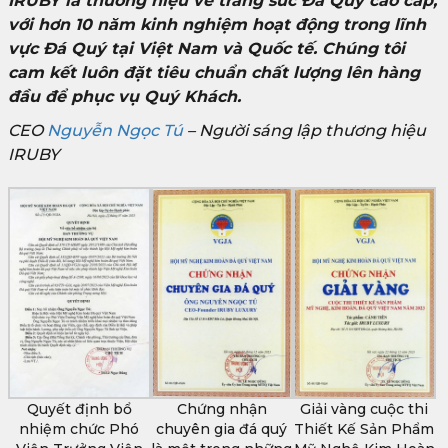
IRUBY là thương hiệu về trang sức Đá Quý cao cấp,
với hơn 10 năm kinh nghiệm hoạt động trong lĩnh
vực Đá Quý tại Việt Nam và Quốc tế. Chúng tôi
cam kết luôn đặt tiêu chuẩn chất lượng lên hàng
đầu để phục vụ Quý Khách.
CEO
Nguyễn Ngọc Tú
– Người sáng lập thương hiệu
IRUBY
Quyết định bổ
Chứng nhận
Giải vàng cuộc thi
nhiệm chức Phó
chuyên gia đá quý
Thiết Kế Sản Phẩm