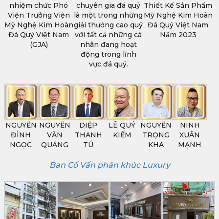
nhiệm chức Phó
chuyên gia đá quý
Thiết Kế Sản Phẩm
Viện Trưởng Viện
là một trong những
Mỹ Nghệ Kim Hoàn
Mỹ Nghệ Kim Hoàn
giải thưởng cao quý
Đá Quý Việt Nam
Đá Quý Việt Nam
với tất cả những cá
Năm 2023
(GJA)
nhân đang hoạt
động trong lĩnh
vực đá quý.
NGUYỄN
NGUYỄN
DIỆP
LÊ QUÝ
NGUYỄN
NINH
ĐÌNH
VĂN
THANH
KIẾM
TRỌNG
XUÂN
NGỌC
QUẢNG
TÚ
KHA
MẠNH
Ban Cố Vấn phân khúc Luxury