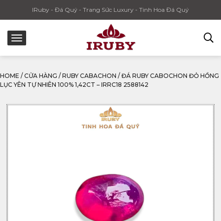
IRuby - Đá Quý - Trang Sức Luxury - Tinh Hoa Đá Quý
HOME
/
CỬA HÀNG
/
RUBY CABACHON
/
ĐÁ RUBY CABOCHON ĐỎ HỒNG
LỤC YÊN TỰ NHIÊN 100% 1,42CT – IRRC18 2588142