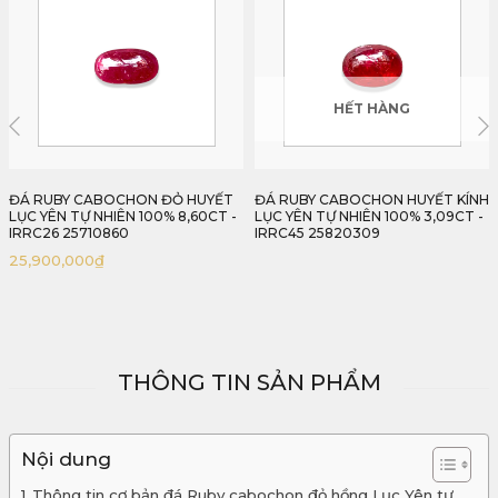
HẾT HÀNG
HẾT HÀNG
ĐÁ RUBY CABOCHON HUYẾT KÍNH
ĐÁ RUBY CABOCHON HUYẾT KÍNH
LỤC YÊN TỰ NHIÊN 100% 3,09CT -
LỤC YÊN TỰ NHIÊN 100% 2,60CT -
IRRC45 25820309
IRRC36 25818260
THÔNG TIN SẢN PHẨM
Nội dung
Thông tin cơ bản đá Ruby cabochon đỏ hồng Lục Yên tự