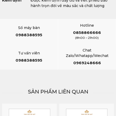
Kiểm định
Được kiểm định đầy đủ và viết phiếu bảo
hành trọn đời về màu sắc và chất lượng
Hotline
Số máy bàn
0858866666
0988388595
(8h00 – 21h00)
Chat
Tư vấn viên
Zalo/Whatapp/Wechat
0988388595
0969248666
SẢN PHẨM LIÊN QUAN