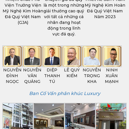
Viện Trưởng Viện
là một trong những
Mỹ Nghệ Kim Hoàn
Mỹ Nghệ Kim Hoàn
giải thưởng cao quý
Đá Quý Việt Nam
Đá Quý Việt Nam
với tất cả những cá
Năm 2023
(GJA)
nhân đang hoạt
động trong lĩnh
vực đá quý.
NGUYỄN
NGUYỄN
DIỆP
LÊ QUÝ
NGUYỄN
NINH
ĐÌNH
VĂN
THANH
KIẾM
TRỌNG
XUÂN
NGỌC
QUẢNG
TÚ
KHA
MẠNH
Ban Cố Vấn phân khúc Luxury