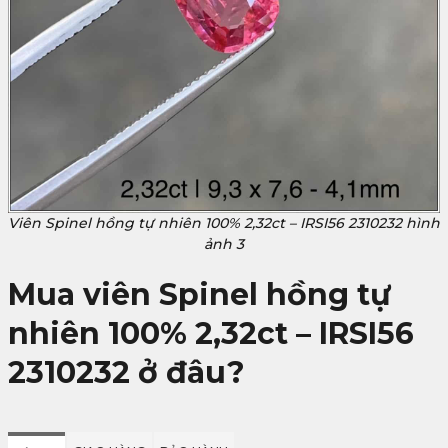
Viên Spinel hồng tự nhiên 100% 2,32ct – IRSI56 2310232 hình
ảnh 3
Mua viên
Spinel hồng tự
nhiên 100% 2,32ct – IRSI56
2310232
ở đâu?