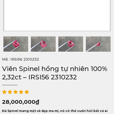
Mã : IRSI56 2310232
Viên Spinel hồng tự nhiên 100%
2,32ct – IRSI56 2310232
28,000,000
₫
Đá Spinel mang một vẻ đẹp ma mị, nó có thể cuốn hút bất cứ ai