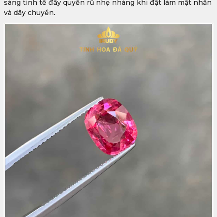
sáng tinh tế đầy quyến rũ nhẹ nhàng khi đặt làm mặt nhẫn
và dây chuyền.