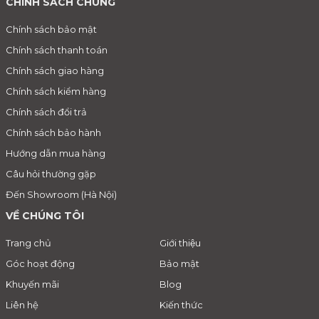
CHÍNH SÁCH CHUNG
Chính sách bảo mật
Chính sách thanh toán
Chính sách giao hàng
Chính sách kiểm hàng
Chính sách đổi trả
Chính sách bảo hành
Hướng dẫn mua hàng
Câu hỏi thường gặp
Đến Showroom (Hà Nội)
VỀ CHÚNG TÔI
Trang chủ
Giới thiệu
Góc hoạt động
Bảo mật
Khuyến mãi
Blog
Liên hệ
Kiến thức