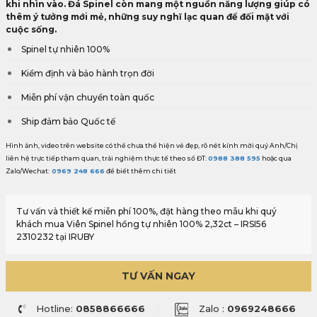
khi nhìn vào. Đá Spinel còn mang một nguồn năng lượng giúp có
thêm ý tưởng mới mẻ, những suy nghĩ lạc quan để đối mặt với
cuộc sống.
Spinel tự nhiên 100%
Kiểm định và bảo hành trọn đời
Miễn phí vận chuyển toàn quốc
Ship đảm bảo Quốc tế
Hình ảnh, video trên website có thể chưa thể hiện vẻ đẹp, rõ nét kính mời quý Anh/Chị
liên hệ trực tiếp tham quan, trải nghiệm thực tế theo số ĐT:
0988 388 595
hoặc qua
Zalo/Wechat:
0969 248 666
để biết thêm chi tiết
Tư vấn và thiết kế miễn phí 100%, đặt hàng theo mẫu khi quý
khách mua Viên Spinel hồng tự nhiên 100% 2,32ct – IRSI56
2310232 tại IRUBY
TƯ VẤN NGAY
Hotline:
0858866666
Zalo :
0969248666