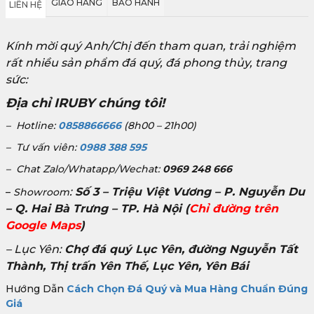
GIAO HÀNG
BẢO HÀNH
LIÊN HỆ
Kính mời quý Anh/Chị đến tham quan, trải nghiệm
rất nhiều sản phẩm đá quý, đá phong thủy, trang
sức:
Địa chỉ IRUBY chúng tôi!
– Hotline:
0858866666
(8h00 – 21h00)
– Tư vấn viên:
0988 388 595
– Chat Zalo/Whatapp/Wechat:
0969 248 666
:
Số 3 – Triệu Việt Vương – P. Nguyễn Du
–
Showroom
– Q. Hai Bà Trưng – TP. Hà Nội
(
Chỉ đường trên
Google Maps
)
– Lục Yên:
Chợ đá quý Lục Yên, đường Nguyễn Tất
Thành, Thị trấn Yên Thế, Lục Yên, Yên Bái
Hướng Dẫn
Cách Chọn Đá Quý và Mua Hàng Chuẩn Đúng
Giá