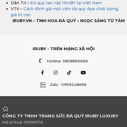
Dân Trí –
Đá quý cao cấp IRUBY tại Việt Nam
VTV –
Cách định giá một viên đá quý đẹp chất lượng,
giá trị cao
IRUBY.VN – TINH HOA ĐÁ QUÝ – NGỌC SÁNG TỪ TÂM
IRUBY - TRÊN MẠNG XÃ HỘI
Hotline: 0858866666
Zalo : 0969248666
CÔNG TY TNHH TRANG SỨC ĐÁ QUÝ IRUBY LUXURY
Mã số thuế: 0110961736