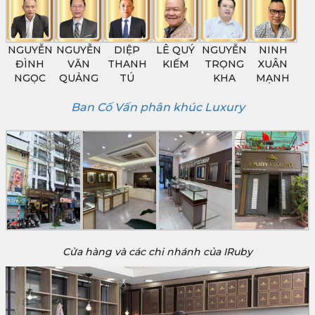
NGUYỄN
NGUYỄN
DIỆP
LÊ QUÝ
NGUYỄN
NINH
ĐÌNH
VĂN
THANH
KIẾM
TRỌNG
XUÂN
NGỌC
QUẢNG
TÚ
KHA
MẠNH
Ban Cố Vấn phân khúc Luxury
Cửa hàng và các chi nhánh của IRuby