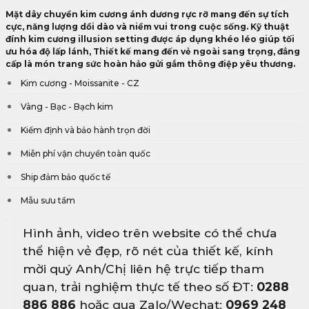
Mặt dây chuyền kim cương ánh dương rực rỡ mang đến sự tích
cực, năng lượng dồi dào và niềm vui trong cuộc sống. Kỹ thuật
đính kim cương illusion setting được áp dụng khéo léo giúp tối
ưu hóa độ lấp lánh, Thiết kế mang đến vẻ ngoài sang trọng, đẳng
cấp là món trang sức hoàn hảo gửi gắm thông điệp yêu thương.
Kim cương - Moissanite - CZ
Vàng - Bạc - Bạch kim
Kiểm định và bảo hành trọn đời
Miễn phí vận chuyển toàn quốc
Ship đảm bảo quốc tế
Mẫu sưu tầm
Hình ảnh, video trên website có thể chưa
thể hiện vẻ đẹp, rõ nét của thiết kế, kính
mời quý Anh/Chị liên hệ trực tiếp tham
quan, trải nghiệm thực tế theo số ĐT:
0288
886 886
hoặc qua Zalo/Wechat:
0969 248