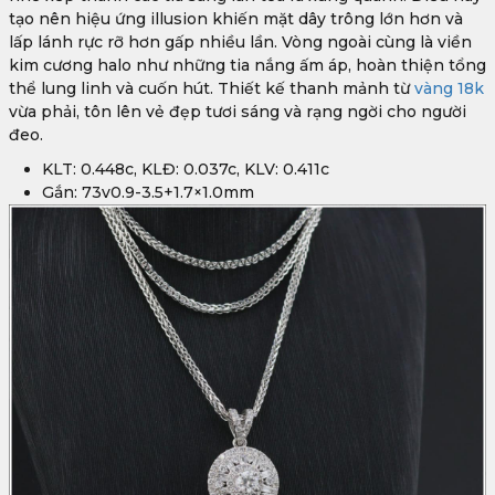
tạo nên hiệu ứng illusion khiến mặt dây trông lớn hơn và
lấp lánh rực rỡ hơn gấp nhiều lần. Vòng ngoài cùng là viền
kim cương halo như những tia nắng ấm áp, hoàn thiện tổng
thể lung linh và cuốn hút. Thiết kế thanh mảnh từ
vàng 18k
vừa phải, tôn lên vẻ đẹp tươi sáng và rạng ngời cho người
đeo.
KLT: 0.448c, KLĐ: 0.037c, KLV: 0.411c
Gắn: 73v0.9-3.5+1.7×1.0mm