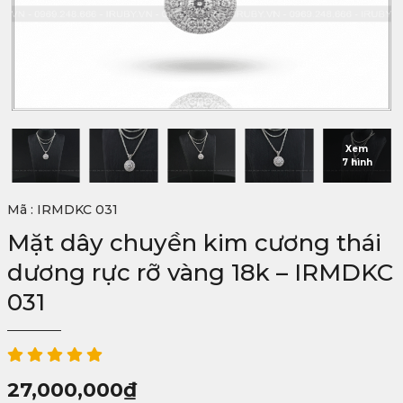
Xem
7 hình
Mã : IRMDKC 031
Mặt dây chuyền kim cương thái
dương rực rỡ vàng 18k – IRMDKC
031
27,000,000
₫