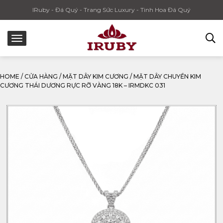
IRuby - Đá Quý - Trang Sức Luxury - Tinh Hoa Đá Quý
HOME
/
CỬA HÀNG
/
MẶT DÂY KIM CƯƠNG
/
MẶT DÂY CHUYỀN KIM
CƯƠNG THÁI DƯƠNG RỰC RỠ VÀNG 18K – IRMDKC 031