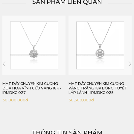
SẢN PHẨM LIÊN QUAN
MẶT DÂY CHUYỀN KIM CƯƠNG
MẶT DÂY CHUYỀN TRÁI TIM VĨNH
VÀNG TRẮNG 18K BÔNG TUYẾT
CỬU VÀNG TRẮNG 18K - IRMDKC
LẤP LÁNH - IRMDKC 028
029
30,500,000
₫
15,000,000
₫
THÔNG TIN SẢN PHẨM