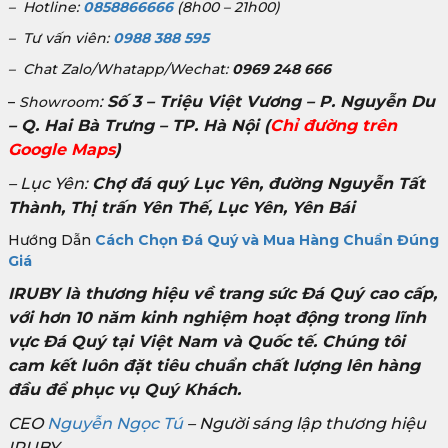
– Hotline:
0858866666
(8h00 – 21h00)
– Tư vấn viên:
0988 388 595
– Chat Zalo/Whatapp/Wechat:
0969 248 666
:
Số 3 – Triệu Việt Vương – P. Nguyễn Du
–
Showroom
– Q. Hai Bà Trưng – TP. Hà Nội
(
Chỉ đường trên
Google Maps
)
– Lục Yên:
Chợ đá quý Lục Yên, đường Nguyễn Tất
Thành, Thị trấn Yên Thế, Lục Yên, Yên Bái
Hướng Dẫn
Cách Chọn Đá Quý và Mua Hàng Chuẩn Đúng
Giá
IRUBY là thương hiệu về trang sức Đá Quý cao cấp,
với hơn 10 năm kinh nghiệm hoạt động trong lĩnh
vực Đá Quý tại Việt Nam và Quốc tế. Chúng tôi
cam kết luôn đặt tiêu chuẩn chất lượng lên hàng
đầu để phục vụ Quý Khách.
CEO
Nguyễn Ngọc Tú
– Người sáng lập thương hiệu
IRUBY