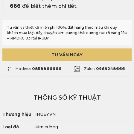
666
để biết thêm chi tiết.
Tư vấn và thiết kế miễn phí 100%, đặt hàng theo mẫu khi quý
khách mua Mặt dây chuyền kim cương thái dương rực rỡ vàng 18k
– IRMDKC 031 tại IRUBY
TƯ VẤN NGAY
Hotline:
0858866666
Zalo :
0969248666
THÔNG SỐ KỸ THUẬT
Thương hiệu
IRUBY.VN
Loại đá
kim cương