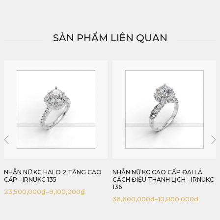
SẢN PHẨM LIÊN QUAN
NHẪN NỮ KC CAO CẤP ĐAI LÁ
NHẪN NỮ KC IRUBY CAO CẤP -
CÁCH ĐIỆU THANH LỊCH - IRNUKC
IRNUKC 137
136
42,000,000
₫
–
13,000,000
₫
36,600,000
₫
–
10,800,000
₫