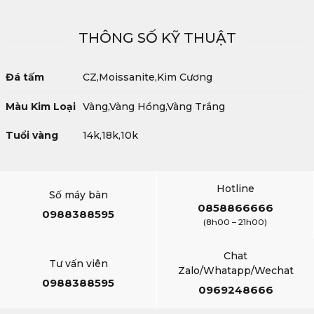
THÔNG SỐ KỸ THUẬT
Đá tấm
CZ,Moissanite,Kim Cương
Màu Kim Loại
Vàng,Vàng Hồng,Vàng Trắng
Tuổi vàng
14k,18k,10k
Hotline
Số máy bàn
0858866666
0988388595
(8h00 – 21h00)
Chat
Tư vấn viên
Zalo/Whatapp/Wechat
0988388595
0969248666