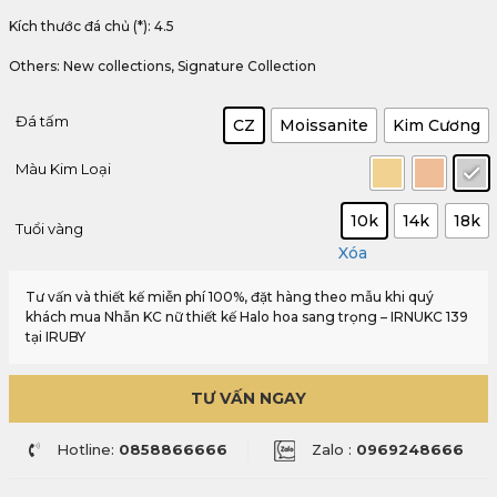
Kích thước đá chủ (*): 4.5
Others: New collections, Signature Collection
Đá tấm
CZ
Moissanite
Kim Cương
Màu Kim Loại
10k
14k
18k
Tuổi vàng
Xóa
Tư vấn và thiết kế miễn phí 100%, đặt hàng theo mẫu khi quý
khách mua Nhẫn KC nữ thiết kế Halo hoa sang trọng – IRNUKC 139
tại IRUBY
TƯ VẤN NGAY
Hotline:
0858866666
Zalo :
0969248666