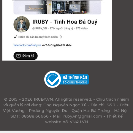
© 2015 – 2026 IRUBY.VN. All rights reserved. - Chịu trách nhiệm
và quản lý nội dung: Ông Nguyễn Ngọc Tú - Địa chỉ: Số 3 - Triệu
Việt Vương - Phường Nguyễn Du - Quận Hai Bà Trưng - Hà Nội -
SĐT: 08588.66666 - Mail:
iruby.vn@gmail.com
- Thiết kế
website bởi VN4U.VN