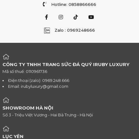
Hotline: 0858866666
Zalo : 0969248666
CÔNG TY TNHH TRANG SỨC ĐÁ QUÝ IRUBY LUXURY
Mã số thuế: 0110961736
Điện thoại (zalo): 0969.248.666
Email:
irubyluxury@gmail.com
SHOWROOM HÀ NỘI
Số 3 - Triệu Việt Vương - Hai Bà Trưng - Hà Nội
LỤC YÊN