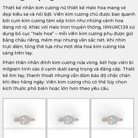
Thiết kế nhẫn kim cương nữ thiết kế Halo hoa mang vẻ
đẹp kiêu sa và nổi bật. Viên kim cương chủ được bao quanh
bởi cụm kim cương tấm xếp tròn như những cánh hoa
đang nở rộ. Khác với Halo trơn truyền thống, IRNUKC139 sử
dụng bố cục “halo hoa” – mỗi viên kim cương phụ được giữ
bằng chấu riêng, mềm mại nhưng vẫn sắc nét. Khi nhìn
trực diện, tổng thể tựa như một đóa hoa kim cương tỏa
sáng trên tay.
Phần thân nhẫn đính kim cương nửa vòng, kết hợp viền bi
milgrain tinh xảo ở cạnh dưới sang trọng và đẳng cấp. Thiết
kế ôm tay, thanh thoát nhưng vẫn đảm bảo độ chắc chắn
khi đeo hằng ngày. Viên kim cương chủ có thể tùy chọn
kích thước phổ biến hoặc lớn hơn theo yêu cầu.