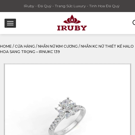
IRuby - Đá Quý - Trang Sức Luxury - Tinh Hoa Đá Quý
HOME
/
CỬA HÀNG
/
NHẪN NỮ KIM CƯƠNG
/
NHẪN KC NỮ THIẾT KẾ HALO
HOA SANG TRỌNG – IRNUKC 139