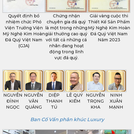
Quyết định bổ
Chứng nhận
Giải vàng cuộc thi
nhiệm chức Phó
chuyên gia đá quý
Thiết Kế Sản Phẩm
Viện Trưởng Viện
là một trong những
Mỹ Nghệ Kim Hoàn
Mỹ Nghệ Kim Hoàn
giải thưởng cao quý
Đá Quý Việt Nam
Đá Quý Việt Nam
với tất cả những cá
Năm 2023
(GJA)
nhân đang hoạt
động trong lĩnh
vực đá quý.
NGUYỄN
NGUYỄN
DIỆP
LÊ QUÝ
NGUYỄN
NINH
ĐÌNH
VĂN
THANH
KIẾM
TRỌNG
XUÂN
NGỌC
QUẢNG
TÚ
KHA
MẠNH
Ban Cố Vấn phân khúc Luxury