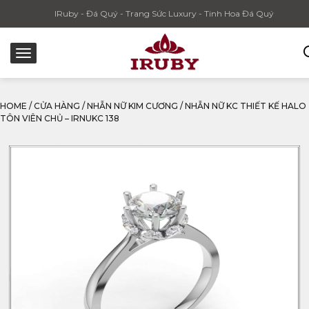
IRuby - Đá Quý - Trang Sức Luxury - Tinh Hoa Đá Quý
HOME
/
CỬA HÀNG
/
NHẪN NỮ KIM CƯƠNG
/
NHẪN NỮ KC THIẾT KẾ HALO
TÔN VIÊN CHỦ – IRNUKC 138