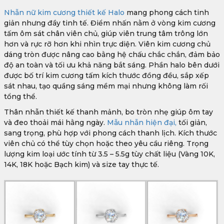
Nhẫn nữ kim cương thiết kế Halo
mang phong cách tinh
giản nhưng đầy tinh tế. Điểm nhấn nằm ở vòng kim cương
tấm ôm sát chân viên chủ, giúp viên trung tâm trông lớn
hơn và rực rỡ hơn khi nhìn trực diện. Viên kim cương chủ
dáng tròn được nâng cao bằng hệ chấu chắc chắn, đảm bảo
độ an toàn và tối ưu khả năng bắt sáng. Phần halo bên dưới
được bố trí kim cương tấm kích thước đồng đều, sắp xếp
sát nhau, tạo quầng sáng mềm mại nhưng không làm rối
tổng thể.
Thân nhẫn thiết kế thanh mảnh, bo tròn nhẹ giúp ôm tay
và đeo thoải mái hằng ngày.
Mẫu nhẫn hiện đại,
tối giản,
sang trọng, phù hợp với phong cách thanh lịch. Kích thước
viên chủ có thể tùy chọn hoặc theo yêu cầu riêng. Trọng
lượng kim loại ước tính từ 3.5 – 5.5g tùy chất liệu (Vàng 10K,
14K, 18K hoặc Bạch kim) và size tay thực tế.