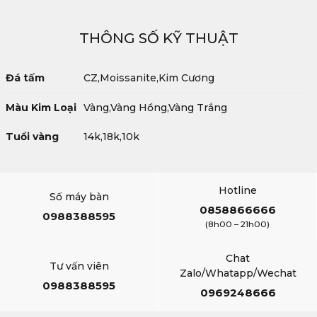
THÔNG SỐ KỸ THUẬT
Đá tấm
CZ,Moissanite,Kim Cương
Màu Kim Loại
Vàng,Vàng Hồng,Vàng Trắng
Tuổi vàng
14k,18k,10k
Hotline
Số máy bàn
0858866666
0988388595
(8h00 – 21h00)
Chat
Tư vấn viên
Zalo/Whatapp/Wechat
0988388595
0969248666