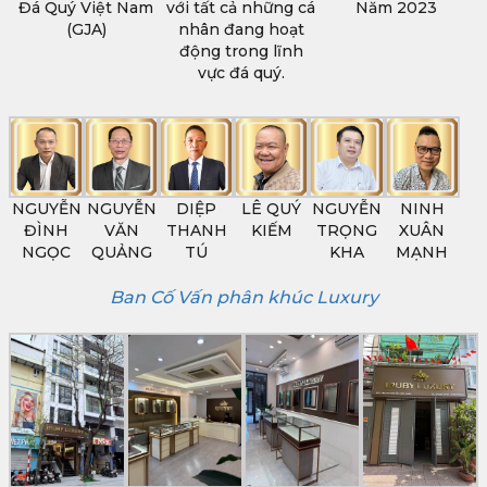
Đá Quý Việt Nam
với tất cả những cá
Năm 2023
(GJA)
nhân đang hoạt
động trong lĩnh
vực đá quý.
NGUYỄN
NGUYỄN
DIỆP
LÊ QUÝ
NGUYỄN
NINH
ĐÌNH
VĂN
THANH
KIẾM
TRỌNG
XUÂN
NGỌC
QUẢNG
TÚ
KHA
MẠNH
Ban Cố Vấn phân khúc Luxury