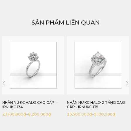
SẢN PHẨM LIÊN QUAN
NHẪN NỮ KC HALO 2 TẦNG CAO
NHẪN NỮ KC CAO CẤP ĐAI LÁ
CẤP - IRNUKC 135
CÁCH ĐIỆU THANH LỊCH - IRNUKC
136
23,500,000
₫
–
9,100,000
₫
36,600,000
₫
–
10,800,000
₫