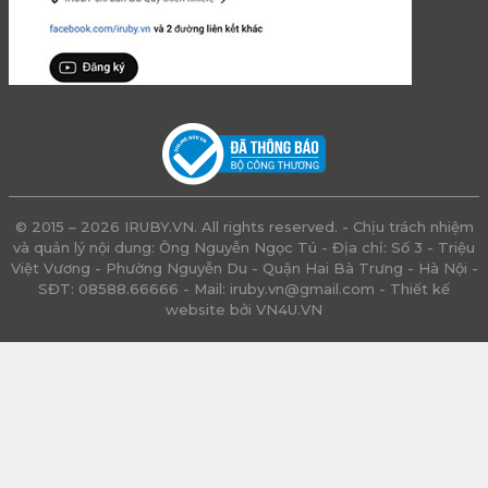
© 2015 – 2026 IRUBY.VN. All rights reserved. - Chịu trách nhiệm
và quản lý nội dung: Ông Nguyễn Ngọc Tú - Địa chỉ: Số 3 - Triệu
Việt Vương - Phường Nguyễn Du - Quận Hai Bà Trưng - Hà Nội -
SĐT: 08588.66666 - Mail:
iruby.vn@gmail.com
- Thiết kế
website bởi VN4U.VN