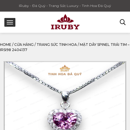
IRuby - Đá Quý - Trang Sức Luxury - Tinh Hoa Đá Quý
HOME
/
CỬA HÀNG
/
TRANG SỨC TINH HOA
/
MẶT DÂY SPINEL TRÁI TIM –
IRSI98 2404137