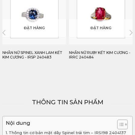
ĐẶT HÀNG
ĐẶT HÀNG
NHẪN NỮ RUBY KẾT KIM CƯƠNG -
NHẪN NỮ BERYL VÀNG MẪU
IRRC 240484
BÔNG CÚC - IRBR05 238700
32,288,000
₫
THÔNG TIN SẢN PHẨM
Nội dung
Thông tin cơ bản mặt dây Spinel trái tim – IRSI98 2404137