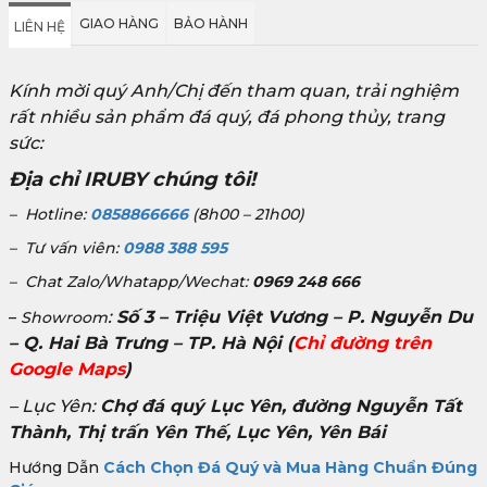
GIAO HÀNG
BẢO HÀNH
LIÊN HỆ
Kính mời quý Anh/Chị đến tham quan, trải nghiệm
rất nhiều sản phẩm đá quý, đá phong thủy, trang
sức:
Địa chỉ IRUBY chúng tôi!
– Hotline:
0858866666
(8h00 – 21h00)
– Tư vấn viên:
0988 388 595
– Chat Zalo/Whatapp/Wechat:
0969 248 666
:
Số 3 – Triệu Việt Vương – P. Nguyễn Du
–
Showroom
– Q. Hai Bà Trưng – TP. Hà Nội
(
Chỉ đường trên
Google Maps
)
– Lục Yên:
Chợ đá quý Lục Yên, đường Nguyễn Tất
Thành, Thị trấn Yên Thế, Lục Yên, Yên Bái
Hướng Dẫn
Cách Chọn Đá Quý và Mua Hàng Chuẩn Đúng