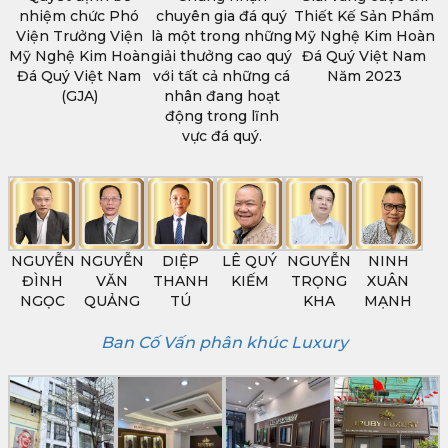
nhiệm chức Phó
chuyên gia đá quý
Thiết Kế Sản Phẩm
Viện Trưởng Viện
là một trong những
Mỹ Nghệ Kim Hoàn
Mỹ Nghệ Kim Hoàn
giải thưởng cao quý
Đá Quý Việt Nam
Đá Quý Việt Nam
với tất cả những cá
Năm 2023
(GJA)
nhân đang hoạt
động trong lĩnh
vực đá quý.
NGUYỄN
NGUYỄN
DIỆP
LÊ QUÝ
NGUYỄN
NINH
ĐÌNH
VĂN
THANH
KIẾM
TRỌNG
XUÂN
NGỌC
QUẢNG
TÚ
KHA
MẠNH
Ban Cố Vấn phân khúc Luxury