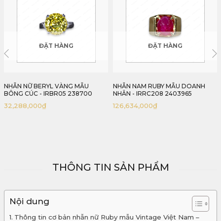
ĐẶT HÀNG
ĐẶT HÀNG
NHẪN NAM RUBY MẪU DOANH
MẶT DÂY SPINEL TRÁI TIM - IRSI98
NHÂN - IRRC208 2403965
2404137
126,634,000
₫
18,158,000
₫
THÔNG TIN SẢN PHẨM
Nội dung
Thông tin cơ bản nhẫn nữ Ruby mẫu Vintage Việt Nam –