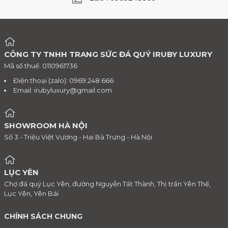
CÔNG TY TNHH TRANG SỨC ĐÁ QUÝ IRUBY LUXURY
Mã số thuế: 0110961736
Điện thoại (zalo): 0969.248.666
Email:
irubyluxury@gmail.com
SHOWROOM HÀ NỘI
Số 3 - Triệu Việt Vương - Hai Bà Trưng - Hà Nội
LỤC YÊN
Chợ đá quý Lục Yên, đường Nguyễn Tất Thành, Thị trấn Yên Thế,
Lục Yên, Yên Bái
CHÍNH SÁCH CHUNG