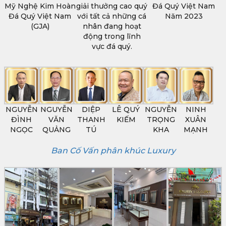
Mỹ Nghệ Kim Hoàn
giải thưởng cao quý
Đá Quý Việt Nam
Đá Quý Việt Nam
với tất cả những cá
Năm 2023
(GJA)
nhân đang hoạt
động trong lĩnh
vực đá quý.
NGUYỄN
NGUYỄN
DIỆP
LÊ QUÝ
NGUYỄN
NINH
ĐÌNH
VĂN
THANH
KIẾM
TRỌNG
XUÂN
NGỌC
QUẢNG
TÚ
KHA
MẠNH
Ban Cố Vấn phân khúc Luxury