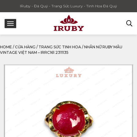
IRuby - Đá Quý - Trang Sức Luxury - Tinh Hoa Đá Quý
HOME
/
CỬA HÀNG
/
TRANG SỨC TINH HOA
/
NHẪN NỮ RUBY MẪU
VINTAGE VIỆT NAM – IRRC161 2311135