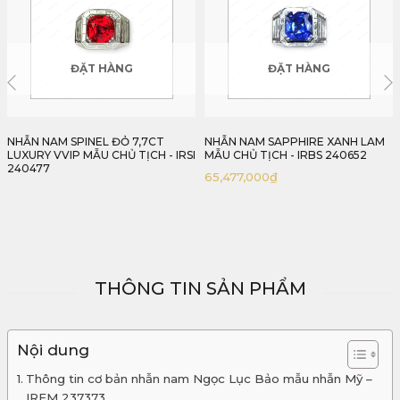
ĐẶT HÀNG
ĐẶT HÀNG
NHẪN NAM SAPPHIRE XANH LAM
NHẪN NAM RUBY MẪU PHONG
MẪU CHỦ TỊCH - IRBS 240652
CÁCH DOANH NHÂN - IRRC174
2312281
65,477,000
₫
80,322,000
₫
THÔNG TIN SẢN PHẨM
Nội dung
Thông tin cơ bản nhẫn nam Ngọc Lục Bảo mẫu nhẫn Mỹ –
IREM 237373