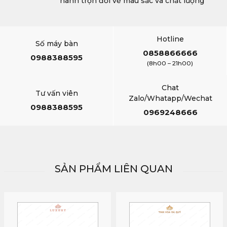
hành trọn đời về màu sắc và chất lượng
Hotline
Số máy bàn
0858866666
0988388595
(8h00 – 21h00)
Chat
Tư vấn viên
Zalo/Whatapp/Wechat
0988388595
0969248666
SẢN PHẨM LIÊN QUAN