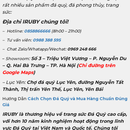
rất nhiều sản phẩm đá quý, đá phong thủy, trang
sức:
Địa chỉ IRUBY chúng tôi!
– Hotline:
0858866666
(8h00 – 21h00)
– Tư vấn viên:
0988 388 595
– Chat Zalo/Whatapp/Wechat:
0969 248 666
:
Số 3 – Triệu Việt Vương – P. Nguyễn Du
–
Showroom
– Q. Hai Bà Trưng – TP. Hà Nội
(
Chỉ đường trên
Google Maps
)
– Lục Yên:
Chợ đá quý Lục Yên, đường Nguyễn Tất
Thành, Thị trấn Yên Thế, Lục Yên, Yên Bái
Hướng Dẫn
Cách Chọn Đá Quý và Mua Hàng Chuẩn Đúng
Giá
IRUBY là thương hiệu về trang sức Đá Quý cao cấp,
với hơn 10 năm kinh nghiệm hoạt động trong lĩnh
vực Đá Quý tại Việt Nam và Quốc tế. Chúng tôi