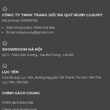
CÔNG TY TNHH TRANG SỨC ĐÁ QUÝ IRUBY LUXURY
Mã số thuế: 0110961736
Điện thoại (zalo): 0969.248.666
Email:
irubyluxury@gmail.com
SHOWROOM HÀ NỘI
Số 3 - Triệu Việt Vương - Hai Bà Trưng - Hà Nội
LỤC YÊN
Chợ đá quý Lục Yên, đường Nguyễn Tất Thành, Thị trấn Yên Thế,
Lục Yên, Yên Bái
CHÍNH SÁCH CHUNG
Chính sách bảo mật
Chính sách thanh toán