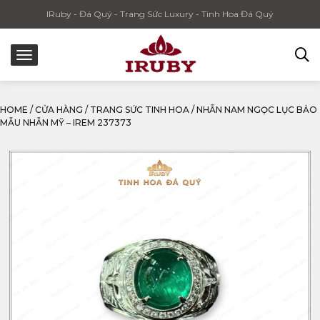
IRuby - Đá Quý - Trang Sức Luxury - Tinh Hoa Đá Quý
HOME
/
CỬA HÀNG
/
TRANG SỨC TINH HOA
/
NHẪN NAM NGỌC LỤC BẢO
MẪU NHẪN MỸ – IREM 237373