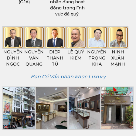
(GJA)
nhân đang hoạt
động trong lĩnh
vực đá quý.
NGUYỄN
NGUYỄN
DIỆP
LÊ QUÝ
NGUYỄN
NINH
ĐÌNH
VĂN
THANH
KIẾM
TRỌNG
XUÂN
NGỌC
QUẢNG
TÚ
KHA
MẠNH
Ban Cố Vấn phân khúc Luxury