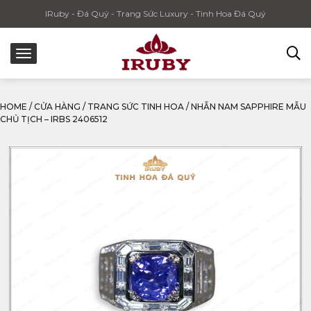
IRuby - Đá Quý - Trang Sức Luxury - Tinh Hoa Đá Quý
HOME
/
CỬA HÀNG
/
TRANG SỨC TINH HOA
/
NHẪN NAM SAPPHIRE MẪU
CHỦ TỊCH – IRBS 2406512