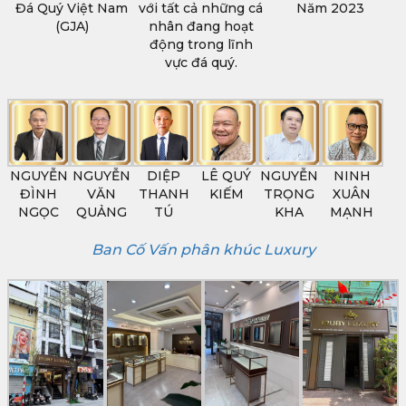
Đá Quý Việt Nam
với tất cả những cá
Năm 2023
(GJA)
nhân đang hoạt
động trong lĩnh
vực đá quý.
NGUYỄN
NGUYỄN
DIỆP
LÊ QUÝ
NGUYỄN
NINH
ĐÌNH
VĂN
THANH
KIẾM
TRỌNG
XUÂN
NGỌC
QUẢNG
TÚ
KHA
MẠNH
Ban Cố Vấn phân khúc Luxury