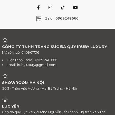
Zalo : 0969248666
CÔNG TY TNHH TRANG SỨC ĐÁ QUÝ IRUBY LUXURY
Mã số thuế: 0110961736
Điện thoại (zalo): 0969.248.666
Email:
irubyluxury@gmail.com
SHOWROOM HÀ NỘI
Số 3 - Triệu Việt Vương - Hai Bà Trưng - Hà Nội
LỤC YÊN
Chợ đá quý Lục Yên, đường Nguyễn Tất Thành, Thị trấn Yên Thế,