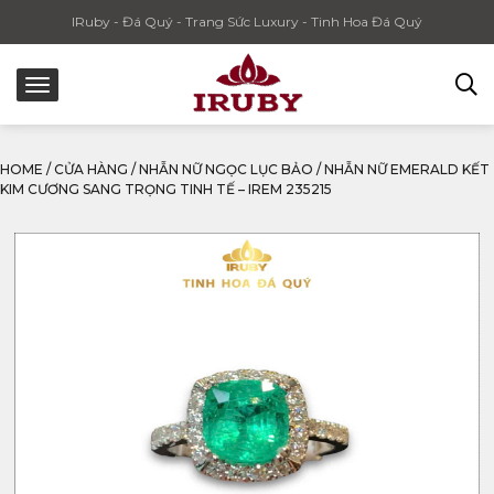
IRuby - Đá Quý - Trang Sức Luxury - Tinh Hoa Đá Quý
HOME
/
CỬA HÀNG
/
NHẪN NỮ NGỌC LỤC BẢO
/
NHẪN NỮ EMERALD KẾT
KIM CƯƠNG SANG TRỌNG TINH TẾ – IREM 235215