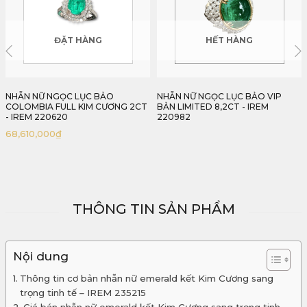
HẾT HÀNG
HẾT HÀNG
NHẪN NỮ NGỌC LỤC BẢO VIP
NHẪN NỮ EMERALD KẾT KIM
BẢN LIMITED 8,2CT - IREM
CƯƠNG SANG TRỌNG TINH TẾ -
220982
IREM 235215
THÔNG TIN SẢN PHẨM
Nội dung
Thông tin cơ bản nhẫn nữ emerald kết Kim Cương sang
trọng tinh tế – IREM 235215