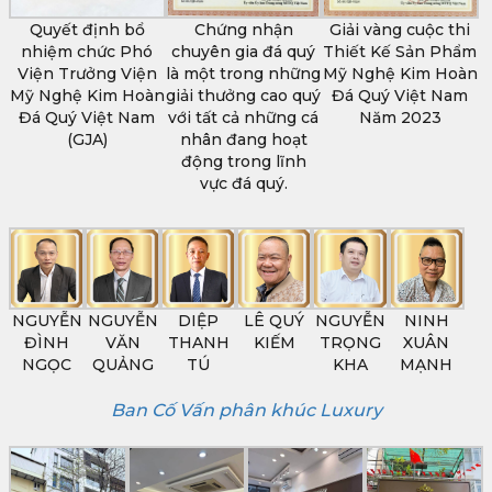
Quyết định bổ
Chứng nhận
Giải vàng cuộc thi
nhiệm chức Phó
chuyên gia đá quý
Thiết Kế Sản Phẩm
Viện Trưởng Viện
là một trong những
Mỹ Nghệ Kim Hoàn
Mỹ Nghệ Kim Hoàn
giải thưởng cao quý
Đá Quý Việt Nam
Đá Quý Việt Nam
với tất cả những cá
Năm 2023
(GJA)
nhân đang hoạt
động trong lĩnh
vực đá quý.
NGUYỄN
NGUYỄN
DIỆP
LÊ QUÝ
NGUYỄN
NINH
ĐÌNH
VĂN
THANH
KIẾM
TRỌNG
XUÂN
NGỌC
QUẢNG
TÚ
KHA
MẠNH
Ban Cố Vấn phân khúc Luxury