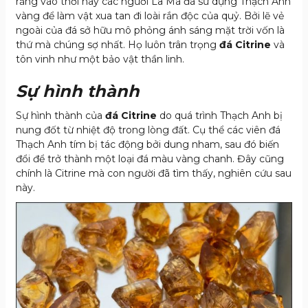
rằng vào thời này các người La Mã đã sử dụng Thạch Anh
vàng để làm vật xua tan đi loài rắn độc của quỷ. Bởi lẽ vẻ
ngoài của đá sở hữu mô phỏng ánh sáng mặt trời vốn là
thứ mà chúng sợ nhất. Họ luôn trân trọng
đá Citrine
và
tôn vinh như một bảo vật thần linh.
Sự hình thành
Sự hình thành của
đá Citrine
do quá trình Thạch Anh bị
nung đốt từ nhiệt độ trong lòng đất. Cụ thể các viên đá
Thạch Anh tím bị tác động bởi dung nham, sau đó biến
đổi để trở thành một loại đá màu vàng chanh. Đây cũng
chính là Citrine mà con người đã tìm thấy, nghiên cứu sau
này.