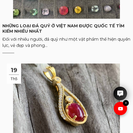
NHỮNG LOẠI ĐÁ QUÝ Ở VIỆT NAM ĐƯỢC QUỐC TẾ TÌM
KIẾM NHIỀU NHẤT
Đối với nhiều người, đá quý như một vật phẩm thể hiện quyền
lực, vẻ đẹp và phong...
19
IRUBY rất hân hạnh được tư
vấn cho anh chị.
Th5
×