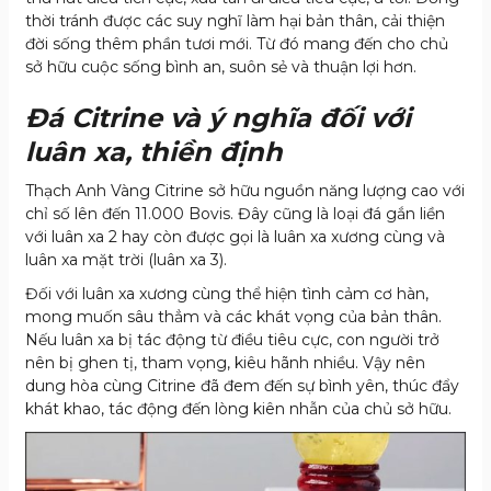
thời tránh được các suy nghĩ làm hại bản thân, cải thiện
đời sống thêm phần tươi mới. Từ đó mang đến cho chủ
sở hữu cuộc sống bình an, suôn sẻ và thuận lợi hơn.
Đá Citrine và ý nghĩa đối với
luân xa, thiền định
Thạch Anh Vàng Citrine sở hữu nguồn năng lượng cao với
chỉ số lên đến 11.000 Bovis. Đây cũng là loại đá gắn liền
với luân xa 2 hay còn được gọi là luân xa xương cùng và
luân xa mặt trời (luân xa 3).
Đối với luân xa xương cùng thể hiện tình cảm cơ hàn,
mong muốn sâu thẳm và các khát vọng của bản thân.
Nếu luân xa bị tác động từ điều tiêu cực, con người trở
nên bị ghen tị, tham vọng, kiêu hãnh nhiều. Vậy nên
dung hòa cùng Citrine đã đem đến sự bình yên, thúc đẩy
khát khao, tác động đến lòng kiên nhẫn của chủ sở hữu.