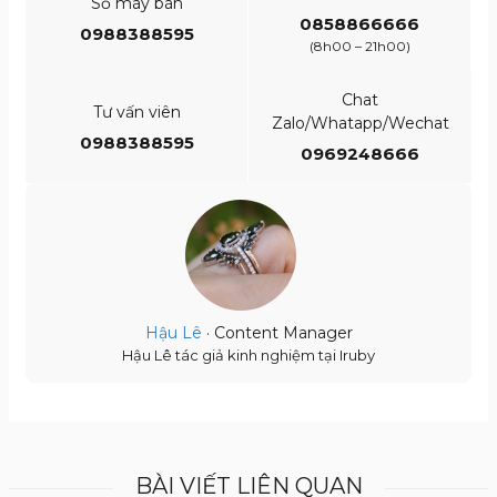
Số máy bàn
0858866666
0988388595
(8h00 – 21h00)
Chat
Tư vấn viên
Zalo/Whatapp/Wechat
0988388595
0969248666
Hậu Lê
· Content Manager
Hậu Lê tác giả kinh nghiệm tại Iruby
BÀI VIẾT LIÊN QUAN