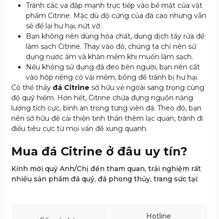
Tránh các va đập mạnh trực tiếp vào bề mặt của vật
phẩm Citrine. Mặc dù độ cứng của đá cao nhưng vẫn
sẽ để lại hư hại, nứt vỡ.
Bạn không nên dùng hóa chất, dung dịch tẩy rửa để
làm sạch Citrine. Thay vào đó, chúng ta chỉ nên sử
dụng nước ấm và khăn mềm khi muốn làm sạch.
Nếu không sử dụng đá đeo bên người, bạn nên cất
vào hộp riêng có vải mềm, bông để tránh bị hư hại.
Có thể thấy
đá Citrine
sở hữu vẻ ngoài sang trọng cùng
độ quý hiếm. Hơn hết, Citrine chứa đựng nguồn năng
lượng tích cực, bình an trong từng viên đá. Theo đó, bạn
nên sở hữu để cải thiện tinh thần thêm lạc quan, tránh đi
điều tiêu cực từ mọi vấn đề xung quanh.
Mua đá Citrine ở đâu uy tín?
Kính mời quý Anh/Chị đến tham quan, trải nghiệm rất
nhiều sản phẩm đá quý, đá phong thủy, trang sức tại:
Hotline