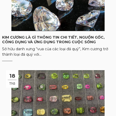
KIM CƯƠNG LÀ GÌ THÔNG TIN CHI TIẾT, NGUỒN GỐC,
CÔNG DỤNG VÀ ỨNG DỤNG TRONG CUỘC SỐNG
Sở hữu danh xưng “vua của các loại đá quý”, Kim cương trở
thành loại đá quý với...
18
Th5