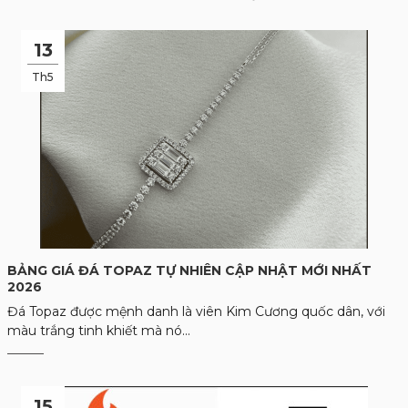
13
Th5
BẢNG GIÁ ĐÁ TOPAZ TỰ NHIÊN CẬP NHẬT MỚI NHẤT
2026
Đá Topaz được mệnh danh là viên Kim Cương quốc dân, với
màu trắng tinh khiết mà nó...
15