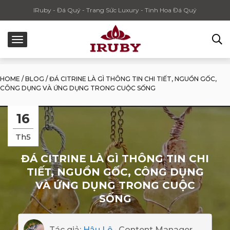
IRuby - Đá Quý - Trang Sức Luxury - Tinh Hoa Đá Quý
HOME
/
BLOG
/
ĐÁ CITRINE LÀ GÌ THÔNG TIN CHI TIẾT, NGUỒN GỐC,
CÔNG DỤNG VÀ ỨNG DỤNG TRONG CUỘC SỐNG
16
Th5
ĐÁ CITRINE LÀ GÌ THÔNG TIN CHI
TIẾT, NGUỒN GỐC, CÔNG DỤNG
VÀ ỨNG DỤNG TRONG CUỘC
SỐNG
Tác giả:
Hậu Lê
· Content Manager