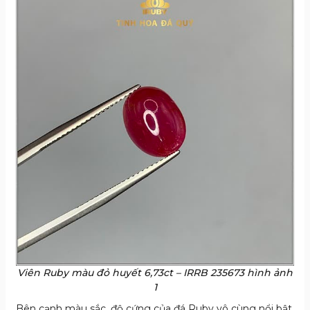
Viên Ruby màu đỏ huyết 6,73ct – IRRB 235673 hình ảnh
1
Bên cạnh màu sắc, độ cứng của đá Ruby vô cùng nổi bật