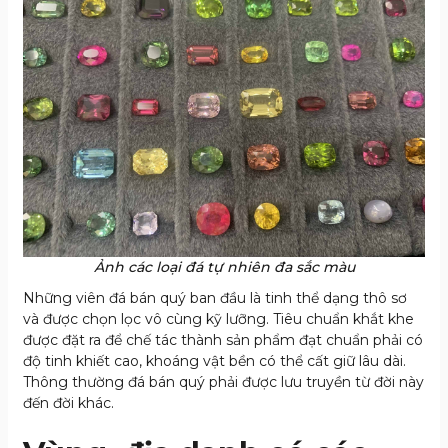
Ảnh các loại đá tự nhiên đa sắc màu
Những viên đá bán quý ban đầu là tinh thể dạng thô sơ
và được chọn lọc vô cùng kỹ lưỡng. Tiêu chuẩn khắt khe
được đặt ra để chế tác thành sản phẩm đạt chuẩn phải có
độ tinh khiết cao, khoáng vật bền có thể cất giữ lâu dài.
Thông thường đá bán quý phải được lưu truyền từ đời này
đến đời khác.