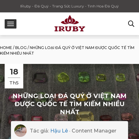
IRuby - Đá Quý - Trang Sức Luxury - Tinh Hoa Đá Quý
HOME
/
BLOG
/
NHỮNG LOẠI ĐÁ QUÝ Ở VIỆT NAM ĐƯỢC QUỐC TẾ TÌM
KIẾM NHIỀU NHẤT
18
Th5
NHỮNG LOẠI ĐÁ QUÝ Ở VIỆT NAM
ĐƯỢC QUỐC TẾ TÌM KIẾM NHIỀU
NHẤT
Tác giả:
Hậu Lê
· Content Manager