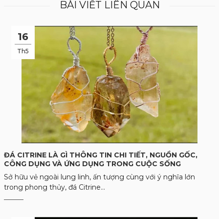
BÀI VIẾT LIÊN QUAN
16
Th5
ĐÁ CITRINE LÀ GÌ THÔNG TIN CHI TIẾT, NGUỒN GỐC,
CÔNG DỤNG VÀ ỨNG DỤNG TRONG CUỘC SỐNG
Sở hữu vẻ ngoài lung linh, ấn tượng cùng với ý nghĩa lớn
trong phong thủy, đá Citrine...