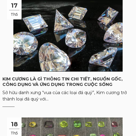
17
Th5
KIM CƯƠNG LÀ GÌ THÔNG TIN CHI TIẾT, NGUỒN GỐC,
CÔNG DỤNG VÀ ỨNG DỤNG TRONG CUỘC SỐNG
Sở hữu danh xưng “vua của các loại đá quý”, Kim cương trở
thành loại đá quý với...
18
Th5