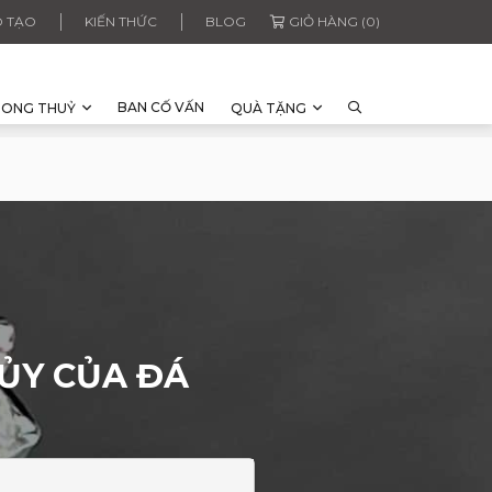
 TẠO
KIẾN THỨC
BLOG
GIỎ HÀNG (0)
BAN CỐ VẤN
HONG THUỶ
QUÀ TẶNG
HỦY CỦA ĐÁ