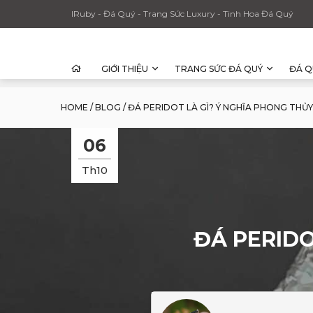
IRuby - Đá Quý - Trang Sức Luxury - Tinh Hoa Đá Quý
GIỚI THIỆU
TRANG SỨC ĐÁ QUÝ
ĐÁ Q
HOME
/
BLOG
/
ĐÁ PERIDOT LÀ GÌ? Ý NGHĨA PHONG THỦ
06
Th10
ĐÁ PERIDO