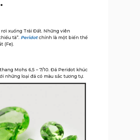
.
 rơi xuống Trái Đất. Những viên
hiều tà”.
Peridot
chính là một biến thể
t (Fe).
 thang Mohs 6,5 – 7/10. Đá Peridot khúc
ới những loại đá có màu sắc tương tự.