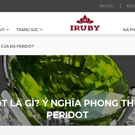
TIN TỨC
ĐÀO
UÝ
TRANG SỨC
ĐÁ P
Y CỦA ĐÁ PERIDOT
T LÀ GÌ? Ý NGHĨA PHONG T
PERIDOT