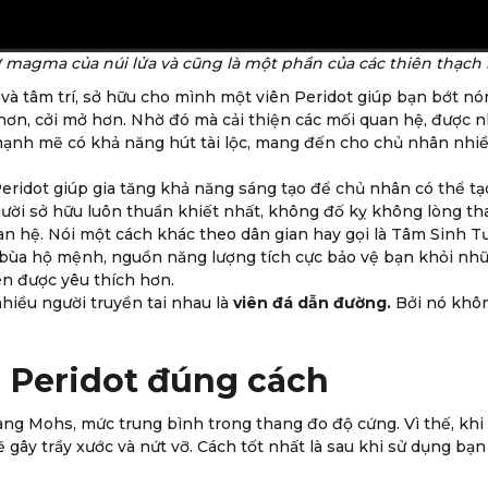
 magma của núi lửa và cũng là một phần của các thiên thạch k
và tâm trí, sở hữu cho mình một viên Peridot giúp bạn bớt nón
ơn, cởi mở hơn. Nhờ đó mà cải thiện các mối quan hệ, được n
ạnh mẽ có khả năng hút tài lộc, mang đến cho chủ nhân nhi
eridot giúp gia tăng khả năng sáng tạo để chủ nhân có thể tạo
gười sở hữu luôn thuần khiết nhất, không đố kỵ không lòng tham
uan hệ. Nói một cách khác theo dân gian hay gọi là Tâm Sinh T
bùa hộ mệnh, nguồn năng lượng tích cực bảo vệ bạn khỏi nhữn
ên được yêu thích hơn.
nhiều người truyền tai nhau là
viên đá dẫn đường.
Bởi nó khôn
 Peridot đúng cách
hang Mohs, mức trung bình trong thang đo độ cứng. Vì thế, khi 
sẽ gây trầy xước và nứt vỡ. Cách tốt nhất là sau khi sử dụng 