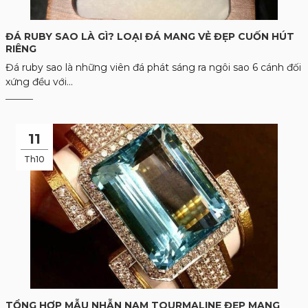
ĐÁ RUBY SAO LÀ GÌ? LOẠI ĐÁ MANG VẺ ĐẸP CUỐN HÚT
RIÊNG
Đá ruby sao là những viên đá phát sáng ra ngôi sao 6 cánh đối
xứng đều với...
11
Th10
TỔNG HỢP MẪU NHẪN NAM TOURMALINE ĐẸP MANG