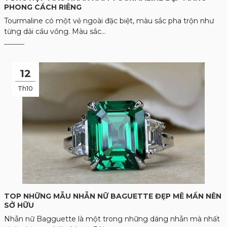
PHONG CÁCH RIÊNG
Tourmaline có một vẻ ngoài đặc biệt, màu sắc pha trộn như
từng dải cầu vồng. Màu sắc...
12
Th10
TOP NHỮNG MẪU NHẪN NỮ BAGUETTE ĐẸP MÊ MẨN NÊN
SỞ HỮU
Nhẫn nữ Bagguette là một trong những dáng nhẫn mà nhất