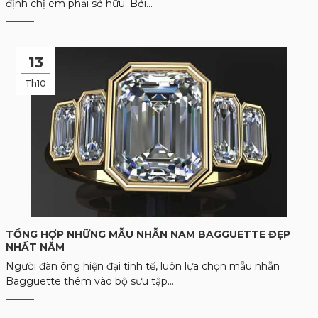
định chị em phải sở hữu. Bởi...
13
Th10
TỔNG HỢP NHỮNG MẪU NHẪN NAM BAGGUETTE ĐẸP
NHẤT NĂM
Người đàn ông hiện đại tinh tế, luôn lựa chọn mẫu nhẫn
Bagguette thêm vào bộ sưu tập...