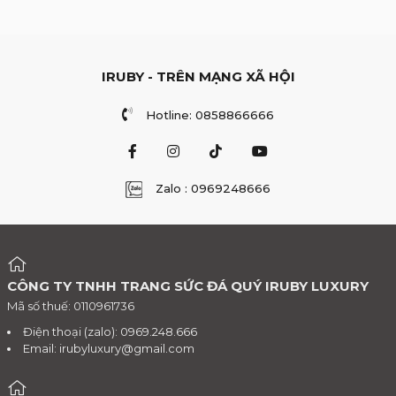
IRUBY - TRÊN MẠNG XÃ HỘI
Hotline: 0858866666
Zalo : 0969248666
CÔNG TY TNHH TRANG SỨC ĐÁ QUÝ IRUBY LUXURY
Mã số thuế: 0110961736
Điện thoại (zalo): 0969.248.666
Email:
irubyluxury@gmail.com