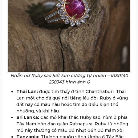
Nhẫn nữ Ruby sao kết kim cương tự nhiên – IRSR140
238343 hình ảnh 6
Thái Lan:
được tìm thấy ở tỉnh Chanthaburi, Thái
Lan một chợ đá quý nổi tiếng lâu đời. Ruby ở vùng
đất này có màu nâu hoặc tím do điều kiện thổ
nhưỡng, và khí hậu.
Sri Lanka:
Các mỏ khai thác Ruby sao, nằm ở phía
Tây Nam hòn đảo quận Ratnapura. Ruby từ những
mỏ này thường có màu đỏ nhạt đến đỏ mâm xôi.
Tanzania:
Thượng nguồn sông Umba ở Tây Bắc