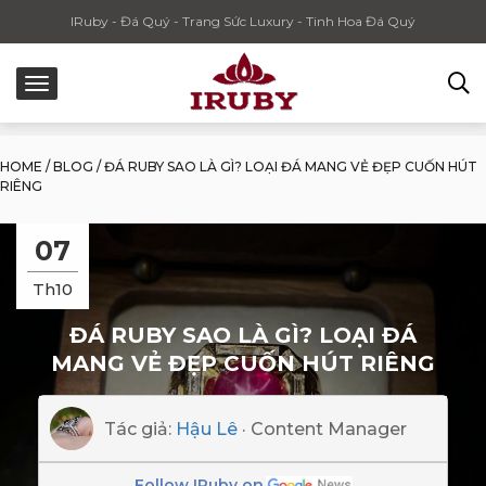
IRuby - Đá Quý - Trang Sức Luxury - Tinh Hoa Đá Quý
HOME
/
BLOG
/
ĐÁ RUBY SAO LÀ GÌ? LOẠI ĐÁ MANG VẺ ĐẸP CUỐN HÚT
RIÊNG
07
Th10
ĐÁ RUBY SAO LÀ GÌ? LOẠI ĐÁ
MANG VẺ ĐẸP CUỐN HÚT RIÊNG
Tác giả:
Hậu Lê
· Content Manager
Follow IRuby on